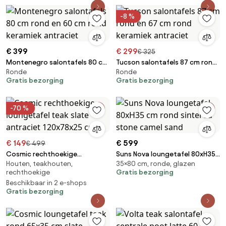
-8 %
€ 399
€ 299
€ 325
Montenegro salontafels 80 cm
Tucson salontafels 87 cm rond
Ronde
Ronde
rond en 60 cm rond keramiek
en 67 cm rond keramiek
Gratis bezorging
Gratis bezorging
antraciet
antraciet
-70 %
€ 149
€ 599
€ 499
Cosmic rechthoekige
Suns Nova loungetafel 80xH35
Houten, teakhouten,
35×80 cm, ronde, glazen
loungetafel teak slate
cm rond sintered stone camel
rechthoekige
Gratis bezorging
antraciet 120x78x25 cm
sand
Beschikbaar in 2 e-shops
Gratis bezorging