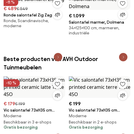
-11 %
slaapkamer/woonkamer, 181,44
€ 489
€ 549
kg, crèmewit
Ronde salontafel Zig Zag
€ 1.099
Ronde, Scandinavische,
Salontafel marmer, Dolmena
moderne
34×125×100 cm, marmeren,
industriële
Beste producten van AVH Outdoor
Tuinmeubelen
-10 %
€ 179
€ 199
€ 199
Vic salontafel 73xH35 cm
Vic salontafel 73xH35 cm
Moderne
Moderne
printed ceramic latte Taste
printed ceramic terre Taste
4SO
Beschikbaar in 3 e-shops
4SO
Beschikbaar in 2 e-shops
Gratis bezorging
Gratis bezorging