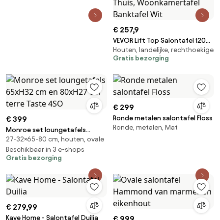
€ 257,9
VEVOR Lift Top Salontafel 120
Houten, landelijke, rechthoekige
cm, Rustieke Salontafel met
Gratis bezorging
Barndeur en Verborgen
Opbergvak, Modern
Rechthoekig Lift Top voor
Woonkamer Kantoor Thuis,
Woonkamertafel Banktafel Wit
€ 299
Ronde metalen salontafel Floss
€ 399
Ronde, metalen, Mat
Monroe set loungetafels
27-32×65-80 cm, houten, ovale
65xH32 cm en 80xH27 cm terre
Taste 4SO
Beschikbaar in 3 e-shops
Gratis bezorging
€ 279,99
Kave Home - Salontafel Duilia
€ 999