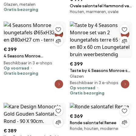
Glazen, metalen
Ovale salontafel Hammond van
Gratis bezorging
Houten, marmeren, ovale
marmer en eikenhout
€ 399
4 Seasons Monroe
loungetafels Ø65xH32 cm en
Beschikbaar in 3 e-shops
€ 399
Ø80xH27 cm - terre
Op voorraad
Taste by 4 Seasons Monroe set
Gratis bezorging
Glazen
van 2 loungetafels terre 65 x
50 en 80 x 60 cm Loungetafel
Beschikbaar in 3 e-shops
Op voorraad
bruin weerbestendig
Gratis bezorging
€ 369
Ronde salontafel Renee
Ronde, houten, moderne
€ 389