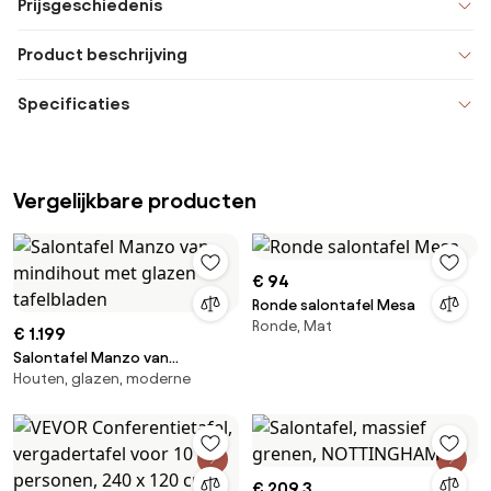
Prijsgeschiedenis
Product beschrijving
Specificaties
Vergelijkbare producten
€ 94
Ronde salontafel Mesa
Ronde, Mat
€ 1.199
Salontafel Manzo van
Houten, glazen, moderne
mindihout met glazen
tafelbladen
€ 209,3