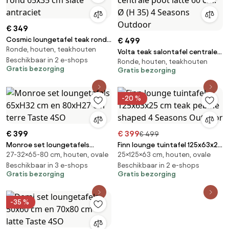
€ 349
Cosmic loungetafel teak rond
€ 499
Ronde, houten, teakhouten
65x35 cm slate antraciet
Volta teak salontafel centrale
Beschikbaar in 2 e-shops
Ronde, houten, teakhouten
poot latte 60 cm. Ø (H 35) 4
Gratis bezorging
Gratis bezorging
Seasons Outdoor
-20 %
€ 399
€ 399
€ 499
Monroe set loungetafels
Finn lounge tuintafel 125x63x25
27-32×65-80 cm, houten, ovale
25×125×63 cm, houten, ovale
65xH32 cm en 80xH27 cm terre
cm teak pebble shaped 4
Taste 4SO
Beschikbaar in 3 e-shops
Seasons Outdoor
Beschikbaar in 2 e-shops
Gratis bezorging
Gratis bezorging
-35 %