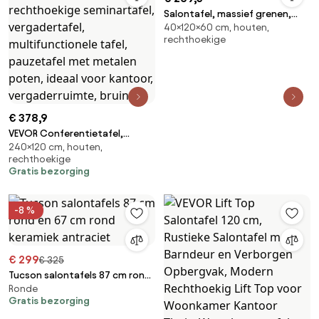
Salontafel, massief grenen,
40×120×60 cm, houten,
NOTTINGHAM
rechthoekige
€ 378,9
VEVOR Conferentietafel,
240×120 cm, houten,
vergadertafel voor 10
rechthoekige
personen, 240 x 120 cm,
Gratis bezorging
rechthoekige seminartafel,
vergadertafel,
multifunctionele tafel,
-8 %
pauzetafel met metalen
poten, ideaal voor kantoor,
vergaderruimte, bruin
€ 299
€ 325
Tucson salontafels 87 cm rond
Ronde
en 67 cm rond keramiek
Gratis bezorging
antraciet