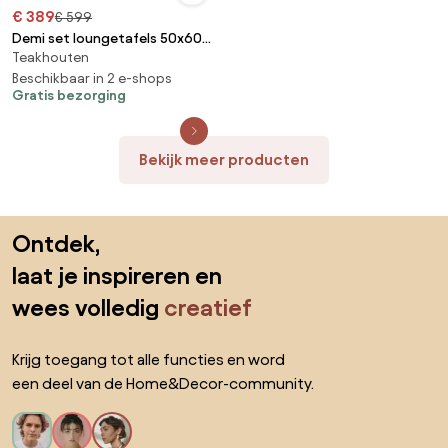
€ 389
€ 599
Demi set loungetafels 50x60
Teakhouten
cm en 70x80 cm latte Taste
4SO
Beschikbaar in 2 e-shops
Gratis bezorging
Bekijk meer producten
Sla de voettekst over, ga naar het begin van de pagina
Ontdek,
laat je inspireren en
wees volledig
creatief
Krijg toegang tot alle functies en word
een deel van de Home&Decor-community.