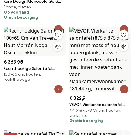
Kare Design Monocolo Gold
Ronde, glazen
Gouden Salontafel Rond - 90 X
Op voorraad
90cm.
Gratis bezorging
€ 369,95
Rechthoekige Salontafel
100×65 cm, houten,
100x65 Cm Van Treveris Hout
rechthoekige
Marrón Nogal Oscuro - Sklum
€ 322,9
VEVOR Vierkante salontafel
44,5×87,5×87,5 cm, houten,
(875 x 875 x 445 mm) met
vierkante
massief houten opbergplank,
Gratis bezorging
massief gestoffeerde
voetenbank met linnen
voetenbank voor