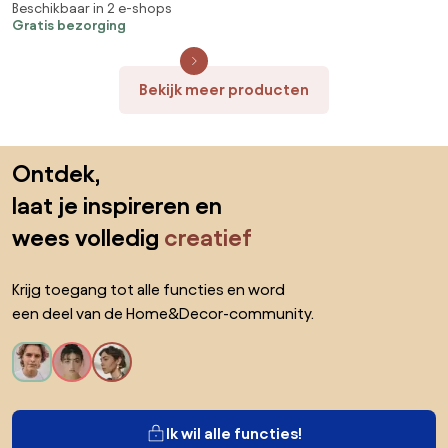
4SO
Beschikbaar in 2 e-shops
Gratis bezorging
Bekijk meer producten
Sla de voettekst over, ga naar het begin van de pagina
Ontdek,
laat je inspireren en
wees volledig
creatief
Krijg toegang tot alle functies en word
een deel van de Home&Decor-community.
Ik wil alle functies!