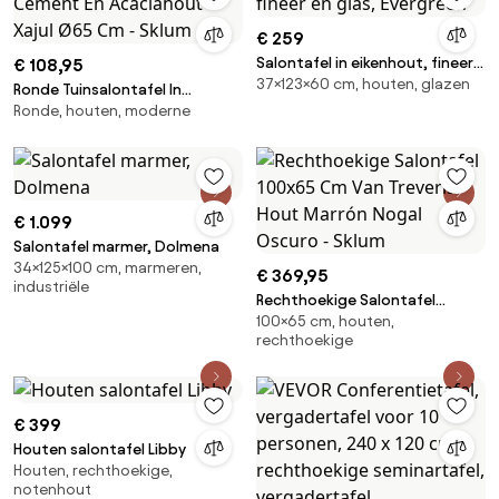
€ 259
Salontafel in eikenhout, fineer
€ 108,95
37×123×60 cm, houten, glazen
en glas, Evergreen
Ronde Tuinsalontafel In
Ronde, houten, moderne
Cement En Acaciahout Xajul
Ø65 Cm - Sklum
€ 1.099
Salontafel marmer, Dolmena
34×125×100 cm, marmeren,
€ 369,95
industriële
Rechthoekige Salontafel
100×65 cm, houten,
100x65 Cm Van Treveris Hout
rechthoekige
Marrón Nogal Oscuro - Sklum
€ 399
Houten salontafel Libby
Houten, rechthoekige,
notenhout