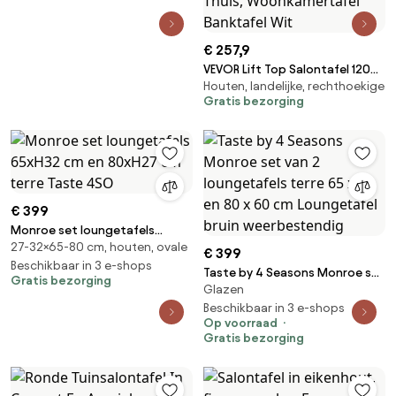
€ 257,9
VEVOR Lift Top Salontafel 120
Houten, landelijke, rechthoekige
cm, Rustieke Salontafel met
Gratis bezorging
Barndeur en Verborgen
Opbergvak, Modern
Rechthoekig Lift Top voor
Woonkamer Kantoor Thuis,
Woonkamertafel Banktafel Wit
€ 399
Monroe set loungetafels
27-32×65-80 cm, houten, ovale
65xH32 cm en 80xH27 cm terre
€ 399
Taste 4SO
Beschikbaar in 3 e-shops
Taste by 4 Seasons Monroe set
Gratis bezorging
Glazen
van 2 loungetafels terre 65 x
50 en 80 x 60 cm Loungetafel
Beschikbaar in 3 e-shops
Op voorraad
bruin weerbestendig
Gratis bezorging