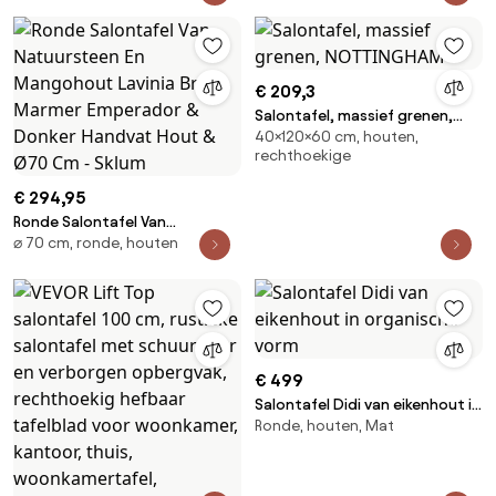
Kees Smit Tuinmeubelen
€ 209,3
Salontafel, massief grenen,
40×120×60 cm, houten,
NOTTINGHAM
rechthoekige
€ 294,95
Ronde Salontafel Van
⌀ 70 cm, ronde, houten
Natuursteen En Mangohout
Lavinia Bruin Marmer Emperador
& Donker Handvat Hout & Ø70
Cm - Sklum
€ 499
Salontafel Didi van eikenhout in
Ronde, houten, Mat
organische vorm