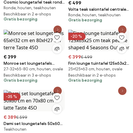
Cosmic loungetafel teak rond
€ 499
Ronde, houten, teakhouten
65x35 cm slate antraciet
Volta teak salontafel centrale
Beschikbaar in 2 e-shops
Ronde, houten, teakhouten
poot latte 60 cm. Ø (H 35) 4
Gratis bezorging
Gratis bezorging
Seasons Outdoor
-20 %
€ 399
€ 399
€ 499
Monroe set loungetafels
Finn lounge tuintafel 125x63x25
27-32×65-80 cm, houten, ovale
25×125×63 cm, houten, ovale
65xH32 cm en 80xH27 cm terre
cm teak pebble shaped 4
Taste 4SO
Beschikbaar in 3 e-shops
Seasons Outdoor
Beschikbaar in 2 e-shops
Gratis bezorging
Gratis bezorging
-35 %
€ 389
€ 599
Demi set loungetafels 50x60
Teakhouten
cm en 70x80 cm latte Taste