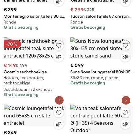
€ 399
€ 299
€ 325
Montenegro salontafels 80 cm
Tucson salontafels 87 cm rond
Ronde
Ronde
rond en 60 cm rond keramiek
en 67 cm rond keramiek
Gratis bezorging
Gratis bezorging
antraciet
antraciet
-70 %
€ 149
€ 599
€ 499
Cosmic rechthoekige
Suns Nova loungetafel 80xH35
Houten, teakhouten,
35×80 cm, ronde, glazen
loungetafel teak slate
cm rond sintered stone camel
rechthoekige
Gratis bezorging
antraciet 120x78x25 cm
sand
Beschikbaar in 2 e-shops
Gratis bezorging
€ 349