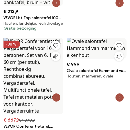
€ 213,9
VEVOR Lift Top salontafel 100
Houten, landelijke, rechthoekige
cm, rustieke salontafel met
Gratis bezorging
schuurdeur en verborgen
opbergvak, rechthoekig
hefbaar tafelblad voor
-38 %
woonkamer, kantoor, thuis,
woonkamertafel, banktafel,
bruin + wit
€ 999
Ovale salontafel Hammond van
Houten, marmeren, ovale
marmer en eikenhout
€ 667,9
€ 1.070,9
VEVOR Conferentietafel,