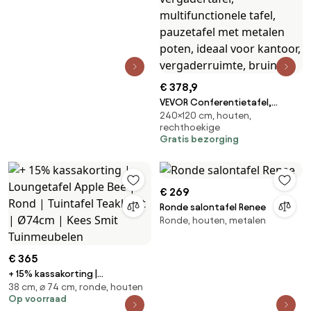
€ 378,9
VEVOR Conferentietafel,
240×120 cm, houten,
vergadertafel voor 10
rechthoekige
personen, 240 x 120 cm,
Gratis bezorging
rechthoekige seminartafel,
vergadertafel,
multifunctionele tafel,
pauzetafel met metalen
€ 269
poten, ideaal voor kantoor,
Ronde salontafel Renee
vergaderruimte, bruin
Ronde, houten, metalen
€ 365
+ 15% kassakorting |
38 cm, ⌀ 74 cm, ronde, houten
Loungetafel Apple Bee | Rond |
Op voorraad
Tuintafel Teakhout | Ø74cm |