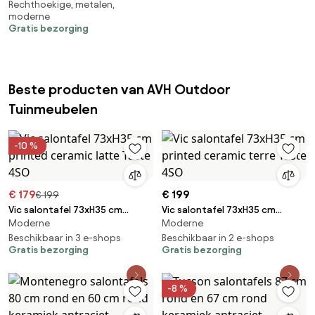
Rechthoekige, metalen,
Vergadertafel voor 16
moderne
personen, Set van 6, 140 x 60
Gratis bezorging
cm (per stuk), Rechthoekig
combinatiebureau,
Vergadertafel,
Multifunctionele tafel, Tafel
Beste producten van AVH Outdoor
met metalen poten voor
kantoor, Vergaderruimte
Tuinmeubelen
-10 %
€ 179
€ 199
€ 199
Vic salontafel 73xH35 cm
Vic salontafel 73xH35 cm
Moderne
Moderne
printed ceramic latte Taste
printed ceramic terre Taste
4SO
Beschikbaar in 3 e-shops
4SO
Beschikbaar in 2 e-shops
Gratis bezorging
Gratis bezorging
-8 %