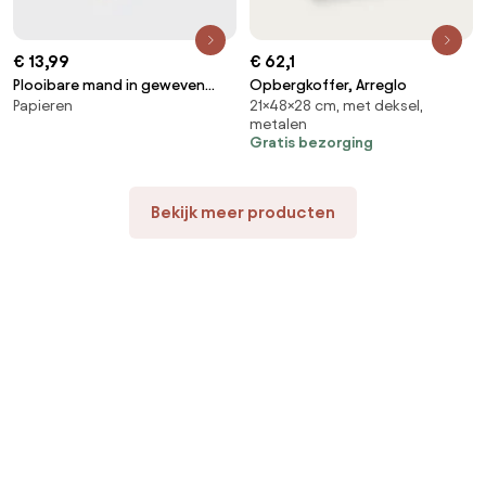
€ 13,99
€ 62,1
Plooibare mand in geweven
Opbergkoffer, Arreglo
Papieren
21×48×28 cm, met deksel,
papier, Lahjar
metalen
Gratis bezorging
Bekijk meer producten