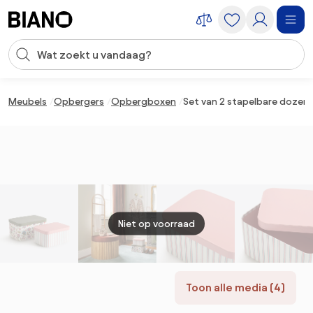
Navigatie overslaan, naar inhoud springen
Zoekopdracht invoeren
Inhoud overslaan, naar voettekst springen
Meubels
Opbergers
Opbergboxen
Set van 2 stapelbare dozen m
Niet op voorraad
Toon alle media (4)