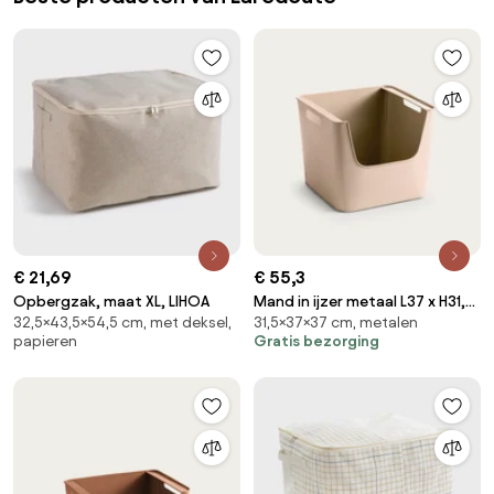
€ 21,69
€ 55,3
Opbergzak, maat XL, LIHOA
Mand in ijzer metaal L37 x H31,5
32,5×43,5×54,5 cm, met deksel,
31,5×37×37 cm, metalen
cm, Arreglo
papieren
Gratis bezorging