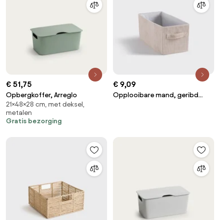
€ 51,75
€ 9,09
Opbergkoffer, Arreglo
Opplooibare mand, geribd
21×48×28 cm, met deksel,
fluweel, Veloudo
metalen
Gratis bezorging