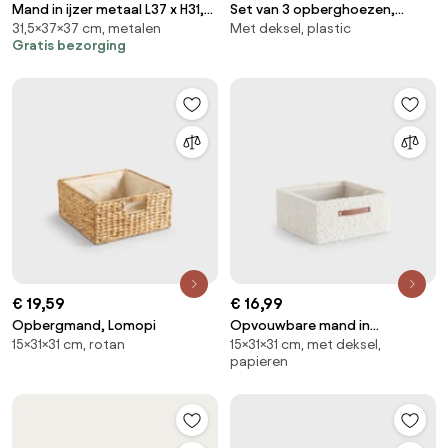
Mand in ijzer metaal L37 x H31,5
Set van 3 opberghoezen,
31,5×37×37 cm, metalen
Met deksel, plastic
cm, Arreglo
Sunny
Gratis bezorging
€ 19,59
€ 16,99
Opbergmand, Lomopi
Opvouwbare mand in
15×31×31 cm, rotan
15×31×31 cm, met deksel,
bouclette, Boklio
papieren