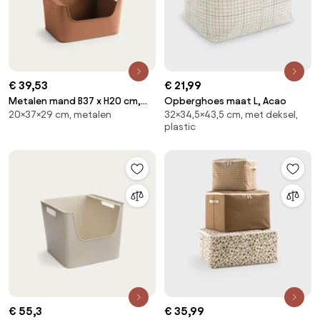
€ 39,53
€ 21,99
Metalen mand B37 x H20 cm,
Opberghoes maat L, Acao
20×37×29 cm, metalen
32×34,5×43,5 cm, met deksel,
Arreglo
plastic
€ 55,3
€ 35,99