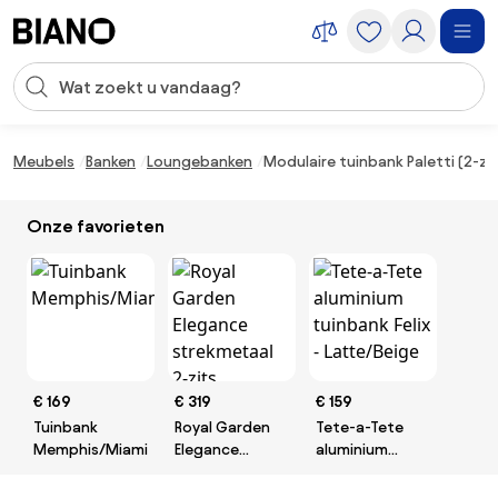
Navigatie overslaan, naar inhoud springen
Zoekopdracht invoeren
Inhoud overslaan, naar voettekst springen
Meubels
Banken
Loungebanken
Modulaire tuinbank Paletti (2-zi
Onze favorieten
€ 169
€ 319
€ 159
Tuinbank
Royal Garden
Tete-a-Tete
Memphis/Miami
Elegance
aluminium
strekmetaal 2-
tuinbank Felix -
zits tuinbank -
Latte/Beige