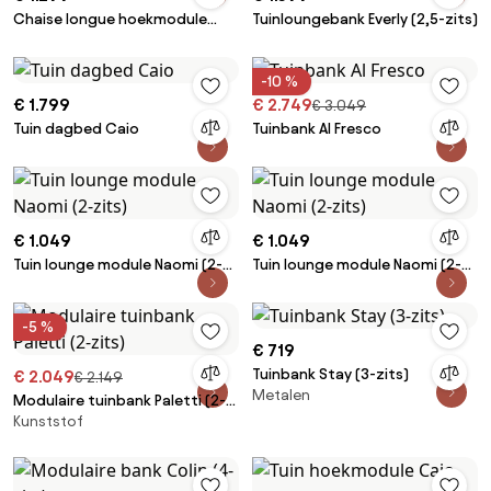
Chaise longue hoekmodule
Tuinloungebank Everly (2,5-zits)
Lennon
-10 %
€ 1.799
€ 2.749
€ 3.049
Tuin dagbed Caio
Tuinbank Al Fresco
€ 1.049
€ 1.049
Tuin lounge module Naomi (2-
Tuin lounge module Naomi (2-
zits)
zits)
-5 %
€ 719
Tuinbank Stay (3-zits)
€ 2.049
€ 2.149
Metalen
Modulaire tuinbank Paletti (2-
Kunststof
zits)