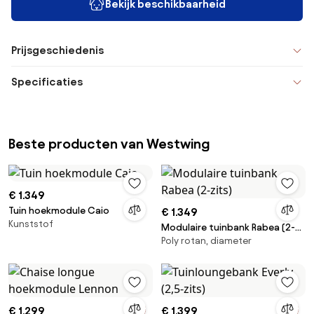
Bekijk beschikbaarheid
Prijsgeschiedenis
Specificaties
Beste producten van Westwing
€ 1.349
Tuin hoekmodule Caio
€ 1.349
Kunststof
Modulaire tuinbank Rabea (2-
Poly rotan, diameter
zits)
€ 1.299
€ 1.399