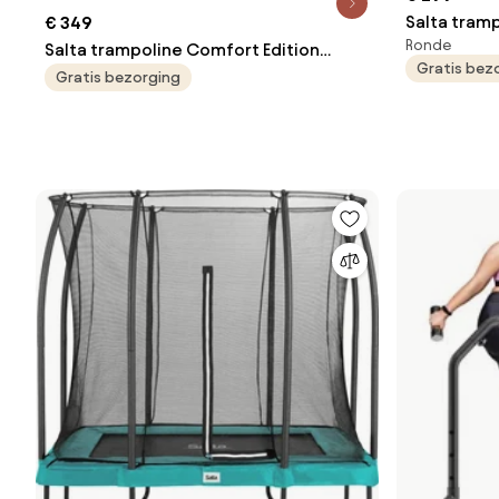
Salta tram
€ 349
Ronde
Ground - D
Salta trampoline Comfort Edition
Gratis bez
Groen
Ground - 214 x 153 cm - Rechthoekig -
Gratis bezorging
Roze