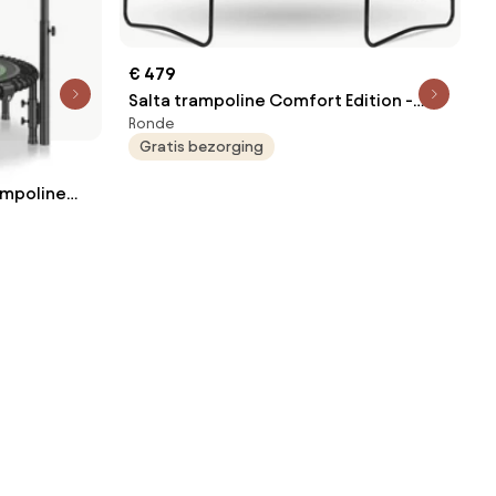
€ 479
Salta trampoline Comfort Edition -
Ronde
Diameter 366 cm - Rond - Groen
Gratis bezorging
ampoline
 205 kg
mpoline,
e
u
ep en 42