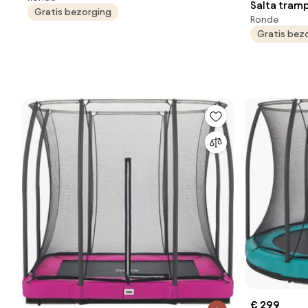
Salta tramp
Gratis bezorging
Roze
Ronde
Diameter 2
Gratis bez
€ 299