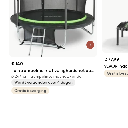
€ 77,99
€ 140
VEVOR Indo
Tuintrampoline met veiligheidsnet aan
Volwassene
Gratis bez
⌀ 244 cm, trampolines met net, Ronde
binnenkant 244cm Jump Hero 8FT
draagvermo
Wordt verzonden over 4 dagen
Rebounder 
Gratis bezorging
standen ve
schuimrubb
Fitnessapp