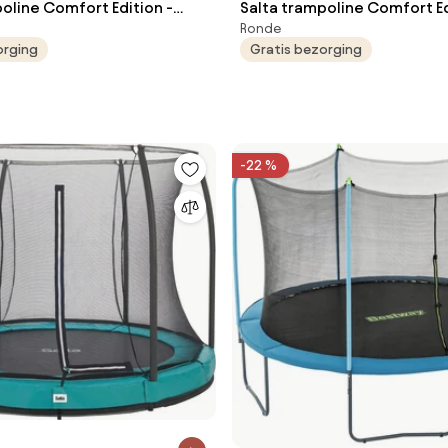
oline Comfort Edition -
Salta trampoline Comfort Ed
Ronde
13 cm - Rond - Roze
Diameter 251 cm - Rond - r
orging
Gratis bezorging
-22 %