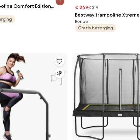
poline Comfort Edition
€ 249
€ 319
iameter 213 cm - Rond -
Bestway trampoline Xtreme 
orging
Ronde
Diameter 366cm - rond - bl
Gratis bezorging