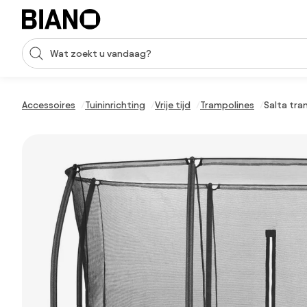
Navigatie overslaan, naar inhoud springen
Zoekopdracht invoeren
Inhoud overslaan, naar voettekst springen
Accessoires
Tuininrichting
Vrije tijd
Trampolines
Salta tra