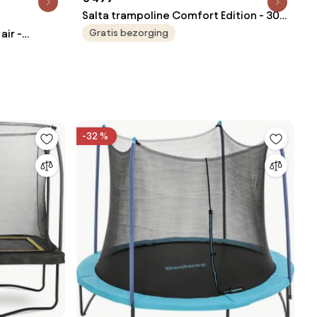
Salta trampoline Comfort Edition - 305
x 214 cm - Rechthoekig - Groen
air -
Gratis bezorging
auw
-32 %