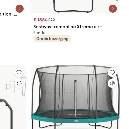
ition -
€ 185
€ 272
 zwart
Bestway trampoline Xtreme air -
Ronde
Diameter 305cm - rond - blauw
Gratis bezorging