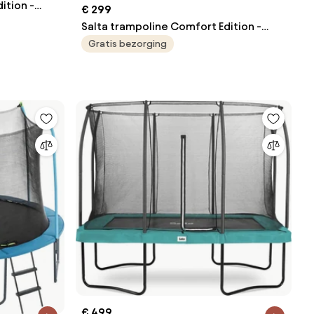
ition -
€ 299
oze
Salta trampoline Comfort Edition -
214x153 cm - Rechthoekig - roze
Gratis bezorging
€ 499