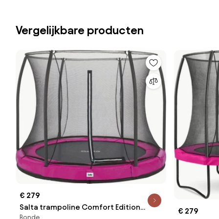
Vergelijkbare producten
€ 279
Salta trampoline Comfort Edition
€ 279
Ronde
Ground - Diameter 183 cm - Rond -