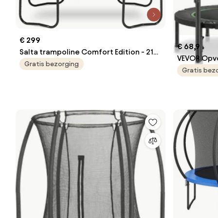
€ 299
€ 68,9
Salta trampoline Comfort Edition - 214
VEVOR Opvo
x 153 cm - Rechthoekig - Groen
Gratis bezorging
Fitness Re
Gratis bez
Laadvermog
Rebounder
Tuintrampo
hoogtevers
veren