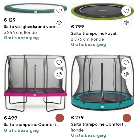
€ 129
€ 799
Salta veiligheidsrand voor
⌀ 244 cm, Ronde
trampolines diameter 244cm -
Salta trampoline Royal
Gratis bezorging
Universeel - Rond - groen
⌀ 396 cm, Ronde
Baseground Sports - Diameter
Gratis bezorging
396 cm - Rond - zwart
€ 279
€ 499
Salta trampoline Comfort
Salta trampoline Comfort
Ronde
Edition Ground - Diameter 183
Gratis bezorging
Edition - 305 x 214 cm -
Gratis bezorging
cm - Rond - Groen
Rechthoekig - Roze