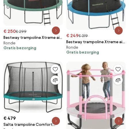
€ 250
€ 299
€ 249
€ 319
Bestway trampoline Xtreme air
Bestway trampoline Xtreme air
Ronde
- Diameter 427cm - rond -
Ronde
- Diameter 366cm - rond -
Gratis bezorging
groen
Gratis bezorging
blauw
€ 479
Salta trampoline Comfort