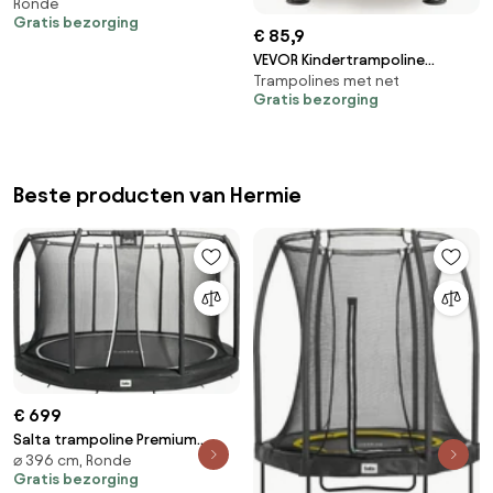
Ronde
Edition - Diameter 366 cm -
Gratis bezorging
Rond - Groen
€ 85,9
VEVOR Kindertrampoline
Trampolines met net
Buitentrampoline Mini Leisure
Gratis bezorging
Trampoline 1545 mm voor
peuters met veiligheidsnet en
basketbalring,
verjaardagscadeau
Beste producten van Hermie
Kerstspeelgoed voor kinderen
vanaf 3 jaar Roze
€ 699
Salta trampoline Premium
⌀ 396 cm, Ronde
Ground - Diameter 396 cm -
Gratis bezorging
Rond - zwart