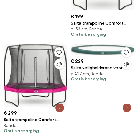
€ 199
Salta trampoline Comfort
⌀ 153 cm, Ronde
Edition - Diameter 153 cm -
Gratis bezorging
Rond - Zwart
€ 229
Salta veiligheidsrand voor
⌀ 427 cm, Ronde
trampolines diameter 427cm -
Gratis bezorging
Universeel - Rond - groen
€ 299
Salta trampoline Comfort
Ronde
Edition - Diameter 251 cm -
Gratis bezorging
Rond - roze