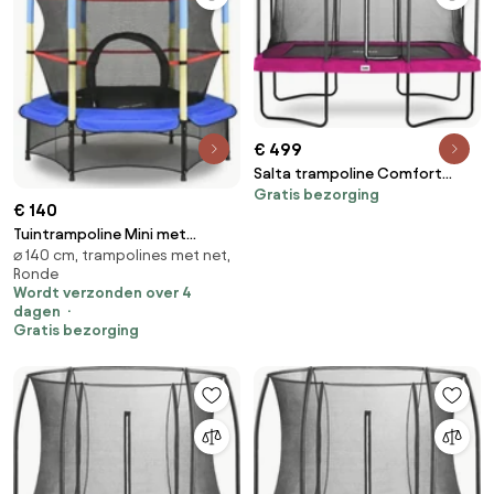
€ 499
Salta trampoline Comfort
Gratis bezorging
Edition - 305 x 214 cm -
€ 140
Rechthoekig - Roze
Tuintrampoline Mini met
⌀ 140 cm, trampolines met net,
veiligheidsnet aan binnenkant
Ronde
140 cm Jump Hero blauw-geel
Wordt verzonden over 4
dagen
Gratis bezorging