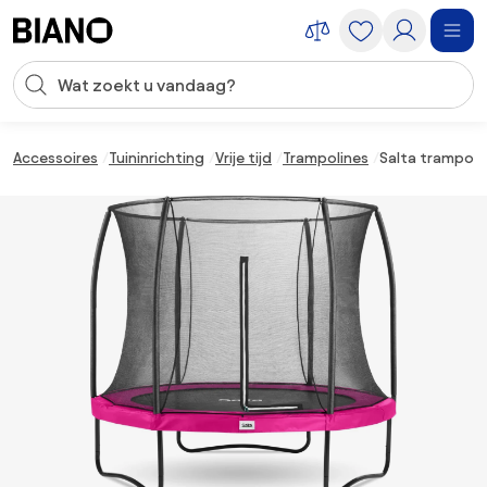
Navigatie overslaan, naar inhoud springen
Zoekopdracht invoeren
Inhoud overslaan, naar voettekst springen
Accessoires
Tuininrichting
Vrije tijd
Trampolines
Salta trampoli