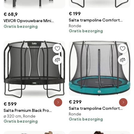
€ 199
€ 68,9
Salta trampoline Comfort
VEVOR Opvouwbare Mini
Ronde
Edition - Diameter 153 cm -
Gratis bezorging
Trampoline Fitness Rebounder
Gratis bezorging
Rond - Roze
1027 mm, 150 kg Laadvermogen
Trainingstrampoline,
Rebounder Sporttrampoline
Tuintrampoline met 4-niveau
hoogteverstelbare handgreep
en 32 veren
€ 299
€ 599
Salta trampoline Comfort
Salta Premium Black Pro
Ronde
Edition Ground - Diameter 213
⌀ 320 cm, Ronde
Trampoline - ⌀320cm - Rond -
Gratis bezorging
cm - Rond - Groen
Gratis bezorging
Zwart