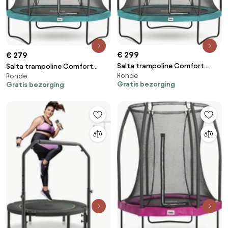
€ 299
€ 279
Salta trampoline Comfort
Salta trampoline Comfort
Ronde
Edition - Diameter 251 cm -
Ronde
Edition - Diameter 213 cm -
Gratis bezorging
Gratis bezorging
Rond - Groen
Rond - Groen