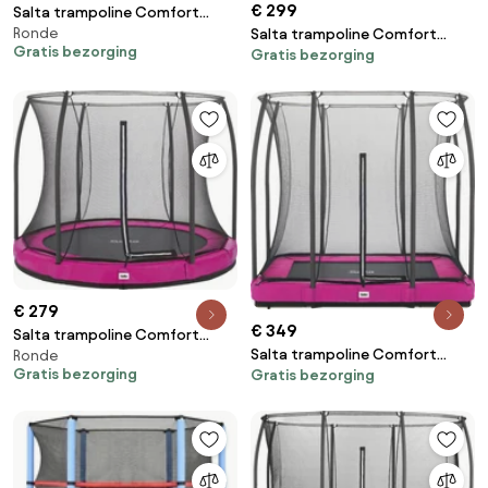
€ 299
Salta trampoline Comfort
Ronde
Salta trampoline Comfort
Edition - Diameter 213 cm -
Gratis bezorging
Gratis bezorging
Edition - 214x153 cm -
Rond - Roze
Rechthoekig - roze
€ 279
€ 349
Salta trampoline Comfort
Salta trampoline Comfort
Ronde
Edition Ground - Diameter 183
Gratis bezorging
Gratis bezorging
Edition Ground - 214 x 153 cm -
cm - Rond - Roze
Rechthoekig - Roze