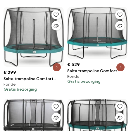
€ 529
Salta trampoline Comfort
€ 299
Ronde
Edition - Diameter 427 cm -
Salta trampoline Comfort
Gratis bezorging
Rond - Groen
Ronde
Edition - Diameter 251 cm -
Gratis bezorging
Rond - Groen