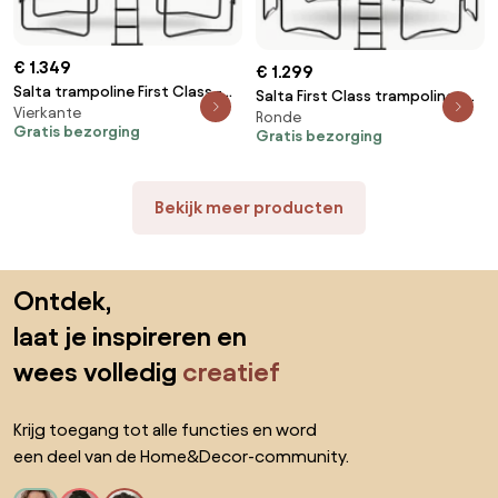
€ 1.349
€ 1.299
Salta trampoline First Class -
Salta First Class trampoline -
Vierkante
427 x 244 cm - Rechthoekig -
Ronde
Diameter 487cm - Rond groen
Gratis bezorging
Zwart
Gratis bezorging
Bekijk meer producten
Sla de voettekst over, ga naar het begin van de pagina
Ontdek,
laat je inspireren en
wees volledig
creatief
Krijg toegang tot alle functies en word
een deel van de Home&Decor-community.