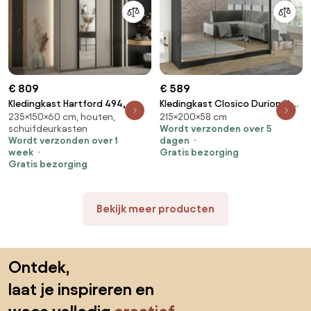
€ 809
€ 589
Kledingkast Hartford 494,
Kledingkast Closico Durion III,
235×150×60 cm, houten,
215×200×58 cm
Zwart, Kasjmier, 235x150x60cm,
Zwart, 215x200x58cm, 191 kg,
schuifdeurkasten
Wordt verzonden over 5
141.9 kg, Kledingkast deuren:
Kledingkast deuren: Schuivend,
Wordt verzonden over 1
dagen
Schuivend
Aantal planken: 9, Aantal
week
Gratis bezorging
planken: 9
Gratis bezorging
Bekijk meer producten
Sla de voettekst over, ga naar het begin van de pagina
Ontdek,
laat je inspireren en