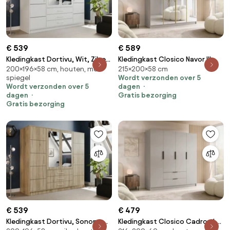
€ 539
€ 589
Kledingkast Dortivu, Wit, Zilver,
Kledingkast Closico Navor III,
200×196×58 cm, houten, met
215×200×58 cm
200x196x58cm, 174 kg,
Gouden, Kasjmier,
spiegel
Wordt verzonden over 5
Kledingkast deuren: Met
215x200x58cm, 176 kg,
Wordt verzonden over 5
dagen
scharnieren
Kledingkast deuren: Met
dagen
Gratis bezorging
scharnieren
Gratis bezorging
€ 539
€ 479
Kledingkast Dortivu, Sonoma
Kledingkast Closico Cadron I,