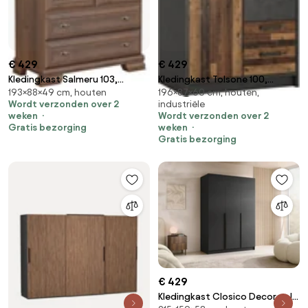
€ 429
€ 429
Kledingkast Salmeru 103,
Kledingkast Tolsone 100,
193×88×49 cm, houten
196×87×60 cm, houten,
Samoa King Moer,
Matera grijs, Donker hout,
Wordt verzonden over 2
industriële
193x88x49cm, 59 kg,
196x87x60cm, 154 kg,
weken
Wordt verzonden over 2
Kledingkast deuren: Met
Kledingkast deuren: Met
Gratis bezorging
weken
scharnieren
scharnieren
Gratis bezorging
€ 429
Kledingkast Closico Decoron I,