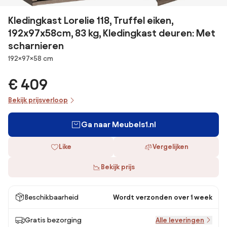
Kledingkast Lorelie 118, Truffel eiken,
192x97x58cm, 83 kg, Kledingkast deuren: Met
scharnieren
Afmetingen
192×97×58 cm
€ 409
Bekijk prijsverloop
Ga naar Meubels1.nl
Like
Vergelijken
Bekijk prijs
Beschikbaarheid
Wordt verzonden over 1 week
Gratis bezorging
Alle leveringen