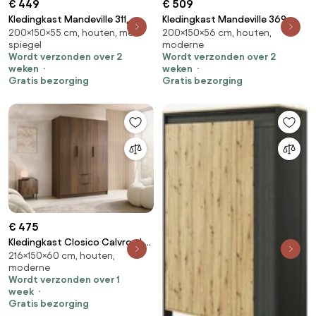
€ 449
€ 509
Kledingkast Mandeville 311,
Kledingkast Mandeville 369,
200×150×55 cm, houten, met
200×150×56 cm, houten,
Eiken, Kasjmier, 200x150x55cm,
Zwart, Wit, 200x150x56cm,
spiegel
moderne
124.8 kg, Kledingkast deuren:
143.1 kg, Kledingkast deuren:
Wordt verzonden over 2
Wordt verzonden over 2
Met scharnieren
Met scharnieren
weken
weken
Gratis bezorging
Gratis bezorging
€ 475
Kledingkast Closico Calvron I,
216×150×60 cm, houten,
Zwart, Notenhout,
moderne
216x150x60cm, 168.5 kg,
Wordt verzonden over 1
Kledingkast deuren: Met
week
scharnieren
Gratis bezorging