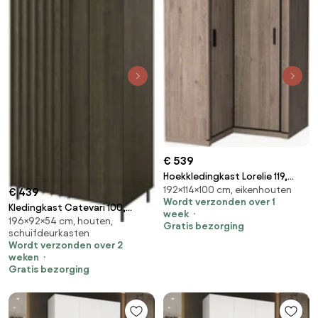
€ 539
Hoekkledingkast Lorelie 119,
192×114×100 cm, eikenhouten
Truffel eiken, 192x114x100cm, 110
€ 439
Wordt verzonden over 1
kg, Kledingkast deuren: Met
Kledingkast Catevari 100,
week
scharnieren, Aantal planken: 5,
196×92×54 cm, houten,
Donkerbruin, Zwart,
Gratis bezorging
schuifdeurkasten
Aantal planken: 5
196x92x54cm, 81.5 kg,
Wordt verzonden over 2
Kledingkast deuren: Met
weken
scharnieren, Aantal planken: 5,
Gratis bezorging
Aantal planken: 5