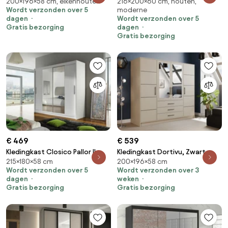
200×196×58 cm, eikenhouten
216×200×60 cm, houten,
eik, Zilver, 200x196x58cm, 174
Kasjmier, Zwart,
Wordt verzonden over 5
moderne
kg, Kledingkast deuren: Met
216x200x60cm, 203 kg,
dagen
Wordt verzonden over 5
scharnieren
Kledingkast deuren: Met
Gratis bezorging
dagen
scharnieren
Gratis bezorging
€ 469
€ 539
Kledingkast Closico Pallor II,
Kledingkast Dortivu, Zwart,
215×180×58 cm
200×196×58 cm
Wit, 215x180x58cm, 147 kg,
Kasjmier, 200x196x58cm, 174
Wordt verzonden over 5
Wordt verzonden over 3
Kledingkast deuren: Schuivend,
kg, Kledingkast deuren: Met
dagen
weken
Aantal planken: 5, Aantal
scharnieren
Gratis bezorging
Gratis bezorging
planken: 5