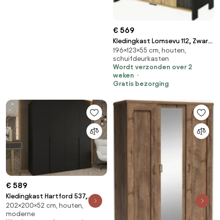
€ 569
Kledingkast Lomsevu 112, Zwart,
196×123×55 cm, houten,
Artisan eiken, 196x123x55cm,
schuifdeurkasten
102 kg, Kledingkast deuren: Met
Wordt verzonden over 2
scharnieren, Aantal planken: 5,
weken
Aantal planken: 5
Gratis bezorging
€ 589
Kledingkast Hartford 537,
202×200×52 cm, houten,
Zwart, 202x200x52cm, 134.6
moderne
kg, Kledingkast deuren: Met