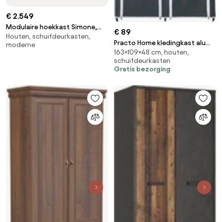
€ 2.549
Modulaire hoekkast Simone,
€ 89
Houten, schuifdeurkasten,
215 cm breed, diverse varianten
Practo Home kledingkast alu
moderne
163×109×48 cm, houten,
dubbel grijs - Kledingrekken en -
schuifdeurkasten
kasten - 48x109x163cm -
Gratis bezorging
dubbel