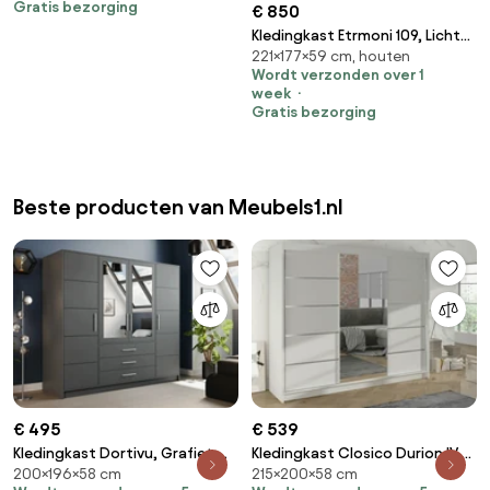
Gratis bezorging
€ 850
Kledingkast Etrmoni 109, Licht
221×177×59 cm, houten
hout, 221x177x59cm, 184 kg,
Wordt verzonden over 1
Kledingkast deuren: Schuivend,
week
Aantal planken: 2, Aantal
Gratis bezorging
planken: 2
Beste producten van Meubels1.nl
€ 495
€ 539
Kledingkast Dortivu, Grafiet,
Kledingkast Closico Durion IV,
200×196×58 cm
215×200×58 cm
Zilver, 200x196x58cm, 174 kg,
Wit, 215x200x58cm, 171 kg,