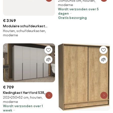
215×150×58 cm, houten,
Zwart, 215x150x58cm, 148.5 kg,
moderne
Kledingkast deuren: Met
Wordt verzonden over 5
scharnieren
dagen
Gratis bezorging
€ 3.149
Modulaire schuifdeurkast
Houten, schuifdeurkasten,
Simone, 300 cm breed, diverse
moderne
varianten
€ 709
Kledingkast Hartford 538,
202×250×52 cm, houten,
Zwart, Kasjmier,
moderne
202x250x52cm, 172.1 kg,
Wordt verzonden over 1
Kledingkast deuren: Met
week
scharnieren