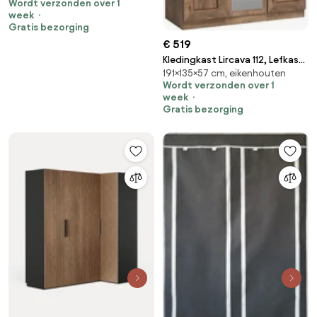
Wordt verzonden over 1
scharnieren
week
Gratis bezorging
€ 519
Kledingkast Lircava 112, Lefkas
191×135×57 cm, eikenhouten
eik, 191x135x57cm, 111.21 kg,
Wordt verzonden over 1
Kledingkast deuren: Met
week
scharnieren, Aantal planken: 5,
Gratis bezorging
Aantal planken: 5