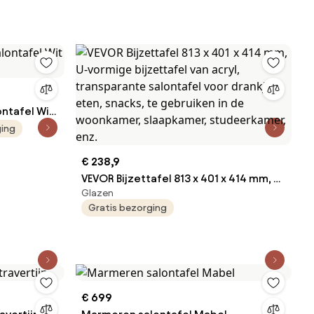
ntafel Wit
ging
€ 238,9
VEVOR Bijzettafel 813 x 401 x 414 mm, U-
Glazen
vormige bijzettafel van acryl,
Gratis bezorging
transparante salontafel voor drankjes,
eten, snacks, te gebruiken in de
woonkamer, slaapkamer,
studeerkamer, enz.
€ 699