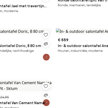
Ronde salontafel Epic van tr
Ronde, marmeren, landelijke
tafel Jael met travertijn
en, moderne
€ 559
alontafel Doric, B 80 cm
In- & outdoor salontafel An
ndelijke, rechthoekige
Houten, industriële, moderne
324,95
ntafel Van Cement Namara
nde, moderne