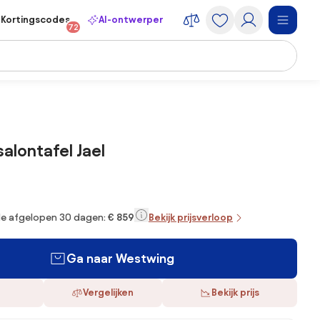
Kortingscodes
AI-ontwerper
72
salontafel Jael
 de afgelopen 30 dagen:
€ 859
Bekijk prijsverloop
Ga naar Westwing
Vergelijken
Bekijk prijs