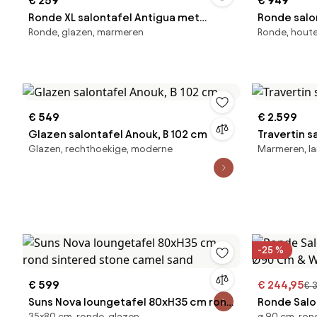
€ 259
€ 949
Ronde XL salontafel Antigua met
Ronde salon
Ronde, glazen, marmeren
Ronde, hout
glazen tafelblad in marmerlook
effect
€ 549
€ 2.599
Glazen salontafel Anouk, B 102 cm
Travertin s
Glazen, rechthoekige, moderne
Marmeren, la
-25 %
€ 599
€ 244,95
€ 
Suns Nova loungetafel 80xH35 cm rond
Ronde Salo
35×80 cm, ronde, glazen
⌀ 90 cm, ro