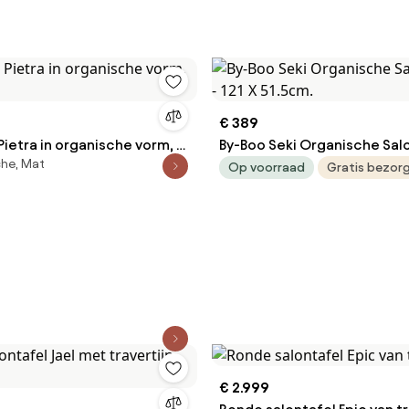
€ 389
Pietra in organische vorm, B
By-Boo Seki Organische Salo
he, Mat
- 121 X 51.5cm.
Op voorraad
Gratis bezor
€ 2.999