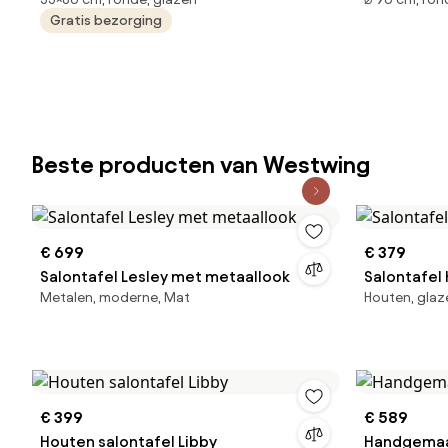
sintered stone camel sand
Ø90 Cm & W
Gratis bezorging
Beste producten van Westwing
€ 699
€ 379
Salontafel Lesley met metaallook
Salontafel
Metalen, moderne, Mat
Houten, glaz
€ 399
€ 589
Houten salontafel Libby
Handgemaak