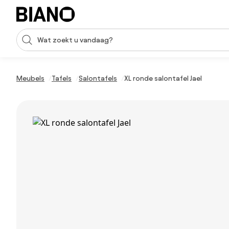
Navigatie overslaan, naar inhoud springen
Zoekopdracht invoeren
Inhoud overslaan, naar voettekst springen
Meubels
Tafels
Salontafels
XL ronde salontafel Jael