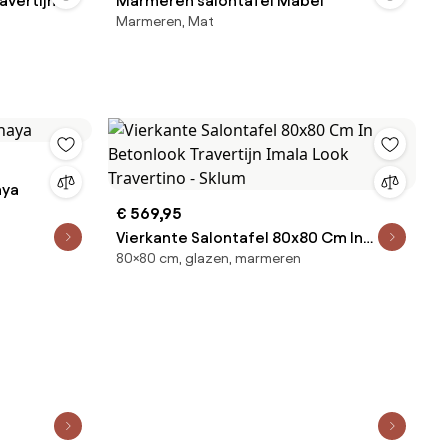
avertijn
Marmeren salontafel Mabel
Marmeren, Mat
aya
€ 569,95
Vierkante Salontafel 80x80 Cm In
80×80 cm, glazen, marmeren
Betonlook Travertijn Imala Look
Travertino - Sklum