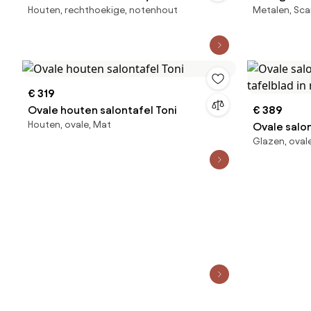
Houten, rechthoekige, notenhout
Metalen, Sca
€ 319
Ovale houten salontafel Toni
€ 389
Houten, ovale, Mat
Ovale salo
Glazen, oval
tafelblad 