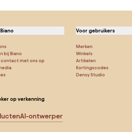
 Biano
Voor gebruikers
ons
Merken
 bij Biano
Winkels
contact met ons op
Artikelen
media
Kortingscodes
ies
Densy Studio
ker op verkenning
ducten
AI-ontwerper