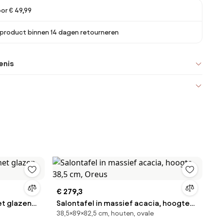
oor € 49,99
 product binnen 14 dagen retourneren
enis
€ 279,3
et glazen
Salontafel in massief acacia, hoogte
38,5×89×82,5 cm, houten, ovale
38,5 cm, Oreus