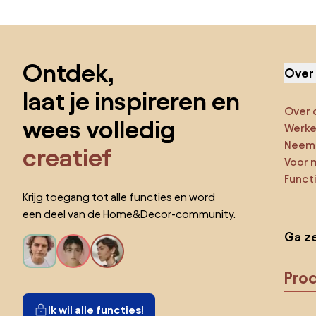
Sla de voettekst over, ga naar het begin van de pagina
Ontdek,
Over
laat je inspireren en
Over 
wees volledig
Werken
Neem 
creatief
Voor 
Funct
Krijg toegang tot alle functies en word
een deel van de Home&Decor-community.
Ga ze
Pro
Ik wil alle functies!