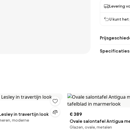
Levering v
U kunt het
Prijsgeschied
Specificaties
esley in travertijn look
€ 389
meren, moderne
Ovale salontafel Antigua m
Glazen, ovale, metalen
tafelblad in marmerlook