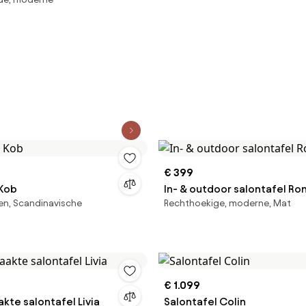
it - Sklum
€ 399
 Kob
In- & outdoor salontafel Ro
en, Scandinavische
Rechthoekige, moderne, Mat
€ 1.099
te salontafel Livia
Salontafel Colin