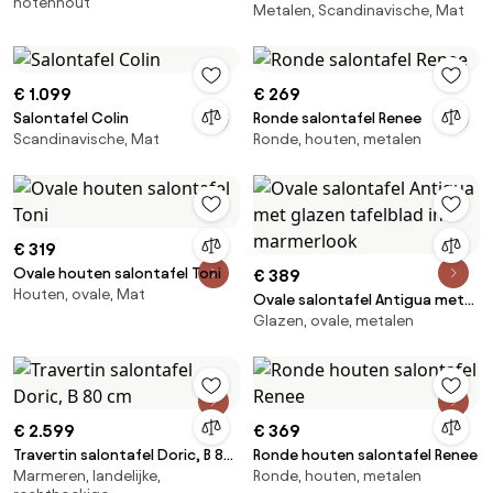
notenhout
Metalen, Scandinavische, Mat
€ 1.099
€ 269
Salontafel Colin
Ronde salontafel Renee
Scandinavische, Mat
Ronde, houten, metalen
€ 319
Ovale houten salontafel Toni
€ 389
Houten, ovale, Mat
Ovale salontafel Antigua met
Glazen, ovale, metalen
glazen tafelblad in marmerlook
€ 2.599
€ 369
Travertin salontafel Doric, B 80
Ronde houten salontafel Renee
Marmeren, landelijke,
Ronde, houten, metalen
cm