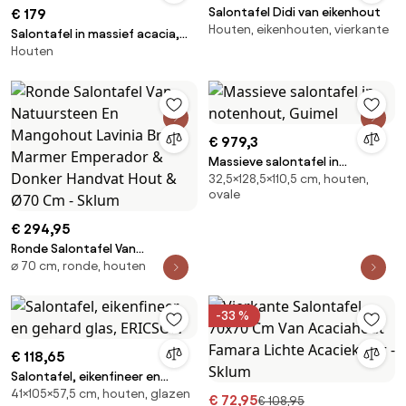
Salontafel Didi van eikenhout
€ 179
Houten, eikenhouten, vierkante
Salontafel in massief acacia,
Houten
hoogte 31 cm, Oreus
€ 979,3
Massieve salontafel in
32,5×128,5×110,5 cm, houten,
notenhout, Guimel
ovale
€ 294,95
Ronde Salontafel Van
⌀ 70 cm, ronde, houten
Natuursteen En Mangohout
Lavinia Bruin Marmer Emperador
& Donker Handvat Hout & Ø70
-33 %
Cm - Sklum
€ 118,65
Salontafel, eikenfineer en
41×105×57,5 cm, houten, glazen
gehard glas, ERICSON
€ 72,95
€ 108,95