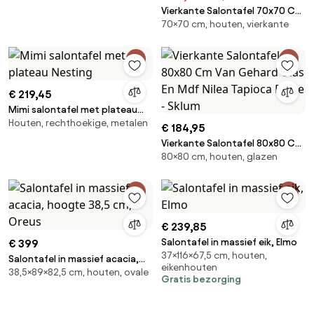
Vierkante Salontafel 70x70 Cm
70×70 cm, houten, vierkante
Van Acaciahout Famara Lichte
Acaciekleur - Sklum
€ 219,45
Mimi salontafel met plateau
Houten, rechthoekige, metalen
Nesting
€ 184,95
Vierkante Salontafel 80x80 Cm
80×80 cm, houten, glazen
Van Gehard Glas En Mdf Nilea
Tapioca Beige - Sklum
€ 239,85
Salontafel in massief eik, Elmo
€ 399
37×116×67,5 cm, houten,
Salontafel in massief acacia,
eikenhouten
38,5×89×82,5 cm, houten, ovale
hoogte 38,5 cm, Oreus
Gratis bezorging