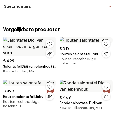
Specificaties
Vergelijkbare producten
€ 319
Houten salontafel Toni
Houten, rechthoekige,
€ 499
notenhout
Salontafel Didi van eikenhout in
Ronde, houten, Mat
organische vorm
€ 399
Houten salontafel Libby
€ 469
Houten, rechthoekige,
Ronde salontafel Didi van
notenhout
Houten, eikenhouten, Mat
eikenhout