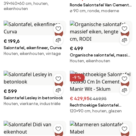
39×140×60 cm, houten,
Ronde Salontafel Van Cement
eikenhouten
⌀ 90 cm, ronde, moderne
Selara Ø90 Cm & Lichtgrijs -
Sklum
€ 199,6
Salontafel, eikenfineer, Curva
€ 499
Houten, eikenhouten, vintage
Organische salontafel, massief
Houten, eikenhouten
eiken, lengte 120 cm, RODI
-9 %
€ 599
Salontafel Lesley in betonlook
€ 429,95
€ 469,95
Houten, vierkante, industriële
Rechthoekige Salontafel
120×90 cm, houten, glazen
120x90 Cm In Cement Manir
Wit - Sklum