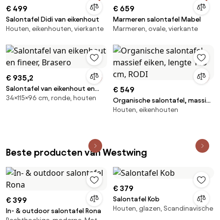
€ 499
€ 659
Salontafel Didi van eikenhout
Marmeren salontafel Mabel
Houten, eikenhouten, vierkante
Marmeren, ovale, vierkante
€ 935,2
Salontafel van eikenhout en
€ 549
34×115×96 cm, ronde, houten
fineer, Brasero
Organische salontafel, massief
Houten, eikenhouten
eiken, lengte 118 cm, RODI
Beste producten van Westwing
€ 379
Salontafel Kob
€ 399
Houten, glazen, Scandinavische
In- & outdoor salontafel Rona