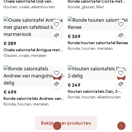
Ovale salontafel Didi van
Ronde salontafel Costa met
Houten, ovale, eikenhouten
Ronde, glazen, Mat
eikenhout
glazen tafelblad
€ 369
Ronde houten salontafel Renee
€ 389
Ronde, houten, metalen
Ovale salontafel Antigua met
Glazen, ovale, metalen
glazen tafelblad in marmerlook
€ 249
Houten salontafels Dan, 2-
€ 499
Ronde, houten, eikenhouten
delig
Ronde salontafels Andrew van
Ronde, houten, metalen
mangohout, 2-delig
Bekijk meer producten