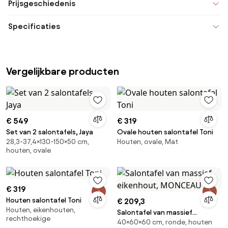
Prijsgeschiedenis
Specificaties
Vergelijkbare producten
€ 549
€ 319
Set van 2 salontafels, Jaya
Ovale houten salontafel Toni
28,3-37,4×130-150×50 cm,
Houten, ovale, Mat
houten, ovale
€ 319
Houten salontafel Toni
€ 209,3
Houten, eikenhouten,
Salontafel van massief
rechthoekige
40×60×60 cm, ronde, houten
eikenhout, MONCEAU