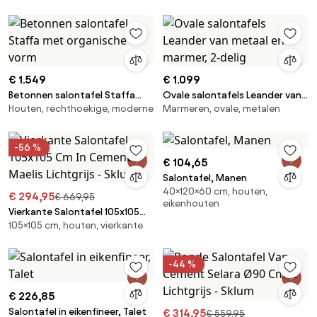
€ 1.549
€ 1.099
Betonnen salontafel Staffa
Ovale salontafels Leander van
Houten, rechthoekige, moderne
Marmeren, ovale, metalen
met organische vorm
metaal en marmer, 2-delig
-56 %
€ 104,65
Salontafel, Manen
40×120×60 cm, houten,
€ 294,95
€ 669,95
eikenhouten
Vierkante Salontafel 105x105
105×105 cm, houten, vierkante
Cm In Cement Maelis Lichtgrijs
- Sklum
-44 %
€ 226,85
Salontafel in eikenfineer, Talet
€ 314,95
€ 559,95