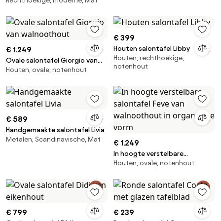
Rechthoekige, moderne, Mat
€ 399
Houten salontafel Libby
€ 1.249
Houten, rechthoekige,
Ovale salontafel Giorgio van
notenhout
Houten, ovale, notenhout
walnoothout
€ 589
Handgemaakte salontafel Livia
Metalen, Scandinavische, Mat
€ 1.249
In hoogte verstelbare
Houten, ovale, notenhout
salontafel Feve van
walnoothout in organische
vorm
€ 799
€ 239