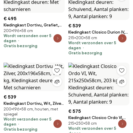
€ 495
Kledingkast Dortivu, Grafiet,
€ 539
200×196×58 cm
Zilver, 200x196x58cm, 174 kg,
Kledingkast Closico Durion IV,
Wordt verzonden over 5
Kledingkast deuren: Met
215×200×58 cm
Wit, 215x200x58cm, 171 kg,
dagen
scharnieren
Wordt verzonden over 5
Kledingkast deuren: Schuivend,
Gratis bezorging
dagen
Aantal planken: 9, Aantal
Gratis bezorging
planken: 9
€ 539
Kledingkast Dortivu, Wit, Zilver,
200×196×58 cm, houten, met
200x196x58cm, 174 kg,
€ 575
spiegel
Kledingkast deuren: Met
Kledingkast Closico Ordo VI,
Wordt verzonden over 5
scharnieren
215×250×58 cm
Wit, 215x250x58cm, 203 kg,
dagen
Wordt verzonden over 5
Gratis bezorging
Kledingkast deuren: Schuivend,