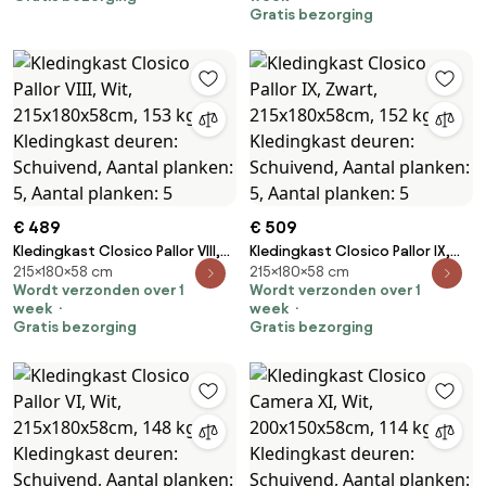
planken: 5
Aantal planken: 5, Aantal
Gratis bezorging
planken: 5
€ 489
€ 509
Kledingkast Closico Pallor VIII,
Kledingkast Closico Pallor IX,
215×180×58 cm
215×180×58 cm
Wit, 215x180x58cm, 153 kg,
Zwart, 215x180x58cm, 152 kg,
Wordt verzonden over 1
Wordt verzonden over 1
Kledingkast deuren: Schuivend,
Kledingkast deuren: Schuivend,
week
week
Aantal planken: 5, Aantal
Aantal planken: 5, Aantal
Gratis bezorging
Gratis bezorging
planken: 5
planken: 5