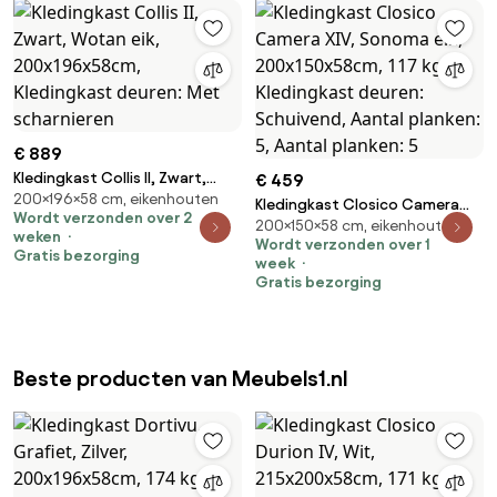
€ 889
Kledingkast Collis II, Zwart,
€ 459
200×196×58 cm, eikenhouten
Wotan eik, 200x196x58cm,
Kledingkast Closico Camera
Wordt verzonden over 2
Kledingkast deuren: Met
200×150×58 cm, eikenhouten
XIV, Sonoma eik,
weken
scharnieren
Wordt verzonden over 1
200x150x58cm, 117 kg,
Gratis bezorging
week
Kledingkast deuren: Schuivend,
Gratis bezorging
Aantal planken: 5, Aantal
planken: 5
Beste producten van Meubels1.nl