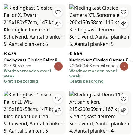
€ 479
€ 449
Kledingkast Closico Pallor X,
Kledingkast Closico Camera XII,
215×180×57 cm
200×150×58 cm, eikenhouten
Zwart, 215x180x57cm, 147 kg,
Sonoma eik, 200x150x58cm, 116
Wordt verzonden over 1
Wordt verzonden over 1
Kledingkast deuren: Schuivend,
kg, Kledingkast deuren:
week
week
Aantal planken: 5, Aantal
Schuivend, Aantal planken: 5,
Gratis bezorging
Gratis bezorging
planken: 5
Aantal planken: 5