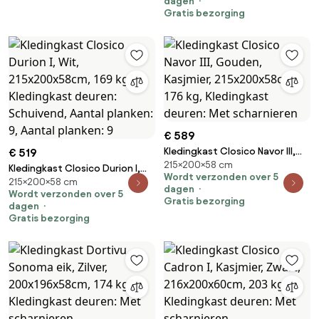
dagen
Aantal planken: 9, Aantal
Gratis bezorging
planken: 9
€ 589
Kledingkast Closico Navor III,
€ 519
215×200×58 cm
Gouden, Kasjmier,
Kledingkast Closico Durion I,
Wordt verzonden over 5
215x200x58cm, 176 kg,
215×200×58 cm
Wit, 215x200x58cm, 169 kg,
dagen
Wordt verzonden over 5
Kledingkast deuren: Met
Kledingkast deuren: Schuivend,
Gratis bezorging
dagen
scharnieren
Aantal planken: 9, Aantal
Gratis bezorging
planken: 9