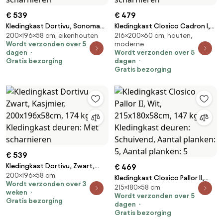
€ 539
€ 479
Kledingkast Dortivu, Sonoma
Kledingkast Closico Cadron I,
200×196×58 cm, eikenhouten
216×200×60 cm, houten,
eik, Zilver, 200x196x58cm, 174
Kasjmier, Zwart,
Wordt verzonden over 5
moderne
kg, Kledingkast deuren: Met
216x200x60cm, 203 kg,
dagen
Wordt verzonden over 5
scharnieren
Kledingkast deuren: Met
Gratis bezorging
dagen
scharnieren
Gratis bezorging
€ 539
Kledingkast Dortivu, Zwart,
€ 469
200×196×58 cm
Kasjmier, 200x196x58cm, 174
Kledingkast Closico Pallor II,
Wordt verzonden over 3
kg, Kledingkast deuren: Met
215×180×58 cm
Wit, 215x180x58cm, 147 kg,
weken
scharnieren
Wordt verzonden over 5
Kledingkast deuren: Schuivend,
Gratis bezorging
dagen
Aantal planken: 5, Aantal
Gratis bezorging
planken: 5