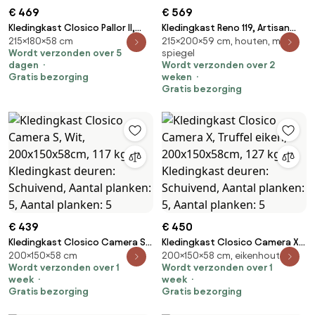
€ 469
€ 569
Kledingkast Closico Pallor II,
Kledingkast Reno 119, Artisan
215×180×58 cm
215×200×59 cm, houten, met
Wit, 215x180x58cm, 147 kg,
eiken, 215x200x59cm, 167 kg,
Wordt verzonden over 5
spiegel
Kledingkast deuren: Schuivend,
Kledingkast deuren: Schuivend,
dagen
Wordt verzonden over 2
Aantal planken: 5, Aantal
Aantal planken: 4, Aantal
Gratis bezorging
weken
planken: 5
planken: 4
Gratis bezorging
€ 439
€ 450
Kledingkast Closico Camera S,
Kledingkast Closico Camera X,
200×150×58 cm
200×150×58 cm, eikenhouten
Wit, 200x150x58cm, 117 kg,
Truffel eiken, 200x150x58cm,
Wordt verzonden over 1
Wordt verzonden over 1
Kledingkast deuren: Schuivend,
127 kg, Kledingkast deuren:
week
week
Aantal planken: 5, Aantal
Schuivend, Aantal planken: 5,
Gratis bezorging
Gratis bezorging
planken: 5
Aantal planken: 5