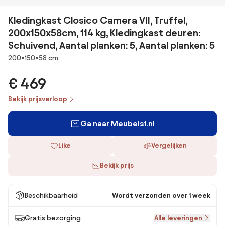
Kledingkast Closico Camera VII, Truffel,
200x150x58cm, 114 kg, Kledingkast deuren:
Schuivend, Aantal planken: 5, Aantal planken: 5
Afmetingen
200×150×58 cm
€ 469
Bekijk prijsverloop
Ga naar Meubels1.nl
Like
Vergelijken
Bekijk prijs
Beschikbaarheid
Wordt verzonden over 1 week
Gratis bezorging
Alle leveringen