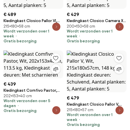
€ 489
€ 429
Kledingkast Closico Pallor VI,
Kledingkast Closico Camera XI,
215×180×58 cm
200×150×58 cm
Wit, 215x180x58cm, 148 kg,
Wit, 200x150x58cm, 114 kg,
Wordt verzonden over 1
Wordt verzonden over 1
Kledingkast deuren: Schuivend,
Kledingkast deuren: Schuivend,
week
week
Aantal planken: 5, Aantal
Aantal planken: 5, Aantal
Gratis bezorging
Gratis bezorging
planken: 5
planken: 5
€ 439
Kledingkast Comfivo Pastor,
202×153×40 cm
Wit, 202x153x40cm, 113.5 kg,
€ 479
Wordt verzonden over 5
Kledingkast deuren: Met
Kledingkast Closico Pallor V,
dagen
scharnieren
215×180×57 cm
Wit, 215x180x57cm, 148 kg,
Gratis bezorging
Wordt verzonden over 1
Kledingkast deuren: Schuivend,
week
Aantal planken: 5, Aantal
Gratis bezorging
planken: 5