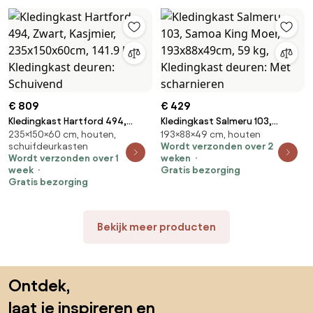
€ 809
€ 429
Kledingkast Hartford 494,
Kledingkast Salmeru 103,
235×150×60 cm, houten,
193×88×49 cm, houten
Zwart, Kasjmier, 235x150x60cm,
Samoa King Moer,
schuifdeurkasten
Wordt verzonden over 2
141.9 kg, Kledingkast deuren:
193x88x49cm, 59 kg,
Wordt verzonden over 1
weken
Schuivend
Kledingkast deuren: Met
week
Gratis bezorging
scharnieren
Gratis bezorging
Bekijk meer producten
Sla de voettekst over, ga naar het begin van de pagina
Ontdek,
laat je inspireren en