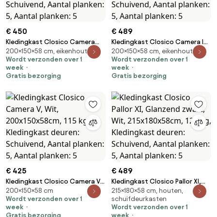
€ 450
€ 489
Kledingkast Closico Camera
Kledingkast Closico Camera IX,
200×150×58 cm, eikenhouten
200×150×58 cm, eikenhouten
VIII, Sonoma eik,
Truffel eiken, 200x150x58cm, 119
Wordt verzonden over 1
Wordt verzonden over 1
200x150x58cm, 129 kg,
kg, Kledingkast deuren:
week
week
Kledingkast deuren: Schuivend,
Schuivend, Aantal planken: 5,
Gratis bezorging
Gratis bezorging
Aantal planken: 5, Aantal
Aantal planken: 5
planken: 5
€ 425
€ 489
Kledingkast Closico Camera V,
Kledingkast Closico Pallor XI,
200×150×58 cm
215×180×58 cm, houten,
Wit, 200x150x58cm, 115 kg,
Glanzend zwart, Wit,
Wordt verzonden over 1
schuifdeurkasten
Kledingkast deuren: Schuivend,
215x180x58cm, 129 kg,
week
Wordt verzonden over 1
Aantal planken: 5, Aantal
Kledingkast deuren: Schuivend,
Gratis bezorging
week