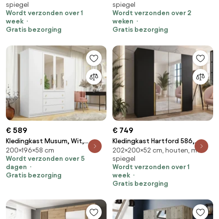
spiegel
spiegel
202x200x52cm, 135.3 kg,
Kledingkast deuren: Met
Wordt verzonden over 1
Wordt verzonden over 2
Kledingkast deuren: Met
scharnieren, Aantal planken: 8,
week
weken
scharnieren
Aantal planken: 8
Gratis bezorging
Gratis bezorging
€ 589
€ 749
Kledingkast Musum, Wit,
Kledingkast Hartford 586,
200×196×58 cm
202×200×52 cm, houten, met
200x196x58cm, 170 kg,
Zwart, Gouden,
Wordt verzonden over 5
spiegel
Kledingkast deuren: Met
202x200x52cm, 135.3 kg,
dagen
Wordt verzonden over 1
scharnieren
Kledingkast deuren: Met
Gratis bezorging
week
scharnieren
Gratis bezorging