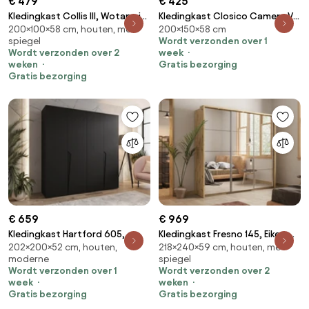
€ 479
€ 425
Kledingkast Collis III, Wotan eik,
Kledingkast Closico Camera V,
200×100×58 cm, houten, met
200×150×58 cm
Zwart, 200x100x58cm,
Wit, 200x150x58cm, 115 kg,
spiegel
Wordt verzonden over 1
Kledingkast deuren: Met
Kledingkast deuren: Schuivend,
Wordt verzonden over 2
week
scharnieren, Aantal planken: 4,
Aantal planken: 5, Aantal
weken
Gratis bezorging
Aantal planken: 4
planken: 5
Gratis bezorging
€ 659
€ 969
Kledingkast Hartford 605,
Kledingkast Fresno 145, Eiken,
202×200×52 cm, houten,
218×240×59 cm, houten, met
Zwart, 202x200x52cm, 135.3
218x240x59cm, 229 kg,
moderne
spiegel
kg, Kledingkast deuren: Met
Kledingkast deuren: Schuivend
Wordt verzonden over 1
Wordt verzonden over 2
scharnieren
week
weken
Gratis bezorging
Gratis bezorging