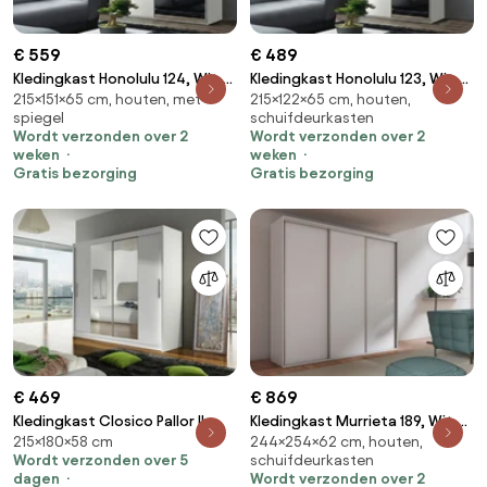
€ 559
€ 489
Kledingkast Honolulu 124, Wit,
Kledingkast Honolulu 123, Wit,
215×151×65 cm, houten, met
215×122×65 cm, houten,
215x151x65cm, 139 kg,
215x122x65cm, 125 kg,
spiegel
schuifdeurkasten
Kledingkast deuren: Schuivend,
Kledingkast deuren: Schuivend,
Wordt verzonden over 2
Wordt verzonden over 2
Aantal planken: 4, Aantal
Aantal planken: 4, Aantal
weken
weken
planken: 4
planken: 4
Gratis bezorging
Gratis bezorging
€ 469
€ 869
Kledingkast Closico Pallor II,
Kledingkast Murrieta 189, Wit,
215×180×58 cm
244×254×62 cm, houten,
Wit, 215x180x58cm, 147 kg,
244x254x62cm, 191.5 kg,
Wordt verzonden over 5
schuifdeurkasten
Kledingkast deuren: Schuivend,
Kledingkast deuren: Schuivend,
dagen
Wordt verzonden over 2
Aantal planken: 5, Aantal
Aantal planken: 4, Aantal