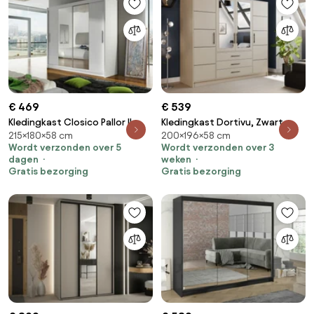
€ 469
€ 539
Kledingkast Closico Pallor II,
Kledingkast Dortivu, Zwart,
215×180×58 cm
200×196×58 cm
Wit, 215x180x58cm, 147 kg,
Kasjmier, 200x196x58cm, 174
Wordt verzonden over 5
Wordt verzonden over 3
Kledingkast deuren: Schuivend,
kg, Kledingkast deuren: Met
dagen
weken
Aantal planken: 5, Aantal
scharnieren
Gratis bezorging
Gratis bezorging
planken: 5