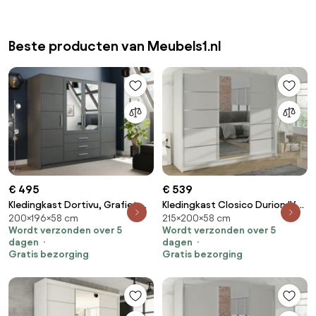
Beste producten van Meubels1.nl
€ 495
€ 539
Kledingkast Dortivu, Grafiet,
Kledingkast Closico Durion IV,
200×196×58 cm
215×200×58 cm
Zilver, 200x196x58cm, 174 kg,
Wit, 215x200x58cm, 171 kg,
Wordt verzonden over 5
Wordt verzonden over 5
Kledingkast deuren: Met
Kledingkast deuren: Schuivend,
dagen
dagen
scharnieren
Aantal planken: 9, Aantal
Gratis bezorging
Gratis bezorging
planken: 9