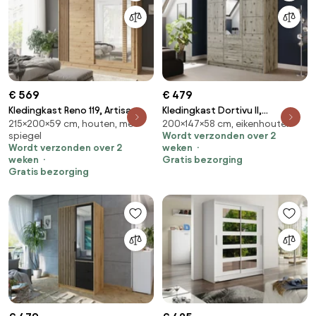
€ 569
€ 479
Kledingkast Reno 119, Artisan
Kledingkast Dortivu II,
215×200×59 cm, houten, met
200×147×58 cm, eikenhouten
eiken, 215x200x59cm, 167 kg,
Wellington eik, 200x147x58cm,
spiegel
Wordt verzonden over 2
Kledingkast deuren: Schuivend,
131 kg, Kledingkast deuren: Met
Wordt verzonden over 2
weken
Aantal planken: 4, Aantal
scharnieren, Aantal planken: 5,
weken
Gratis bezorging
planken: 4
Aantal planken: 5
Gratis bezorging