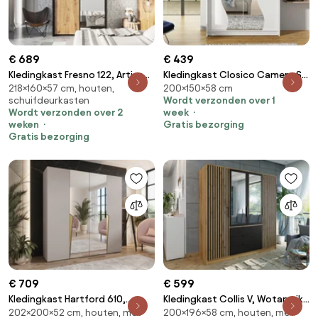
€ 689
€ 439
Kledingkast Fresno 122, Artisan
Kledingkast Closico Camera S,
218×160×57 cm, houten,
200×150×58 cm
eiken, Zwart, 218x160x57cm, 167
Wit, 200x150x58cm, 117 kg,
schuifdeurkasten
Wordt verzonden over 1
kg, Kledingkast deuren:
Kledingkast deuren: Schuivend,
Wordt verzonden over 2
week
Schuivend, Aantal planken: 5,
Aantal planken: 5, Aantal
weken
Gratis bezorging
Aantal planken: 5
planken: 5
Gratis bezorging
€ 709
€ 599
Kledingkast Hartford 610,
Kledingkast Collis V, Wotan eik,
202×200×52 cm, houten, met
200×196×58 cm, houten, met
Kasjmier, Gouden,
Zwart, 200x196x58cm,