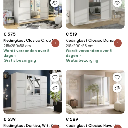
€ 575
€ 519
Kledingkast Closico Ordo VI,
Kledingkast Closico Durion I,
215×250×58 cm
215×200×58 cm
Wit, 215x250x58cm, 203 kg,
Wit, 215x200x58cm, 169 kg,
Wordt verzonden over 5
Wordt verzonden over 5
Kledingkast deuren: Schuivend,
Kledingkast deuren: Schuivend,
dagen
dagen
Aantal planken: 9, Aantal
Aantal planken: 9, Aantal
Gratis bezorging
Gratis bezorging
planken: 9
planken: 9
€ 539
€ 589
Kledingkast Dortivu, Wit, Zilver,
Kledingkast Closico Navor III,