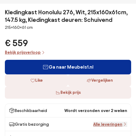
Kledingkast Honolulu 276, Wit, 215x160x61cm,
147.5 kg, Kledingkast deuren: Schuivend
Afmetingen
215×160×61 cm
€ 559
Bekijk prijsverloop
Ga naar Meubels1.nl
Like
Vergelijken
Bekijk prijs
Beschikbaarheid
Wordt verzonden over 2 weken
Gratis bezorging
Alle leveringen