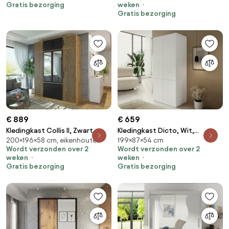
Gratis bezorging
weken
planken: 5
planken: 4
Gratis bezorging
€ 889
€ 659
Kledingkast Collis II, Zwart,
Kledingkast Dicto, Wit,
200×196×58 cm, eikenhouten
199×87×54 cm
Wotan eik, 200x196x58cm,
199x87x54cm, Kledingkast
Wordt verzonden over 2
Wordt verzonden over 2
Kledingkast deuren: Met
deuren: Met scharnieren,
weken
weken
scharnieren
Aantal planken: 1, Aantal
Gratis bezorging
Gratis bezorging
planken: 1