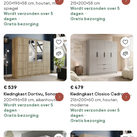
200×196×58 cm, houten, met
215×200×58 cm
200x196x58cm, 174 kg,
Gouden, Kasjmier,
spiegel
Wordt verzonden over 5
Kledingkast deuren: Met
215x200x58cm, 176 kg,
Wordt verzonden over 5
dagen
scharnieren
Kledingkast deuren: Met
dagen
Gratis bezorging
scharnieren
Gratis bezorging
€ 539
€ 479
Kledingkast Dortivu, Sonoma
Kledingkast Closico Cadron I,
200×196×58 cm, eikenhouten
216×200×60 cm, houten,
eik, Zilver, 200x196x58cm, 174
Kasjmier, Zwart,
Wordt verzonden over 5
moderne
kg, Kledingkast deuren: Met
216x200x60cm, 203 kg,
dagen
Wordt verzonden over 5
scharnieren
Kledingkast deuren: Met
Gratis bezorging
dagen
scharnieren
Gratis bezorging