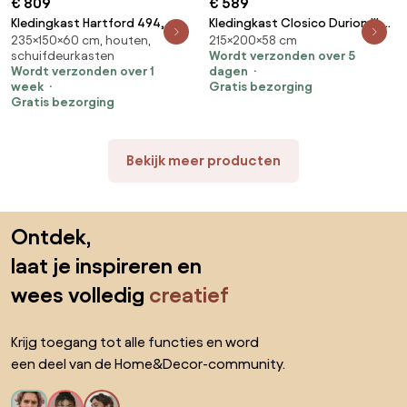
€ 809
€ 589
Kledingkast Hartford 494,
Kledingkast Closico Durion III,
235×150×60 cm, houten,
215×200×58 cm
Zwart, Kasjmier, 235x150x60cm,
Zwart, 215x200x58cm, 191 kg,
schuifdeurkasten
Wordt verzonden over 5
141.9 kg, Kledingkast deuren:
Kledingkast deuren: Schuivend,
Wordt verzonden over 1
dagen
Schuivend
Aantal planken: 9, Aantal
week
Gratis bezorging
planken: 9
Gratis bezorging
Bekijk meer producten
Sla de voettekst over, ga naar het begin van de pagina
Ontdek,
laat je inspireren en
wees volledig
creatief
Krijg toegang tot alle functies en word
een deel van de Home&Decor-community.