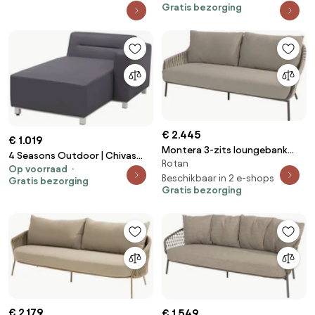
Gratis bezorging
€ 2.445
€ 1.019
Montera 3-zits loungebank
4 Seasons Outdoor | Chivas
Rotan
terre 4 Seasons Outdoor
Op voorraad
chaise lounge left arm zwart
Beschikbaar in 2 e-shops
Gratis bezorging
weerbestendig
Gratis bezorging
€ 2.179
€ 1.549