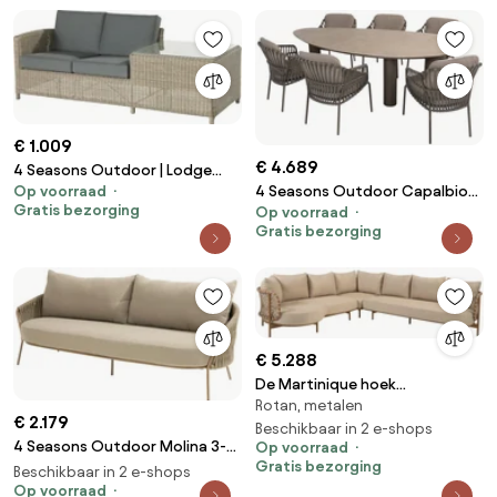
€ 1.009
€ 4.689
4 Seasons Outdoor | Lodge
4 Seasons Outdoor Capalbio
Op voorraad
living bench 2 seater right arm
Gratis bezorging
Op voorraad
tuinset terre met Arizona tafel
with end table, pure
Gratis bezorging
met keramisch blad 240 cm
weerbestendig
Tuinset bruin weerbestendig
€ 5.288
De Martinique hoek
Rotan, metalen
loungebank amber XL met
€ 2.179
knuffelhoek
Beschikbaar in 2 e-shops
4 Seasons Outdoor Molina 3-
Op voorraad
Gratis bezorging
zits loungebank amber
Beschikbaar in 2 e-shops
Loungebank beige
Op voorraad