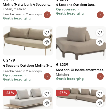
Molina 3-zits bank 4 Seasons
4 Seasons Outdoor Jura
Rotan, metalen
Outdoor
Op voorraad
loungebank olijfgroen SALE
Gratis bezorging
Beschikbaar in 2 e-shops
Loungebank beige
Gratis bezorging
weerbestendig
€ 2.179
€ 1.239
4 Seasons Outdoor Molina 3-
Santorini XL hoekelement met
zits loungebank amber
Beschikbaar in 2 e-shops
Metalen
rugondersteuning terre 4
Loungebank beige
Op voorraad
Gratis bezorging
Gratis bezorging
Seasons Outdoor
weerbestendig
-23 %
-27 %