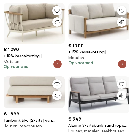
€ 1.700
€ 1.290
+ 15% kassakorting |
+ 15% kassakorting |
Metalen
Loungebank Tuin Bellagio |
Metalen
Loungebank Tuin Apple Bee |
Op voorraad
Aluminium | 3 personen |
Op voorraad
Aluminium | 2 personen |
Tuinbank Natural Teak | 209.5cm
Tuinbank Wit | 150cm | Incl.
| Incl. kussens | Kees Smit
kussens | Kees Smit
Tuinmeubelen
Tuinmeubelen
€ 1.899
€ 949
Tuinbank Eiko (2-zits) van
Alzano 3-zitsbank zand rope
Houten, teakhouten
teakhout
Houten, metalen, teakhouten
aluminium antraciet