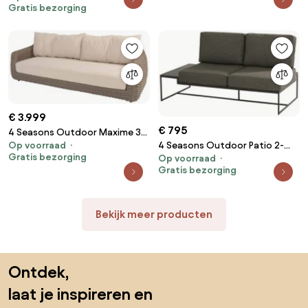
Gratis bezorging
weerbestendig
€ 3.999
€ 795
4 Seasons Outdoor Maxime 3-
4 Seasons Outdoor Patio 2-
Op voorraad
zits loungebank terre
Gratis bezorging
Op voorraad
zitter Rechts Tuinbank
Loungebank bruin
Gratis bezorging
antraciet weerbestendig
weerbestendig
Bekijk meer producten
Sla de voettekst over, ga naar het begin van de pagina
Ontdek,
laat je inspireren en