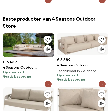
Beste producten van 4 Seasons Outdoor
Store
€ 3.389
€ 6.439
4 Seasons Outdoor
4 Seasons Outdoor
Metropolitan 4-zits
Beschikbaar in 2 e-shops
Op voorraad
Metropolitan hoekbank latte
loungebank latte Loungebank
Op voorraad
Gratis bezorging
met Volta tafels Ø 45 en 80 cm
Gratis bezorging
beige weerbestendig
LoungebankLoungeset beige
weerbestendig