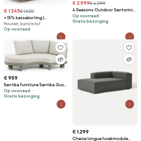
€ 2.999
€ 4.099
4 Seasons Outdoor Santorini
€ 1.245
€ 1.620
Op voorraad
4-zits loungebank terre met
+ 15% kassakorting |
Gratis bezorging
knuffelhoek Loungebank bruin
Houten, kunststof
Loungebank Tuin Bellagio |
weerbestendig
Op voorraad
Outdoor Textiel | 2 personen |
Tuinbank Beige | 253cm | Incl.
kussens | Kees Smit
Tuinmeubelen
€ 959
Santika Furniture Santika Guss
Op voorraad
Hoek/sofa Module Rechts
Gratis bezorging
Organisch Aluminium/rope Grijs
€ 1.299
Chaise longue hoekmodule