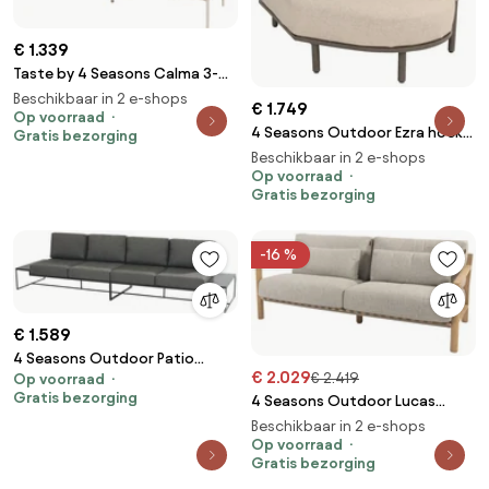
€ 1.339
Taste by 4 Seasons Calma 3-
zits loungebank latte
Beschikbaar in 2 e-shops
€ 1.749
Loungebank taupe
Op voorraad
4 Seasons Outdoor Ezra hoek
Gratis bezorging
weerbestendig
love island terre
Beschikbaar in 2 e-shops
LoungebankLoungeset bruin
Op voorraad
Gratis bezorging
weerbestendig
-16 %
€ 1.589
4 Seasons Outdoor Patio
€ 2.029
€ 2.419
Op voorraad
vierzits loungebank ** SALE **
Gratis bezorging
4 Seasons Outdoor Lucas
Loungebank antraciet
loungebank SALE Loungebank
weerbestendig
Beschikbaar in 2 e-shops
beige weerbestendig
Op voorraad
Gratis bezorging