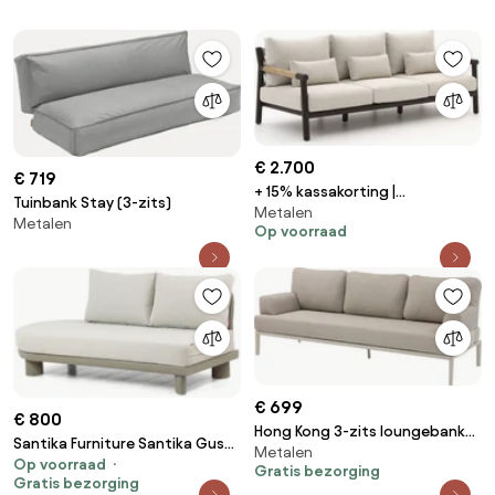
Lennon
€ 2.700
€ 719
+ 15% kassakorting |
Tuinbank Stay (3-zits)
Metalen
Loungebank Tuin Zavelli |
Metalen
Op voorraad
Aluminium | 3 personen |
Tuinbank Beige | 237cm | Incl.
kussens | Kees Smit
Tuinmeubelen
€ 699
€ 800
Hong Kong 3-zits loungebank
Santika Furniture Santika Guss
Metalen
aluminium latte zand
Op voorraad
Open Bank Rechts Organisch
Gratis bezorging
Gratis bezorging
Aluminium/rope Grijs