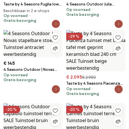
Taste by 4 Seasons Puglia low
4 Seasons Outdoor Julia
Op voorraad
dining chair latte Loungestoel
stapelbare tuinstoel Tuinstoel
Beschikbaar in 2 e-shops
Gratis bezorging
taupe weerbestendig
Op voorraad
beige weerbestendig
Gratis bezorging
-29 %
€ 145
4 Seasons Outdoor | Novas
Op voorraad
stapelbare stoel Tuinstoel
€ 2.095
€ 2.950
Gratis bezorging
antraciet weerbestendig
Taste by 4 Seasons Piacenza
Op voorraad
tuinset met Denia tafel met
Gratis bezorging
geprint keramisch blad 240 cm
SALE Tuinset beige
weerbestendig
-20 %
-20 %