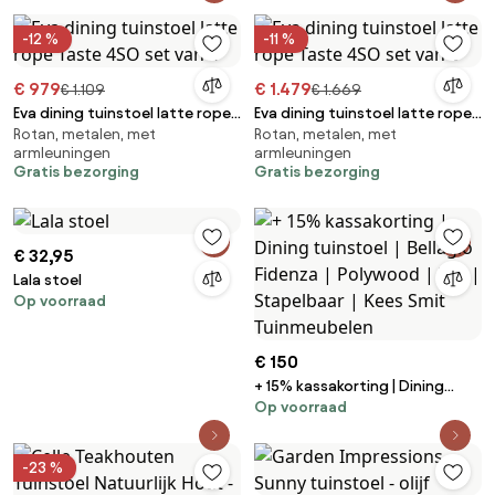
Tuinmeubelen
Kees Smit Tuinmeubelen
-12 %
-11 %
€ 979
€ 1.479
€ 1.109
€ 1.669
Eva dining tuinstoel latte rope
Eva dining tuinstoel latte rope
Rotan, metalen, met
Rotan, metalen, met
Taste 4SO set van 4
Taste 4SO set van 6
armleuningen
armleuningen
Gratis bezorging
Gratis bezorging
€ 32,95
Lala stoel
Op voorraad
€ 150
+ 15% kassakorting | Dining
Op voorraad
tuinstoel | Bellagio Fidenza |
Polywood | Wit | Stapelbaar |
Kees Smit Tuinmeubelen
-23 %