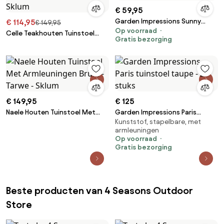
€ 59,95
Garden Impressions Sunny
€ 114,95
€ 149,95
Op voorraad
tuinstoel - olijf
Celle Teakhouten Tuinstoel
Gratis bezorging
Natuurlijk Hout - Sklum
€ 149,95
€ 125
Naele Houten Tuinstoel Met
Garden Impressions Paris
Kunststof, stapelbare, met
Armleuningen Bruin - Tarwe -
tuinstoel taupe - 2 stuks
armleuningen
Sklum
Op voorraad
Gratis bezorging
Beste producten van 4 Seasons Outdoor
Store