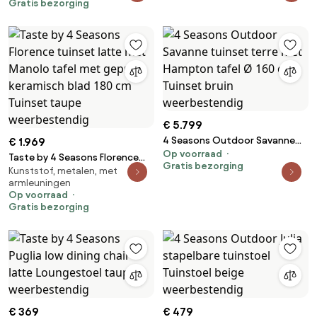
Gratis bezorging
weerbestendig
met geprint keramisch blad Ø
120 cm Tuinset bruin
weerbestendig
€ 5.799
4 Seasons Outdoor Savanne
€ 1.969
Op voorraad
tuinset terre met Hampton
Taste by 4 Seasons Florence
Gratis bezorging
tafel Ø 160 cm Tuinset bruin
Kunststof, metalen, met
tuinset latte met Manolo tafel
armleuningen
weerbestendig
met geprint keramisch blad 180
Op voorraad
cm Tuinset taupe
Gratis bezorging
weerbestendig
€ 369
€ 479