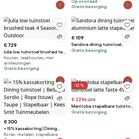
Op voorraad
Gratis bezorging
€ 109
Sandora dining tuinstoel
€ 729
Gratis bezorging
aluminium latte stapelbaar
Julia low tuinstoel brushed teak
Houten, teakhouten, met
4 Seasons Outdoor
armleuningen
Gratis bezorging
-12 %
€ 229
€ 259
Manitoba stapelbare tuinstoel
Gratis bezorging
latte Taste 4SO
€ 300
+ 15% kassakorting | Dining
Rotan, metalen, stapelbare
tuinstoel | Bellagio Sordio |