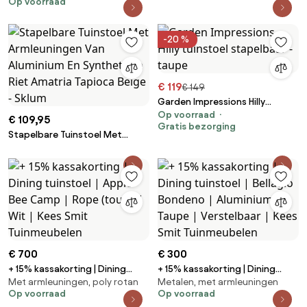
Op voorraad
Rope (touw) | Taupe |
Stapelbaar | Kees Smit
Tuinmeubelen
-20 %
€ 119
€ 149
Garden Impressions Hilly
Op voorraad
tuinstoel stapelbaar - taupe
€ 109,95
Gratis bezorging
Stapelbare Tuinstoel Met
Armleuningen Van Aluminium En
Synthetisch Riet Amatria
Tapioca Beige - Sklum
€ 700
€ 300
+ 15% kassakorting | Dining
+ 15% kassakorting | Dining
Met armleuningen, poly rotan
Metalen, met armleuningen
tuinstoel | Apple Bee Camp |
tuinstoel | Bellagio Bondeno |
Op voorraad
Op voorraad
Rope (touw) | Wit | Kees Smit
Aluminium | Taupe | Verstelbaar |