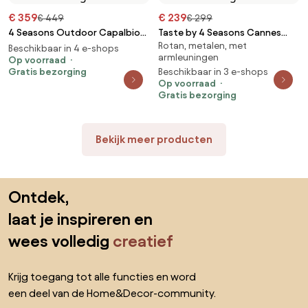
€ 359
€ 239
€ 449
€ 299
4 Seasons Outdoor Capalbio
Taste by 4 Seasons Cannes
Rotan, metalen, met
tuinstoel terre SALE Tuinstoel
tuinstoel terre Tuinstoel bruin
Beschikbaar in 4 e-shops
armleuningen
bruin weerbestendig
Op voorraad
weerbestendig
Gratis bezorging
Beschikbaar in 3 e-shops
Op voorraad
Gratis bezorging
Bekijk meer producten
Sla de voettekst over, ga naar het begin van de pagina
Ontdek,
laat je inspireren en
wees volledig
creatief
Krijg toegang tot alle functies en word
een deel van de Home&Decor-community.