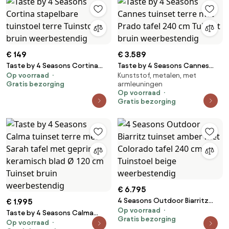
€ 149
€ 3.589
Taste by 4 Seasons Cortina
Taste by 4 Seasons Cannes
Op voorraad
Kunststof, metalen, met
stapelbare tuinstoel terre
tuinset terre met Prado tafel
Gratis bezorging
armleuningen
Tuinstoel bruin weerbestendig
240 cm Tuinset bruin
Op voorraad
weerbestendig
Gratis bezorging
€ 6.795
4 Seasons Outdoor Biarritz
€ 1.995
Op voorraad
tuinset amber met Colorado
Taste by 4 Seasons Calma
Gratis bezorging
tafel 240 cm Tuinstoel beige
Op voorraad
tuinset terre met Sarah tafel