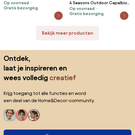
4 Seasons Outdoor Capalbio
Op voorraad
living bench 2 seater right arm
Gratis bezorging
Op voorraad
tuinset terre met Arizona tafel
with end table, pure
Gratis bezorging
met keramisch blad 240 cm
weerbestendig
Tuinset bruin weerbestendig
Bekijk meer producten
Sla de voettekst over, ga naar het begin van de pagina
Ontdek,
laat je inspireren en
wees volledig
creatief
Krijg toegang tot alle functies en word
een deel van de Home&Decor-community.