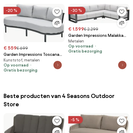
-20 %
-30 %
€ 1.599
€ 2.299
Garden Impressions Malakka
Metalen
loungebank 4-delig - light teak
Op voorraad
look
€ 559
€ 699
Gratis bezorging
Garden Impressions Toscana
Kunststof, metalen
loungebank L225 cm - donker
Op voorraad
grijs
Gratis bezorging
Beste producten van 4 Seasons Outdoor
Store
-5 %