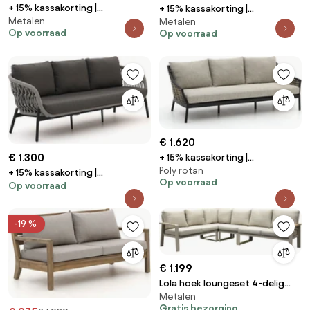
+ 15% kassakorting |
+ 15% kassakorting |
Metalen
Loungebank Tuin Apple Bee |
Metalen
Loungebank Tuin Manifesto |
Op voorraad
Op voorraad
Aluminium | 2 personen |
Aluminium | 3 personen |
Tuinbank Zwart | 136cm | Incl.
Tuinbank Grijs | 191cm | Incl.
kussens | Kees Smit
kussens | Kees Smit
Tuinmeubelen
Tuinmeubelen
€ 1.620
€ 1.300
+ 15% kassakorting |
Poly rotan
Loungebank Tuin Apple Bee |
+ 15% kassakorting |
Op voorraad
Wicker (vlechtwerk) | 3
Op voorraad
Loungebank Tuin Bellagio | Rope
personen | Tuinbank
(touw) | 3 personen | Tuinbank
Beige/Zwart | 203cm | Incl.
Grijs | 215cm | Incl. kussens | Kees
-19 %
kussens | Kees Smit
Smit Tuinmeubelen
Tuinmeubelen
€ 1.199
Lola hoek loungeset 4-delig
Metalen
aluminium latte zand
Gratis bezorging