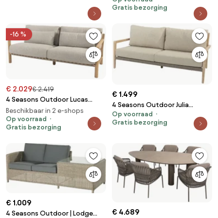
weerbestendig
Gratis bezorging
houtkleur weerbestendig
-16 %
€ 2.029
€ 2.419
€ 1.499
4 Seasons Outdoor Lucas
4 Seasons Outdoor Julia
loungebank SALE Loungebank
Beschikbaar in 2 e-shops
Op voorraad
loungebank SALE Loungebank
beige weerbestendig
Op voorraad
Gratis bezorging
beige weerbestendig
Gratis bezorging
€ 1.009
€ 4.689
4 Seasons Outdoor | Lodge