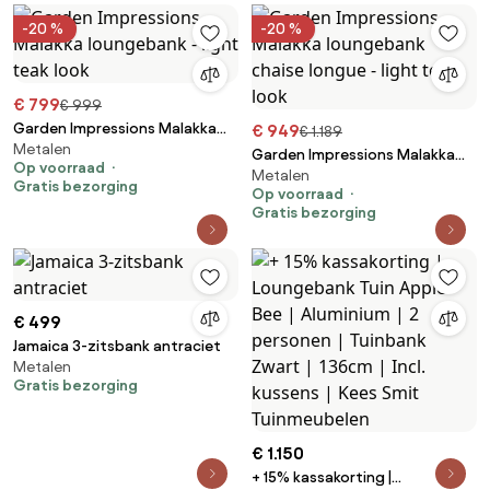
kussens | Kees Smit
-20 %
-20 %
Tuinmeubelen
€ 799
€ 999
Garden Impressions Malakka
€ 949
€ 1.189
Metalen
loungebank - light teak look
Garden Impressions Malakka
Op voorraad
Metalen
loungebank chaise longue -
Gratis bezorging
Op voorraad
light teak look
Gratis bezorging
€ 499
Jamaica 3-zitsbank antraciet
Metalen
Gratis bezorging
€ 1.150
+ 15% kassakorting |