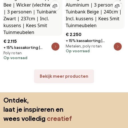
€ 2.250
+ 15% kassakorting |
€ 2.115
Metalen, poly rotan
Loungebank Tuin Zavelli |
+ 15% kassakorting |
Op voorraad
Aluminium | 3 personen |
Poly rotan
Loungebank Tuin Apple Bee |
Op voorraad
Tuinbank Beige | 240cm | Incl.
Wicker (vlechtwerk) | 3
kussens | Kees Smit
personen | Tuinbank Zwart |
Tuinmeubelen
237cm | Incl. kussens | Kees Smit
Bekijk meer producten
Tuinmeubelen
Sla de voettekst over, ga naar het begin van de pagina
Ontdek,
laat je inspireren en
wees volledig
creatief