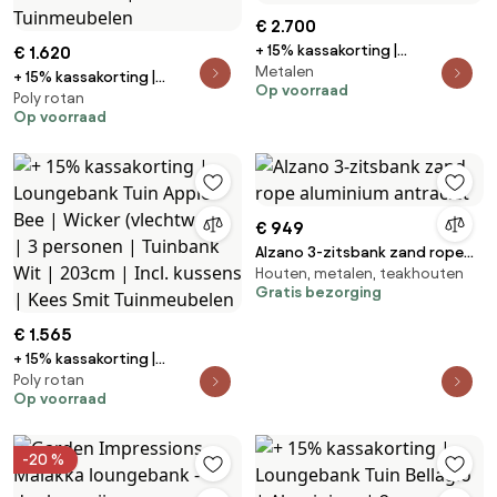
€ 2.700
+ 15% kassakorting |
€ 1.620
Metalen
Loungebank Tuin Zavelli |
+ 15% kassakorting |
Op voorraad
Aluminium | 3 personen |
Poly rotan
Loungebank Tuin Apple Bee |
Op voorraad
Tuinbank Beige | 237cm | Incl.
Wicker (vlechtwerk) | 3
kussens | Kees Smit
personen | Tuinbank
Tuinmeubelen
Beige/Zwart | 203cm | Incl.
kussens | Kees Smit
Tuinmeubelen
€ 949
Alzano 3-zitsbank zand rope
Houten, metalen, teakhouten
aluminium antraciet
Gratis bezorging
€ 1.565
+ 15% kassakorting |
Poly rotan
Loungebank Tuin Apple Bee |
Op voorraad
Wicker (vlechtwerk) | 3
personen | Tuinbank Wit |
203cm | Incl. kussens | Kees Smit
-20 %
Tuinmeubelen