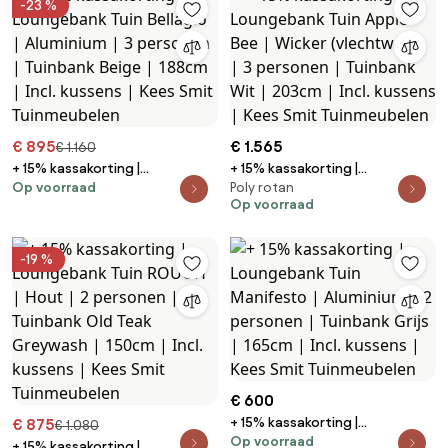
-23 %
€ 895
€ 1.565
€ 1.160
+ 15% kassakorting |
+ 15% kassakorting |
Op voorraad
Poly rotan
Loungebank Tuin Bellagio |
Loungebank Tuin Apple Bee |
Op voorraad
Aluminium | 3 personen |
Wicker (vlechtwerk) | 3
Tuinbank Beige | 188cm | Incl.
personen | Tuinbank Wit |
kussens | Kees Smit
203cm | Incl. kussens | Kees Smit
-19 %
Tuinmeubelen
Tuinmeubelen
€ 600
+ 15% kassakorting |
€ 875
€ 1.080
Op voorraad
Loungebank Tuin Manifesto |
+ 15% kassakorting |