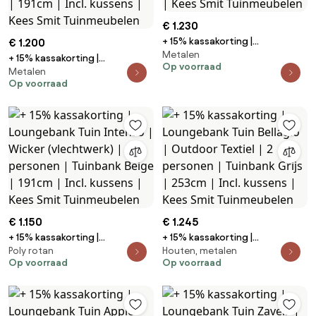
€ 1.230
+ 15% kassakorting |
€ 1.200
Metalen
Loungebank Tuin Bellagio |
+ 15% kassakorting |
Op voorraad
Aluminium | 3 personen |
Metalen
Loungebank Tuin Manifesto |
Op voorraad
Tuinbank Beige | 188cm | Kees
Aluminium | 3 personen |
Smit Tuinmeubelen
Tuinbank Grijs | 191cm | Incl.
kussens | Kees Smit
Tuinmeubelen
€ 1.150
€ 1.245
+ 15% kassakorting |
+ 15% kassakorting |
Poly rotan
Houten, metalen
Loungebank Tuin Intenso |
Loungebank Tuin Bellagio |
Op voorraad
Op voorraad
Wicker (vlechtwerk) | 3
Outdoor Textiel | 2 personen |
personen | Tuinbank Beige |
Tuinbank Grijs | 253cm | Incl.
191cm | Incl. kussens | Kees Smit
kussens | Kees Smit
Tuinmeubelen
Tuinmeubelen