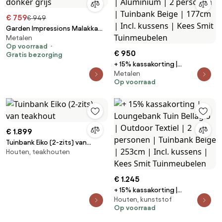
€ 759
€ 949
Garden Impressions Malakka
Metalen
loungebank - donker grijs
Op voorraad
€ 950
Gratis bezorging
+ 15% kassakorting |
Metalen
Loungebank Tuin Bellagio |
Op voorraad
Aluminium | 2 personen |
Tuinbank Beige | 177cm | Incl.
kussens | Kees Smit
Tuinmeubelen
€ 1.899
Tuinbank Eiko (2-zits) van
Houten, teakhouten
teakhout
€ 1.245
+ 15% kassakorting |
Houten, kunststof
Loungebank Tuin Bellagio |
Op voorraad
Outdoor Textiel | 2 personen |
Tuinbank Beige | 253cm | Incl.