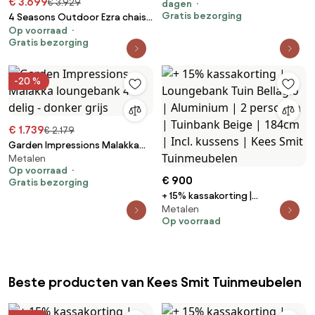
€ 3.699
€ 3.929
dagen
Gratis bezorging
4 Seasons Outdoor Ezra chaise
Op voorraad
loungebank terre met love
Gratis bezorging
island XL Loungebank bruin
weerbestendig
-20 %
€ 1.739
€ 2.179
Garden Impressions Malakka
Metalen
loungebank 4-delig - donker
Op voorraad
grijs
€ 900
Gratis bezorging
+ 15% kassakorting |
Metalen
Loungebank Tuin Bellagio |
Op voorraad
Aluminium | 2 personen |
Tuinbank Beige | 184cm | Incl.
kussens | Kees Smit
Tuinmeubelen
Beste producten van Kees Smit Tuinmeubelen