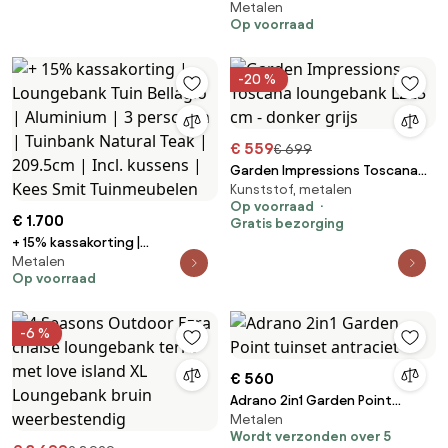
Metalen
Loungebank Tuin Apple Bee |
Op voorraad
Aluminium | 2 personen |
Tuinbank Zwart | 136cm | Incl.
kussens | Kees Smit
-20 %
Tuinmeubelen
€ 559
€ 699
Garden Impressions Toscana
Kunststof, metalen
loungebank L225 cm - donker
Op voorraad
grijs
€ 1.700
Gratis bezorging
+ 15% kassakorting |
Metalen
Loungebank Tuin Bellagio |
Op voorraad
Aluminium | 3 personen |
Tuinbank Natural Teak | 209.5cm
| Incl. kussens | Kees Smit
-6 %
Tuinmeubelen
€ 560
Adrano 2in1 Garden Point
Metalen
tuinset antraciet
Wordt verzonden over 5