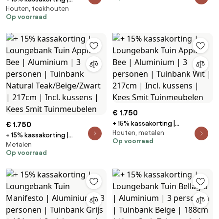
Aluminium | 2 personen |
Houten, teakhouten
Loungebank Tuin ROUGH | Hout |
Op voorraad
Tuinbank Grijs | 165cm | Incl.
2 personen | Tuinbank Old Teak
kussens | Kees Smit
Greywash | 150cm | Incl. kussens
Tuinmeubelen
| Kees Smit Tuinmeubelen
€ 1.750
+ 15% kassakorting |
€ 1.750
Houten, metalen
Loungebank Tuin Apple Bee |
+ 15% kassakorting |
Op voorraad
Aluminium | 3 personen |
Metalen
Loungebank Tuin Apple Bee |
Op voorraad
Tuinbank Wit | 217cm | Incl.
Aluminium | 3 personen |
kussens | Kees Smit
Tuinbank Natural
Tuinmeubelen
Teak/Beige/Zwart | 217cm | Incl.
kussens | Kees Smit
Tuinmeubelen