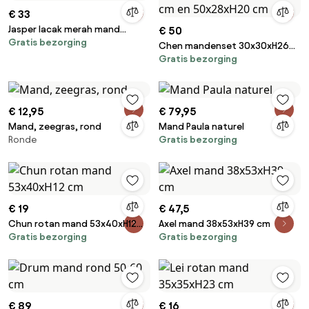
€ 33
Jasper lacak merah mand
€ 50
Gratis bezorging
29x21xH23,5 cm
Chen mandenset 30x30xH26
Gratis bezorging
cm, 43x21xH16 cm en
50x28xH20 cm
€ 12,95
€ 79,95
Mand, zeegras, rond
Mand Paula naturel
Ronde
Gratis bezorging
€ 19
€ 47,5
Chun rotan mand 53x40xH12
Axel mand 38x53xH39 cm
Gratis bezorging
Gratis bezorging
cm
€ 89
€ 16