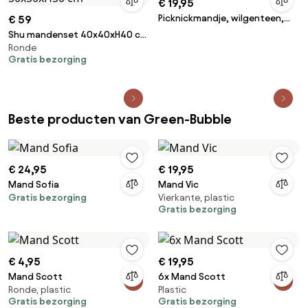
€ 19,95
Picknickmandje, wilgenteen,
€ 59
klein
Shu mandenset 40x40xH40 cm
Ronde
en 50x50xH50 cm
Gratis bezorging
Beste producten van Green-Bubble
€ 24,95
€ 19,95
Mand Sofia
Mand Vic
Gratis bezorging
Vierkante, plastic
Gratis bezorging
€ 4,95
€ 19,95
Mand Scott
6x Mand Scott
Ronde, plastic
Plastic
Gratis bezorging
Gratis bezorging