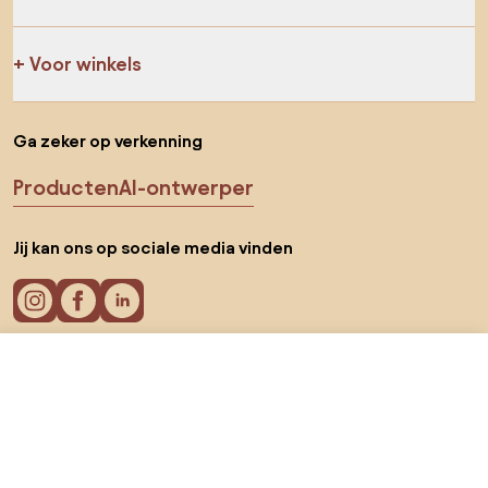
Voor winkels
Ga zeker op verkenning
Producten
AI-ontwerper
Jij kan ons op sociale media vinden
€ 24,95
Ga naar
Cookies
Privacy policy
Gebruiksvoorwaarden
Kies land
© 2026 Biano B.V.