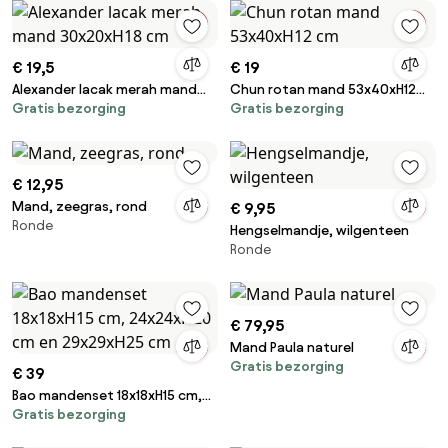
€ 19,5
€ 19
Alexander lacak merah mand
Chun rotan mand 53x40xH12
Gratis bezorging
Gratis bezorging
30x20xH18 cm
cm
€ 12,95
Mand, zeegras, rond
€ 9,95
Ronde
Hengselmandje, wilgenteen
Ronde
€ 79,95
Mand Paula naturel
Gratis bezorging
€ 39
Bao mandenset 18x18xH15 cm,
Gratis bezorging
24x24xH20 cm en 29x29xH25
cm