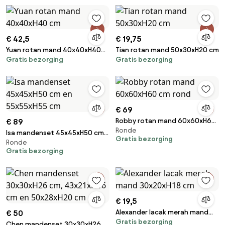
€ 42,5
€ 19,75
Yuan rotan mand 40x40xH40
Tian rotan mand 50x30xH20 cm
Gratis bezorging
Gratis bezorging
cm
€ 69
Robby rotan mand 60x60xH60
€ 89
Ronde
cm rond
Isa mandenset 45x45xH50 cm
Gratis bezorging
Ronde
en 55x55xH55 cm
Gratis bezorging
€ 19,5
Alexander lacak merah mand
€ 50
Gratis bezorging
30x20xH18 cm
Chen mandenset 30x30xH26