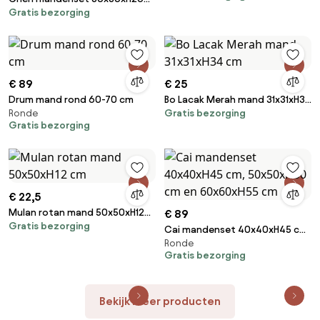
Gratis bezorging
cm, 43x21xH16 cm en
50x28xH20 cm
€ 89
€ 25
Drum mand rond 60-70 cm
Bo Lacak Merah mand 31x31xH34
Ronde
Gratis bezorging
cm
Gratis bezorging
€ 22,5
Mulan rotan mand 50x50xH12
€ 89
Gratis bezorging
cm
Cai mandenset 40x40xH45 cm,
Ronde
50x50xH50 cm en 60x60xH55
Gratis bezorging
cm
Bekijk meer producten