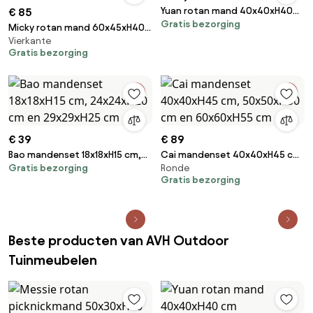
Yuan rotan mand 40x40xH40
€ 85
Gratis bezorging
cm
Micky rotan mand 60x45xH40
Vierkante
cm rechthoekig met
Gratis bezorging
handvatten en wielen
€ 39
€ 89
Bao mandenset 18x18xH15 cm,
Cai mandenset 40x40xH45 cm,
Gratis bezorging
Ronde
24x24xH20 cm en 29x29xH25
50x50xH50 cm en 60x60xH55
Gratis bezorging
cm
cm
Beste producten van AVH Outdoor
Tuinmeubelen