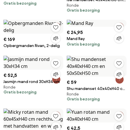
Gratis bezorging
Ronde
en 55x55xH55 cm
Gratis bezorging
€ 24,95
Mand Ray
€ 169
Gratis bezorging
Opbergmanden Rivan, 2-delig
€ 52,5
Jasmijn mand rond 30xH34 cm
€ 59
Ronde
Shu mandenset 40x40xH40 cm
Gratis bezorging
Ronde
en 50x50xH50 cm
Gratis bezorging
€ 42,5