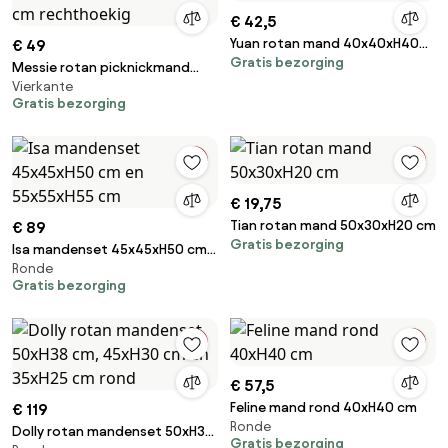
€ 42,5
Yuan rotan mand 40x40xH40
€ 49
Gratis bezorging
cm
Messie rotan picknickmand
Vierkante
50x30xH40 cm rechthoekig
Gratis bezorging
€ 19,75
Tian rotan mand 50x30xH20 cm
€ 89
Gratis bezorging
Isa mandenset 45x45xH50 cm
Ronde
en 55x55xH55 cm
Gratis bezorging
€ 57,5
Feline mand rond 40xH40 cm
€ 119
Ronde
Dolly rotan mandenset 50xH38
Gratis bezorging