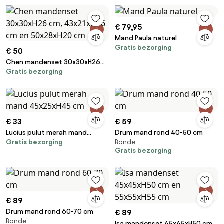
€ 79,95
Mand Paula naturel
Gratis bezorging
€ 50
Chen mandenset 30x30xH26
Gratis bezorging
cm, 43x21xH16 cm en
50x28xH20 cm
€ 33
€ 59
Lucius pulut merah mand
Drum mand rond 40-50 cm
Gratis bezorging
Ronde
45x25xH45 cm
Gratis bezorging
€ 89
Drum mand rond 60-70 cm
€ 89
Ronde
Isa mandenset 45x45xH50 cm