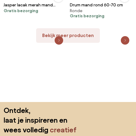
Jasper lacak merah mand
Drum mand rond 60-70 cm
Gratis bezorging
Ronde
29x21xH23,5 cm
Gratis bezorging
Bekijk meer producten
Sla de voettekst over, ga naar het begin van de pagina
Ontdek,
laat je inspireren en
wees volledig
creatief