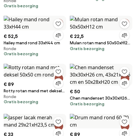
Ronde
cm, 45xH30 cm en 35xH25 cm
Gratis bezorging
rond
€ 52,5
€ 22,5
Hailey mand rond 33xH44 cm
Mulan rotan mand 50x50xH12
Ronde
Gratis bezorging
cm
Gratis bezorging
€ 89
Rotty rotan mand met deksel
€ 50
Ronde
50x50 cm rond
Chen mandenset 30x30xH26
Gratis bezorging
Gratis bezorging
cm, 43x21xH16 cm en
50x28xH20 cm
€ 33
€ 89