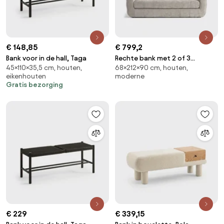
€ 148,85
€ 799,2
Bank voor in de hall, Taga
Rechte bank met 2 of 3
45×110×35,5 cm, houten,
68×212×90 cm, houten,
zitplaatsen in dik fluweel, Pieta
eikenhouten
moderne
Gratis bezorging
€ 229
€ 339,15