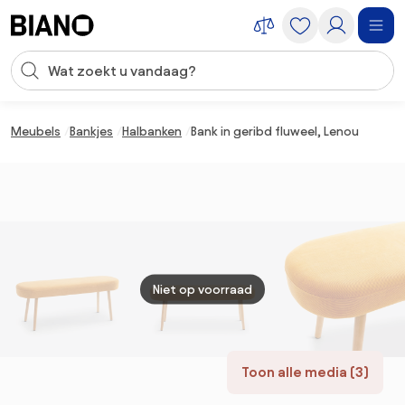
Navigatie overslaan, naar inhoud springen
Zoekopdracht invoeren
Inhoud overslaan, naar voettekst springen
Meubels
Bankjes
Halbanken
Bank in geribd fluweel, Lenou
Niet op voorraad
Toon alle media (3)