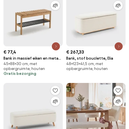
€ 77,4
€ 267,33
Bank in massief eiken en metaal,
Bank, stof bouclette, Elia
45×88×30 cm, met
48×123×41,5 cm, met
Kia
opbergruimte, houten
opbergruimte, houten
Gratis bezorging