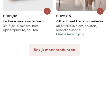
€ 161,85
€ 122,85
Bedbank van bouclé, Jimi
Zitbank met badstofbekleding,
39-71,5×110×42 cm, met
45,5×120×34,5 cm, houten,
Jimi
opbergruimte, houten
Scandinavische
Gratis bezorging
Bekijk meer producten