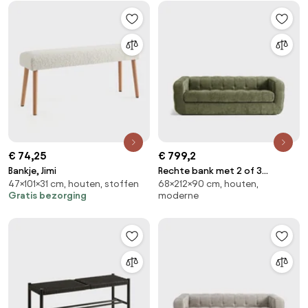
€ 74,25
€ 799,2
Bankje, Jimi
Rechte bank met 2 of 3
47×101×31 cm, houten, stoffen
68×212×90 cm, houten,
zitplaatsen in dik fluweel, Pieta
Gratis bezorging
moderne