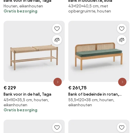
Bank voor in de hall, Taga
Bank in bouclette, Bola
Houten, eikenhouten
43×120×40,5 cm, met
Gratis bezorging
opbergruimte, houten
€ 229
€ 261,75
Bank voor in de hall, Taga
Bank of bedeinde in rotan,
45×110×35,5 cm, houten,
55,5×120×38 cm, houten,
Scillia
eikenhouten
eikenhouten
Gratis bezorging