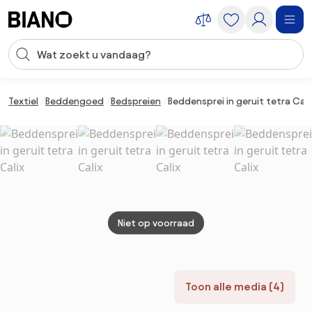
Navigatie overslaan, naar inhoud springen
Zoekopdracht invoeren
Inhoud overslaan, naar voettekst springen
Textiel
Beddengoed
Bedspreien
Beddensprei in geruit tetra Cali
Niet op voorraad
Toon alle media (4)