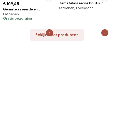
Gematelasseerde boutis in
€ 109,45
Katoenen, 1 persoons
katoen, Scenario
Gematelasseerde en
Katoenen
geborduurde beddensprei, Aéri
Gratis bezorging
Bekijk meer producten