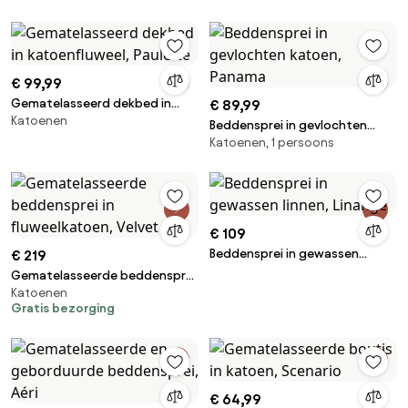
€ 99,99
Gematelasseerd dekbed in
€ 89,99
Katoenen
katoenfluweel, Paulette
Beddensprei in gevlochten
Katoenen, 1 persoons
katoen, Panama
€ 109
Beddensprei in gewassen
€ 219
linnen, Linange
Gematelasseerde beddensprei
Katoenen
in fluweelkatoen, Velvet
Gratis bezorging
€ 64,99