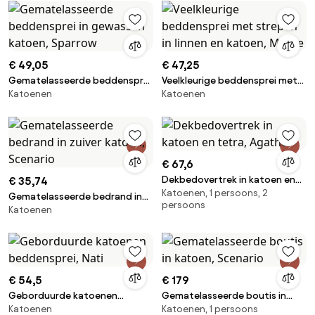
€ 49,05
€ 47,25
Gematelasseerde beddensprei
Veelkleurige beddensprei met
Katoenen
Katoenen
in gewassen katoen, Sparrow
strepen in linnen en katoen,
Maisie
€ 67,6
Dekbedovertrek in katoen en
€ 35,74
Katoenen, 1 persoons, 2
tetra, Agathe
Gematelasseerde bedrand in
persoons
Katoenen
zuiver katoen, Scenario
€ 54,5
€ 179
Geborduurde katoenen
Gematelasseerde boutis in
Katoenen
Katoenen, 1 persoons
beddensprei, Nati
katoen, Scenario