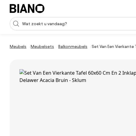
Navigatie overslaan, naar inhoud springen
Zoekopdracht invoeren
Inhoud overslaan, naar voettekst springen
Meubels
Meubelsets
Balkonmeubels
Set Van Een Vierkante 