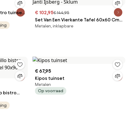
tro tuinset
€ 102,95
€ 144,95
Set Van Een Vierkante Tafel 60x60 Cm
ging
Metalen, inklapbare
En 2 Inklapbare Tuinstoelen Van Staal
Janti Ijsberg - Sklum
€ 67,95
Kipos tuinset
Metalen
Op voorraad
o bistro
afel 90x90
ging