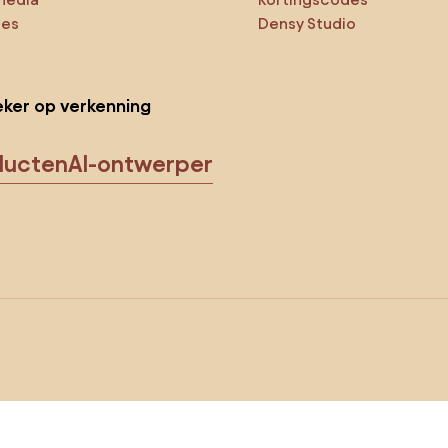
ies
Densy Studio
ker op verkenning
ducten
AI-ontwerper