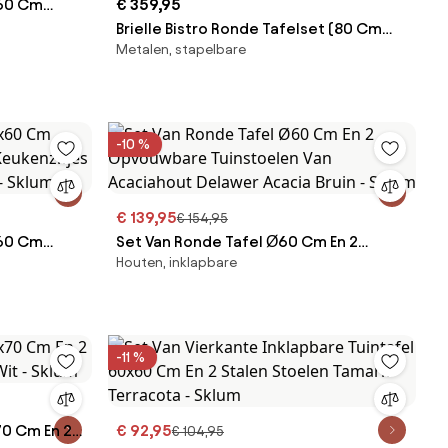
x60 Cm
€ 359,95
eukenzitjes
Brielle Bistro Ronde Tafelset (80 Cm
Metalen, stapelbare
lum
Diameter) En Twee Stapelbare
Aluminium Tuinstoelen Ken Blauw -
Gardenia Wit - Sklum
-10 %
€ 139,95
€ 154,95
x60 Cm
Set Van Ronde Tafel Ø60 Cm En 2
Houten, inklapbare
eukenzitjes
Opvouwbare Tuinstoelen Van
 - Sklum
Acaciahout Delawer Acacia Bruin -
Sklum
-11 %
70 Cm En 2
€ 92,95
€ 104,95