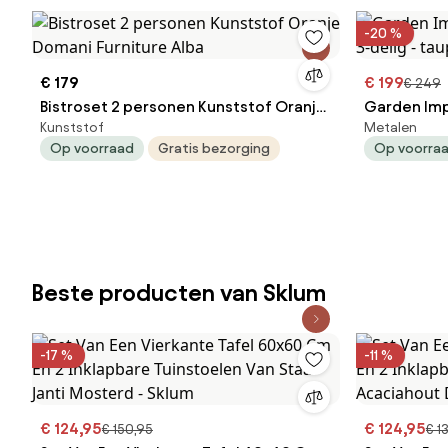
-20 %
€ 179
€ 199
€ 249
Bistroset 2 personen Kunststof Oranje
Garden Imp
Kunststof
Metalen
Domani Furniture Alba
3-delig - t
Op voorraad
Gratis bezorging
Op voorra
Beste producten van Sklum
-17 %
-11 %
€ 124,95
€ 124,95
€ 150,95
€ 1