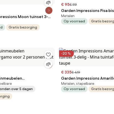
€ 95
€ 119
Garden Impressions Pisa bis
Metalen
ressions Moon tuinset 3-
3-delig - donker grijs
Op voorraad
Gratis bezor
 grijs - rimini tuintafel
ad
Gratis bezorging
-20 %
€ 335
€ 419
uinmeubelen
Garden Impressions Amarill
pelbare
Metalen, stapelbare
rgamo voor 2 personen
tuinset 3-delig - Mina tuint
onden over 5 dagen
Op voorraad
Gratis bezor
tafel
taupe
orging