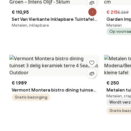
€ 110,95
€ 215
€ 269
Set Van Vierkante Inklapbare Tuintafel
Garden Imp
Metalen, inklapbare
Metalen
60x60 Cm En 2 Stalen Stoelen Tamarit
delig donker
Op voorra
Groen – Intens Olijf - Sklum
80x80 cm
€ 1.989
€ 250
Vermont Montera bistro dining tuinset
Metalen t
Metalen, sta
3 delig keramiek terre 4 Seasons
Modena/Be
Gratis bezorging
Wordt verz
Outdoor
met kleine 
Gratis bez