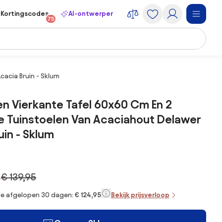
Kortingscodes
AI-ontwerper
75
cacia Bruin - Sklum
en Vierkante Tafel 60x60 Cm En 2
e Tuinstoelen Van Acaciahout Delawer
uin - Sklum
5
€ 139,95
 de afgelopen 30 dagen:
€ 124,95
Bekijk prijsverloop