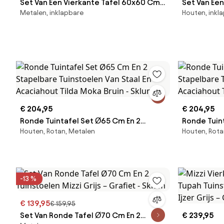
Set Van Een Vierkante Tafel 60x60 Cm
Set Van Ee
Metalen, inklapbare
Houten, inkl
En 2 Inklapbare Tuinstoelen Van Staal
En 2 Inklap
Janti Mosterd - Sklum
Acaciahout
Sklum
€ 204,95
€ 204,95
Ronde Tuintafel Set Ø65 Cm En 2
Ronde Tuin
Houten, Rotan, Metalen
Houten, Rota
Stapelbare Tuinstoelen Van Staal En
Stapelbare 
Acaciahout Tilda Moka Bruin - Sklum
Acaciahout
-13 %
€ 139,95
€ 159,95
Set Van Ronde Tafel Ø70 Cm En 2
€ 239,95