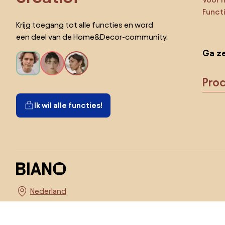
Funct
Krijg toegang tot alle functies en word
een deel van de Home&Decor-community.
Ga ze
Pro
Ik wil alle functies!
Kies land