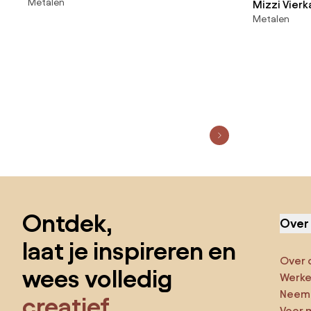
Metalen
Tuinstoelen Mizzi Grijs – Grafiet -
Mizzi Vier
Metalen
Sklum
Tupah Tuin
En Ijzer Gri
Sla de voettekst over, ga naar het begin van de pagina
Ontdek,
Over
laat je inspireren en
Over 
wees volledig
Werken
Neem 
creatief
Voor 