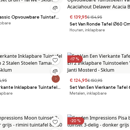
assic Opvouwbare Tuintafel
€ 139,95
€ 154,95
apbare
nset Bruin - Tarwe - Sklum
Set Van Ronde Tafel Ø60 Cm
Houten, inklapbare
Opvouwbare Tuinstoelen V
Acaciahout Delawer Acacia 
Sklum
-17 %
€ 124,95
4,95
€ 150,95
rkante Inklapbare Tuintafel
Set Van Een Vierkante Tafe
lapbare
Metalen, inklapbare
n 2 Stalen Stoelen Tamarit
En 2 Inklapbare Tuinstoelen 
- Sklum
Janti Mosterd - Sklum
-20 %