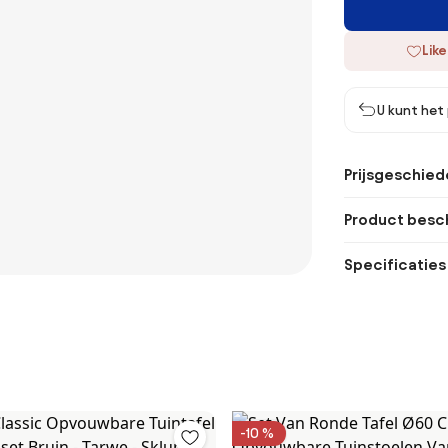
Like
U kunt het
Prijsgeschied
Product besch
Specificaties
-10 %