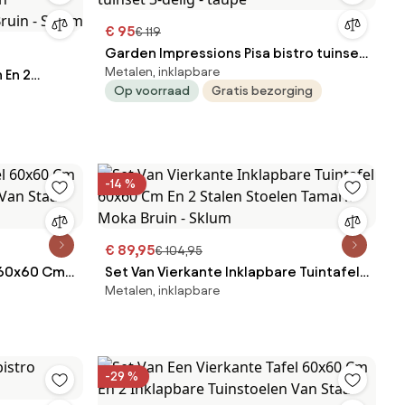
€ 95
€ 119
Garden Impressions Pisa bistro tuinset
Metalen, inklapbare
 En 2
3-delig - taupe
Op voorraad
Gratis bezorging
an
Bruin -
-14 %
€ 89,95
€ 104,95
l 60x60 Cm
Set Van Vierkante Inklapbare Tuintafel
Metalen, inklapbare
Van Staal
60x60 Cm En 2 Stalen Stoelen Tamarit
Moka Bruin - Sklum
-29 %