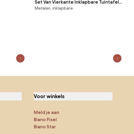
Wit - Sklum
Set Van Vierkante Inklapbare Tuintafel
Metalen, inklapbare
60x60 Cm En 2 Stalen Stoelen Tamarit
Terracota - Sklum
Voor winkels
Meld je aan
Biano Pixel
Biano Star