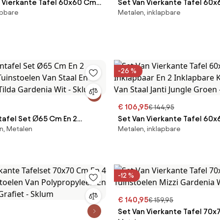
n Vierkante Tafel 60x60 Cm
Set Van Vierkante Tafel 60
apbare
Metalen, inklapbare
bare Tuinstoelen Van
Inklapbaar En 2 Inklapbare K
 Delawer Acacia Bruin -
Van Staal Janti Mosterd - Sk
-26 %
€ 106,95
€ 144,95
tafel Set Ø65 Cm En 2
Set Van Vierkante Tafel 60
n, Metalen
Metalen, inklapbare
Tuinstoelen Van Staal En
Inklapbaar En 2 Inklapbare K
 Tilda Gardenia Wit - Sklum
Van Staal Janti Jungle Groen
-12 %
€ 140,95
€ 159,95
Set Van Vierkante Tafel 70x