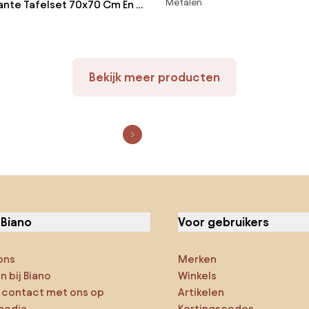
Metalen
kante Tafelset 70x70 Cm En 4
Tuinstoelen Mizzi Gardenia 
stoelen Van Polypropyleen
js – Grafiet - Sklum
Bekijk meer producten
 Biano
Voor gebruikers
ons
Merken
 bij Biano
Winkels
contact met ons op
Artikelen
media
Kortingscodes