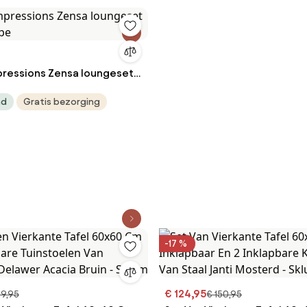
ressions Zensa loungeset
aupe
ad
Gratis bezorging
-17 %
€ 124,95
39,95
€ 150,95