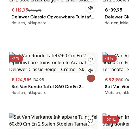
€ 112,95
€ 139,95
€ 119,95
Delawer Classic Opvouwbare Tuintafel
Delawer Cl
Houten, inklapbare
Houten, inkl
En 2 Stoelenset Beige – Crème - Sklum
En 2 Stoele
-7 %
-11 %
€ 124,95
€ 92,95
€ 134,95
€ 10
Set Van Ronde Tafel Ø60 Cm En 2
Set Van Vie
Houten, inklapbare
Metalen, ink
Opvouwbare Tuinstoelen In
60x60 Cm E
Acaciahout Delawer Classic Beige –
Terracota 
Crème - Sklum
-20 %