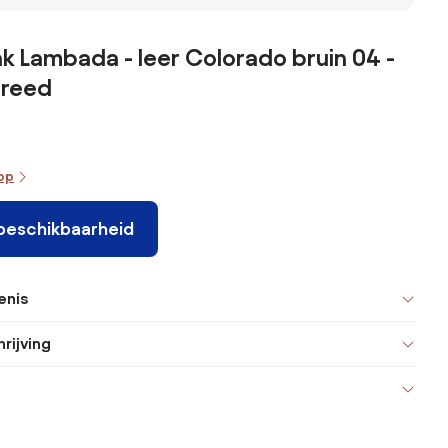
amille
Loméo
gemêleerd
polyester,
TOMI
nk Lambada - leer Colorado bruin 04 -
breed
oop
 beschikbaarheid
enis
rijving