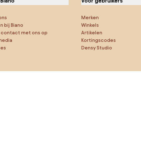
 Biano
Voor gebruikers
ons
Merken
 bij Biano
Winkels
contact met ons op
Artikelen
media
Kortingscodes
ies
Densy Studio
ker op verkenning
ducten
AI-ontwerper