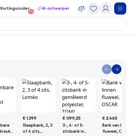
Kortingscodes
AI-ontwerper
74
€ 1.399
€ 1.199,25
€ 2.465
bare
Slaapbank, 2, 3
3-, 4- of 5-
Bank van linnen
kreukt
of 4 zits,
zitsbank in
fluweel, OSCAR