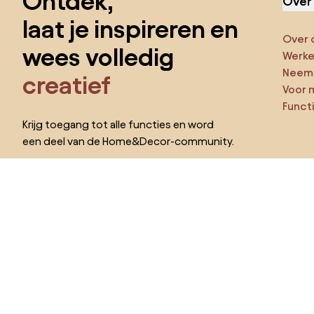
Ontdek,
Over
laat je inspireren en
Over 
wees volledig
Werken
Neem 
creatief
Voor 
Funct
Krijg toegang tot alle functies en word
een deel van de Home&Decor-community.
Ga ze
Pro
Ik wil alle functies!