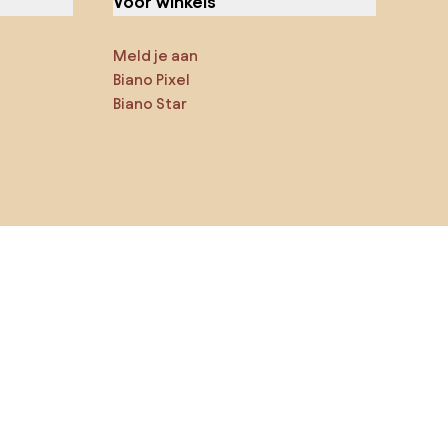
Voor winkels
Meld je aan
Biano Pixel
Biano Star
Jij kan ons op sociale media
vinden