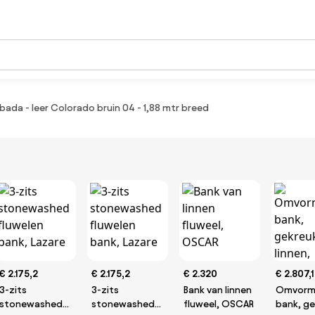
bada - leer Colorado bruin 04 - 1,88 mtr breed
€ 2.175,2
€ 2.175,2
€ 2.320
€ 2.807,1
3-zits
3-zits
Bank van linnen
Omvorm
stonewashed
stonewashed
fluweel, OSCAR
bank, ge