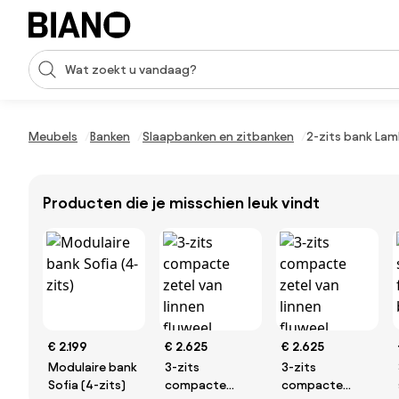
Navigatie overslaan, naar inhoud springen
Zoekopdracht invoeren
Inhoud overslaan, naar voettekst springen
Meubels
Banken
Slaapbanken en zitbanken
2-zits bank Lam
Producten die je misschien leuk vindt
€ 2.199
€ 2.625
€ 2.625
Modulaire bank
3-zits
3-zits
Sofia (4-zits)
compacte
compacte