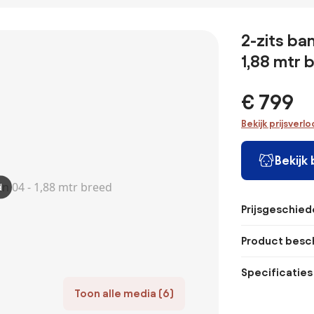
fluwelen bank,
fluwelen bank,
linnen, C
Lazare
Lazare
2-zits ba
1,88 mtr 
€ 799
Bekijk prijsverl
Bekijk
d
Prijsgeschied
Product besch
Specificaties
Toon alle media (6)