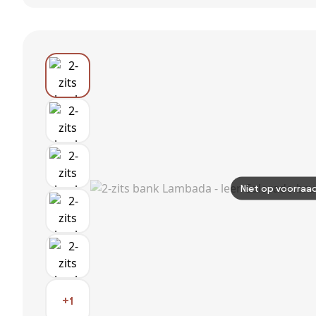
zetel van linnen
zetel van linnen
fluweel, LAZARE
fluweel, LAZARE
Niet op voorraa
+1