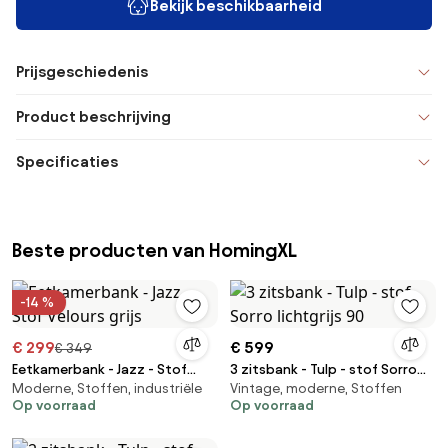
Bekijk beschikbaarheid
Prijsgeschiedenis
Product beschrijving
Specificaties
Beste producten van HomingXL
-14 %
€ 299
€ 599
€ 349
Eetkamerbank - Jazz - Stof
3 zitsbank - Tulp - stof Sorro
Moderne, Stoffen, industriële
Vintage, moderne, Stoffen
Velours grijs
lichtgrijs 90
Op voorraad
Op voorraad