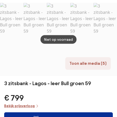
83 kg
Hout
Niet op voorraad
Toon alle media (5)
3 zitsbank - Lagos - leer Bull groen 59
€ 799
Bekijk prijsverloop