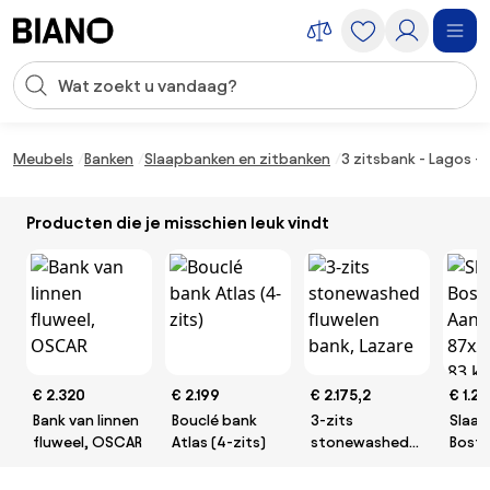
Navigatie overslaan, naar inhoud springen
Zoekopdracht invoeren
Inhoud overslaan, naar voettekst springen
Meubels
Banken
Slaapbanken en zitbanken
3 zitsbank - Lagos - l
Producten die je misschien leuk vindt
€ 2.320
€ 2.199
€ 2.175,2
€ 1.2
Bank van linnen
Bouclé bank
3-zits
Slaa
fluweel, OSCAR
Atlas (4-zits)
stonewashed
Bosto
fluwelen bank,
Aanw
Lazare
87x2