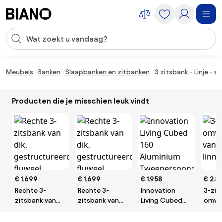
Navigatie overslaan, naar inhoud springen
Zoekopdracht invoeren
Inhoud overslaan, naar voettekst springen
Meubels
Banken
Slaapbanken en zitbanken
3 zitsbank - Linje - 
Producten die je misschien leuk vindt
€ 1.699
€ 1.699
€ 1.958
€ 2.81
Rechte 3-
Rechte 3-
Innovation
3-zit
zitsbank van
zitsbank van
Living Cubed
omvo
dik,
dik,
160 Aluminium
van k
gestructureerd
gestructureerd
Tweepersoons
linne