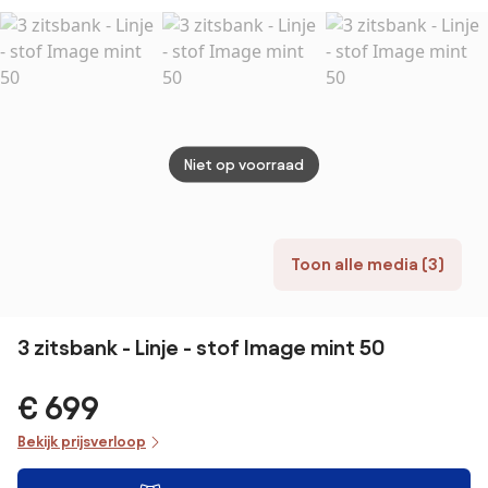
fluweel, MALO
fluweel, MALO
Slaapbank 160
Niet op voorraad
Toon alle media (3)
3 zitsbank - Linje - stof Image mint 50
€ 699
Bekijk prijsverloop