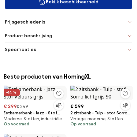
Bekijk beschikbaarheid
Prijsgeschiedenis
Product beschrijving
Specificaties
Beste producten van HomingXL
-14 %
€ 299
€ 599
€ 349
Eetkamerbank - Jazz - Stof
2 zitsbank - Tulp - stof Sorro
Moderne, Stoffen, industriële
Vintage, moderne, Stoffen
Velours grijs
lichtgrijs 90
Op voorraad
Op voorraad