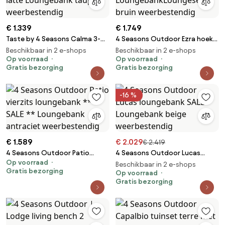
€ 1.339
€ 1.749
Taste by 4 Seasons Calma 3-
4 Seasons Outdoor Ezra hoek
zits loungebank latte
love island terre
Beschikbaar in 2 e-shops
Beschikbaar in 2 e-shops
Loungebank taupe
Op voorraad
LoungebankLoungeset bruin
Op voorraad
Gratis bezorging
Gratis bezorging
weerbestendig
weerbestendig
-16 %
€ 1.589
€ 2.029
€ 2.419
4 Seasons Outdoor Patio
4 Seasons Outdoor Lucas
Op voorraad
vierzits loungebank ** SALE **
loungebank SALE Loungebank
Beschikbaar in 2 e-shops
Gratis bezorging
Loungebank antraciet
beige weerbestendig
Op voorraad
Gratis bezorging
weerbestendig