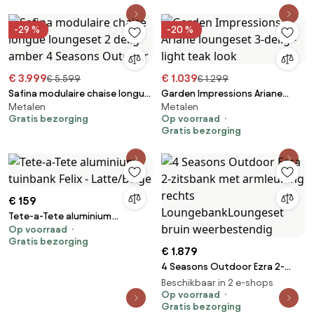
weerbestendig
-29 %
-20 %
€ 3.999
€ 1.039
€ 5.599
€ 1.299
Safina modulaire chaise longue
Garden Impressions Ariane
Metalen
Metalen
loungeset 2 delig amber 4
loungeset 3-delig - light teak
Gratis bezorging
Op voorraad
Seasons Outdoor
look
Gratis bezorging
€ 159
Tete-a-Tete aluminium
Op voorraad
tuinbank Felix - Latte/Beige
Gratis bezorging
€ 1.879
4 Seasons Outdoor Ezra 2-
zitsbank met armleuning
Beschikbaar in 2 e-shops
rechts LoungebankLoungeset
Op voorraad
Gratis bezorging
bruin weerbestendig