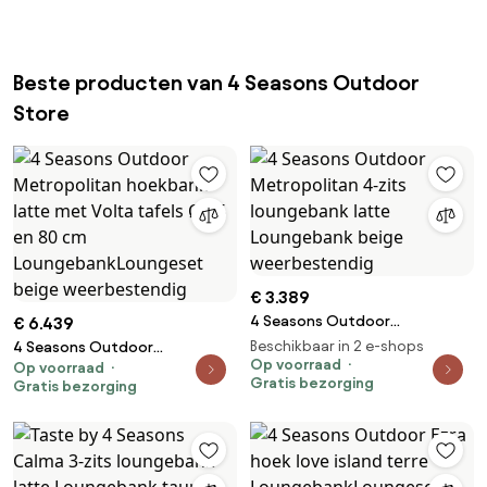
Beste producten van 4 Seasons Outdoor
Store
€ 3.389
4 Seasons Outdoor
€ 6.439
Metropolitan 4-zits
Beschikbaar in 2 e-shops
4 Seasons Outdoor
loungebank latte Loungebank
Op voorraad
Op voorraad
Metropolitan hoekbank latte
Gratis bezorging
Gratis bezorging
beige weerbestendig
met Volta tafels Ø 45 en 80 cm
LoungebankLoungeset beige
weerbestendig