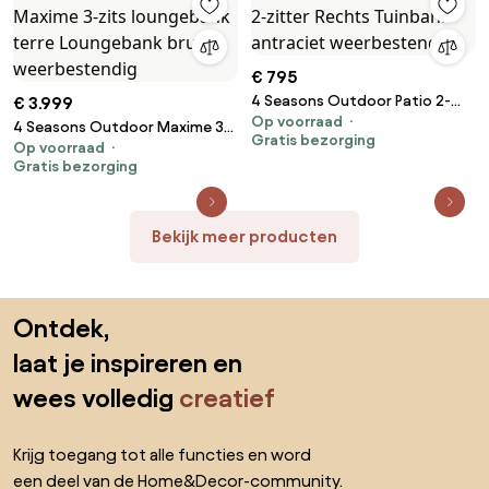
€ 795
4 Seasons Outdoor Patio 2-
€ 3.999
Op voorraad
zitter Rechts Tuinbank
4 Seasons Outdoor Maxime 3-
Gratis bezorging
antraciet weerbestendig
Op voorraad
zits loungebank terre
Gratis bezorging
Loungebank bruin
weerbestendig
Bekijk meer producten
Sla de voettekst over, ga naar het begin van de pagina
Ontdek,
laat je inspireren en
wees volledig
creatief
Krijg toegang tot alle functies en word
een deel van de Home&Decor-community.