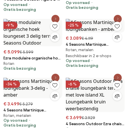
Op voorraad
Op voorraad
zitsbank links SALE antraciet
Gratis bezorging
Gratis bezorging
weerbestendig
-9 %
-25 %
€ 3.089
€ 4.119
4 Seasons Martinique
Rotan, metalen
loungebanken - amber
€ 5.099
€ 5.599
Beschikbaar in 2 e-shops
Ezra modulaire organische hoek
Op voorraad
Rotan
loungeset 3 delig terre 4
Gratis bezorging
Gratis bezorging
Seasons Outdoor
-34 %
-6 %
€ 3.499
€ 5.279
4 Seasons Martinique
Rotan, metalen
loungebank 3-delig - amber
€ 3.699
€ 3.929
Op voorraad
4 Seasons Outdoor Ezra chaise
Gratis bezorging