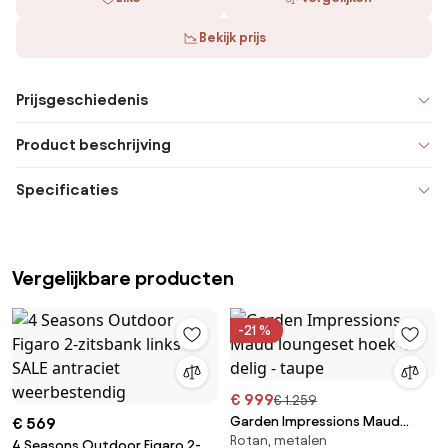
Bekijk prijs
Prijsgeschiedenis
Product beschrijving
Specificaties
Vergelijkbare producten
-21 %
€ 999
€ 1.259
Garden Impressions Maud
€ 569
Rotan, metalen
loungeset hoek 4-delig - taupe
4 Seasons Outdoor Figaro 2-