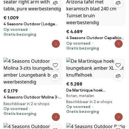
€ 1.009
4 Seasons Outdoor | Lodge
Op voorraad
living bench 2 seater right arm
€ 4.689
Gratis bezorging
with end table, pure
4 Seasons Outdoor Capalbio
weerbestendig
Op voorraad
tuinset terre met Arizona tafel
Gratis bezorging
met keramisch blad 240 cm
Tuinset bruin weerbestendig
€ 5.288
De Martinique hoek
€ 2.179
Rotan, metalen
loungebank amber XL met
4 Seasons Outdoor Molina 3-
knuffelhoek
Beschikbaar in 2 e-shops
zits loungebank amber
Beschikbaar in 2 e-shops
Op voorraad
Loungebank beige
Op voorraad
Gratis bezorging
Gratis bezorging
weerbestendig