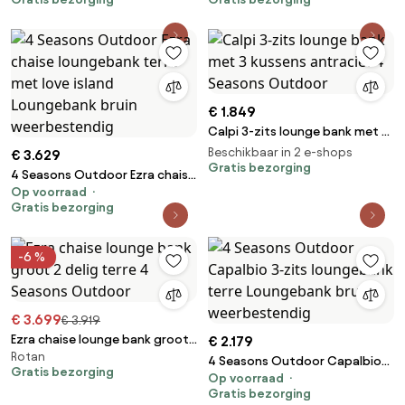
€ 1.849
Calpi 3-zits lounge bank met 3
kussens antraciet 4 Seasons
Beschikbaar in 2 e-shops
€ 3.629
Outdoor
Gratis bezorging
4 Seasons Outdoor Ezra chaise
Op voorraad
loungebank terre met love
Gratis bezorging
island Loungebank bruin
weerbestendig
-6 %
€ 3.699
€ 3.919
Ezra chaise lounge bank groot
€ 2.179
Rotan
2 delig terre 4 Seasons
4 Seasons Outdoor Capalbio
Gratis bezorging
Outdoor
Op voorraad
3-zits loungebank terre
Gratis bezorging
Loungebank bruin