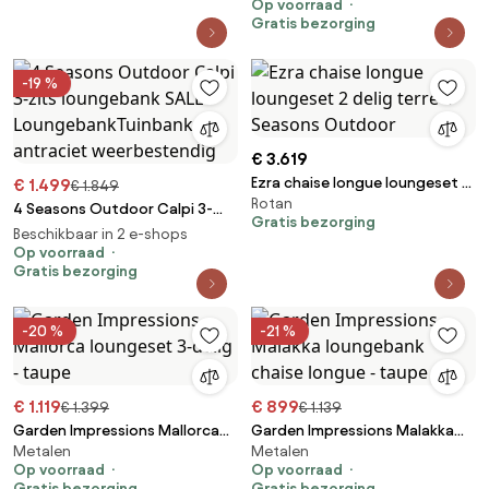
Op voorraad
loungebank terre met love
Gratis bezorging
island XL Loungebank bruin
weerbestendig
-19 %
€ 3.619
Ezra chaise longue loungeset 2
€ 1.499
€ 1.849
Rotan
delig terre 4 Seasons Outdoor
4 Seasons Outdoor Calpi 3-
Gratis bezorging
zits loungebank SALE
Beschikbaar in 2 e-shops
LoungebankTuinbank antraciet
Op voorraad
Gratis bezorging
weerbestendig
-20 %
-21 %
€ 1.119
€ 899
€ 1.399
€ 1.139
Garden Impressions Mallorca
Garden Impressions Malakka
Metalen
Metalen
loungeset 3-delig - taupe
loungebank chaise longue -
Op voorraad
Op voorraad
taupe
Gratis bezorging
Gratis bezorging