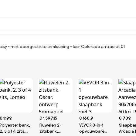
Daisy - met doorgestikte armleuning - leer Colorado antraciet 01
€ 1.199
€ 1.597,15
€ 160,9
€ 709
Polyester bank,
Fluwelen 2-
VEVOR 3-in-1
Slaapba
2, 3 of 4 zits,
zitsbank,
opvouwbare
Arcadia 