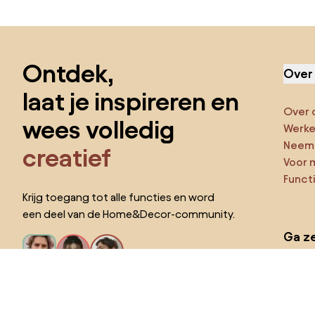
Sla de voettekst over, ga naar het begin van de pagina
Ontdek,
Over
laat je inspireren en
Over 
wees volledig
Werken
Neem 
creatief
Voor 
Funct
Krijg toegang tot alle functies en word
een deel van de Home&Decor-community.
Ga ze
Pro
Ik wil alle functies!