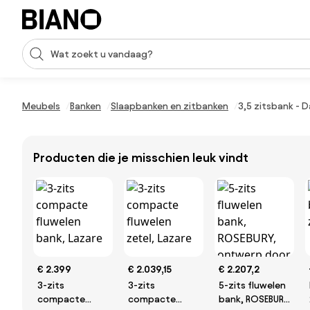
Navigatie overslaan, naar inhoud springen
Zoekopdracht invoeren
Inhoud overslaan, naar voettekst springen
Meubels
Banken
Slaapbanken en zitbanken
3,5 zitsbank - 
Producten die je misschien leuk vindt
€ 2.399
€ 2.039,15
€ 2.207,2
3-zits
3-zits
5-zits fluwelen
compacte
compacte
bank, ROSEBURY,