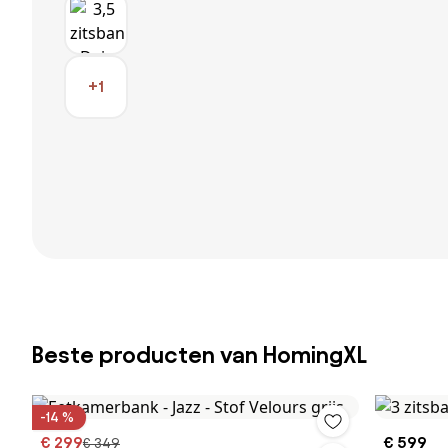
+1
Beste producten van HomingXL
-14 %
€ 299
€ 599
€ 349