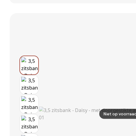
fluwelen bank,
fluwelen zetel,
ontwerp door
Lazare
Lazare
Emmanuel
Gallina
Niet op voorraa