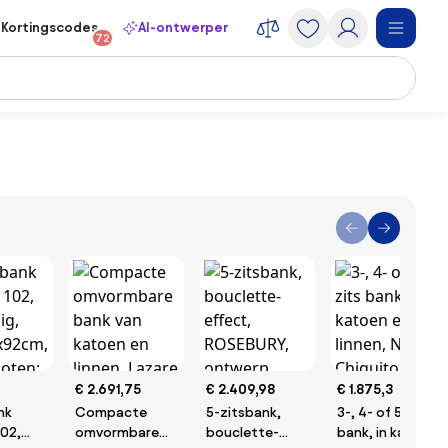
Kortingscodes
AI-ontwerper
72
€ 2.691,75
€ 2.409,98
€ 1.875,3
nk
Compacte
5-zitsbank,
3-, 4- of 5-zits
102,
omvormbare
bouclette-
bank, in katoen