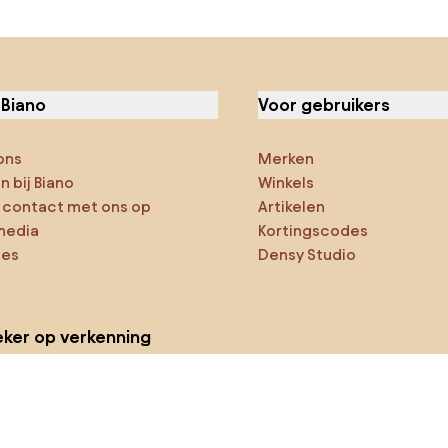
 Biano
Voor gebruikers
ons
Merken
 bij Biano
Winkels
contact met ons op
Artikelen
media
Kortingscodes
ies
Densy Studio
ker op verkenning
ducten
AI-ontwerper