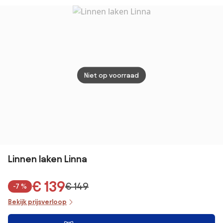
Saria
Niet op voorraad
Linnen laken Linna
€ 139
€ 149
-7 %
Bekijk prijsverloop