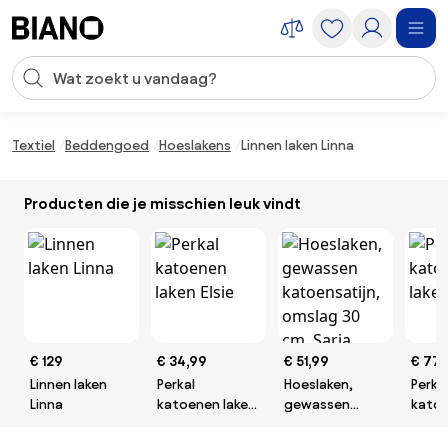
Navigatie overslaan, naar inhoud springen
Zoekopdracht invoeren
Inhoud overslaan, naar voettekst springen
Textiel
Beddengoed
Hoeslakens
Linnen laken Linna
Producten die je misschien leuk vindt
€ 129
€ 34,99
€ 51,99
€ 77,
Linnen laken
Perkal
Hoeslaken,
Perka
Linna
katoenen laken
gewassen
katoe
Elsie
katoensatijn,
Elsie
omslag 30 cm,