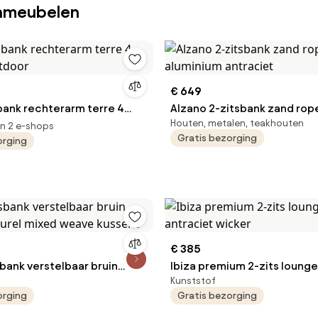
inmeubelen
€ 649
bank rechterarm terre 4
Alzano 2-zitsbank zand rop
Houten, metalen, teakhouten
utdoor
antraciet
in 2 e-shops
Gratis bezorging
orging
€ 385
sbank verstelbaar bruin
Ibiza premium 2-zits loung
Kunststof
aturel mixed weave kussens
antraciet wicker
orging
Gratis bezorging