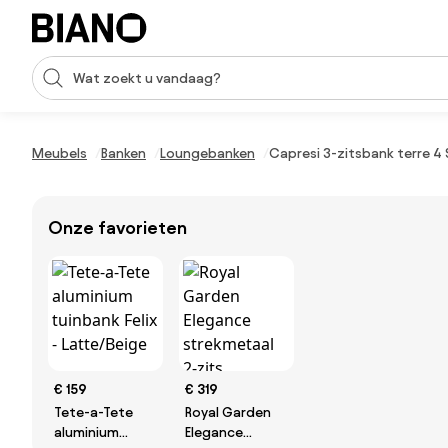
Navigatie overslaan, naar inhoud springen
Zoekopdracht invoeren
Inhoud overslaan, naar voettekst springen
Meubels
Banken
Loungebanken
Capresi 3-zitsbank terre 
Onze favorieten
€ 159
€ 319
Tete-a-Tete
Royal Garden
aluminium
Elegance