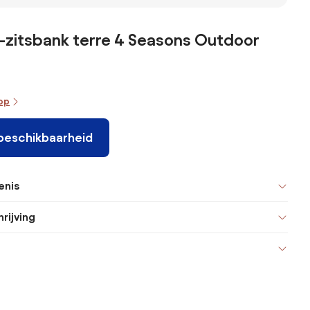
-zitsbank terre 4 Seasons Outdoor
oop
 beschikbaarheid
enis
rijving