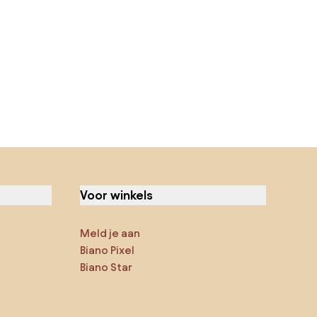
Voor winkels
Meld je aan
Biano Pixel
Biano Star