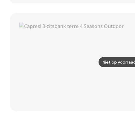
tuinbank Felix -
strekmetaal 2-
Latte/Beige
zits tuinbank -
Antraciet
Niet op voorraa