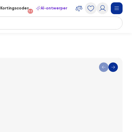
Kortingscodes
AI-ontwerper
53