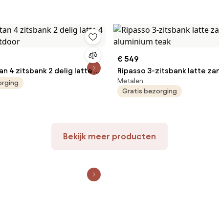
€ 549
n 4 zitsbank 2 delig latte 4
Ripasso 3-zitsbank latte za
Metalen
utdoor
aluminium teak
orging
Gratis bezorging
Bekijk meer producten