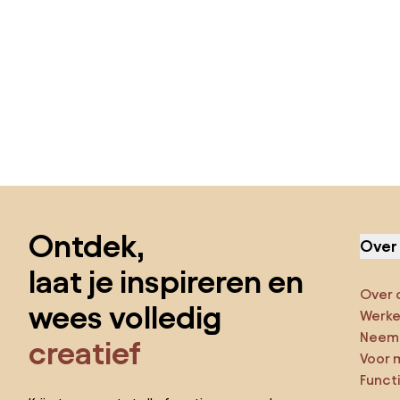
Sla de voettekst over, ga naar het begin van de pagina
Ontdek,
Over
laat je inspireren en
Over 
wees volledig
Werken
Neem 
creatief
Voor 
Funct