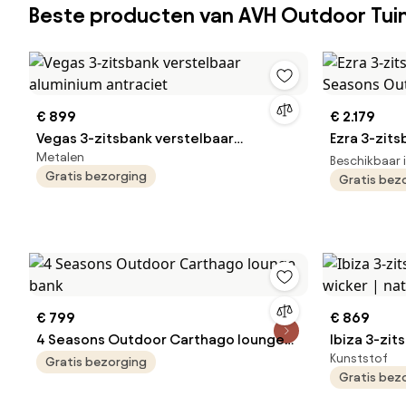
Beste producten van AVH Outdoor Tu
€ 899
€ 2.179
Vegas 3-zitsbank verstelbaar
Ezra 3-zits
Metalen
aluminium antraciet
Seasons O
Beschikbaar 
Gratis bezorging
Gratis bez
€ 799
€ 869
4 Seasons Outdoor Carthago lounge
Ibiza 3-zit
Kunststof
bank
wicker | n
Gratis bezorging
Gratis bez