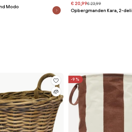
€ 20,99
€ 23,99
nd Modo
Opbergmanden Kara, 2-del
-9 %