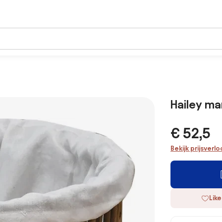
Hailey m
€ 52,5
Bekijk prijsverl
Like