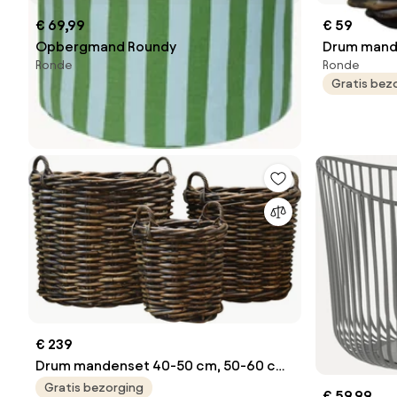
€ 69,99
€ 59
Opbergmand Roundy
Ronde
Ronde
Gratis bez
€ 239
Drum mandenset 40-50 cm, 50-60 cm
en 60-70 cm
Gratis bezorging
€ 59,99