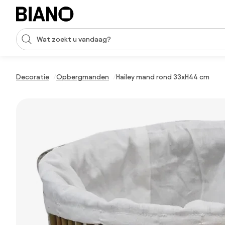
Navigatie overslaan, naar inhoud springen
Zoekopdracht invoeren
Inhoud overslaan, naar voettekst springen
Decoratie
Opbergmanden
Hailey mand rond 33xH44 cm