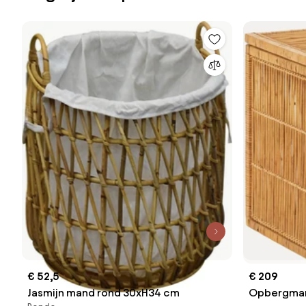
€ 52,5
€ 209
Jasmijn mand rond 30xH34 cm
Opbergmand