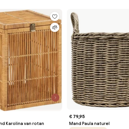
€ 79,95
 Karolina van rotan
Mand Paula naturel