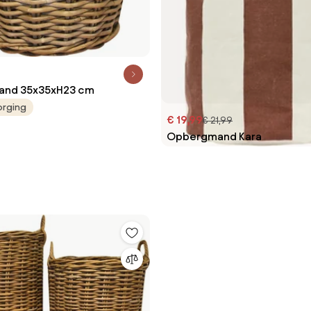
mand 35x35xH23 cm
orging
€ 19,99
€ 21,99
Opbergmand Kara