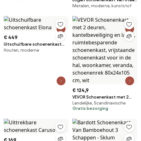
Metalen, moderne, kunststof
Grijs – Grafiet & 3 Deuren -
Sklum
€ 449
Uitschuifbare schoenenkast
Houten, moderne
Elona
€ 124,9
VEVOR Schoenenkast met 2
Landelijke, Scandinavische
deuren, kantelbeveiliging en
Gratis bezorging
lades, ruimtebesparende
schoenenkast, vrijstaande
schoenenkast voor in de hal,
woonkamer, veranda,
schoenenrek 80x24x105 cm,
€ 169