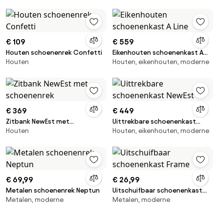
€ 109
€ 559
Houten schoenenrek Confetti
Eikenhouten schoenenkast A
Houten
Houten, eikenhouten, moderne
Line
€ 369
€ 449
Zitbank NewEst met
Uittrekbare schoenenkast
Houten
Houten, eikenhouten, moderne
schoenenrek
NewEst
€ 69,99
€ 26,99
Metalen schoenenrek Neptun
Uitschuifbaar schoenenkast
Metalen, moderne
Metalen, moderne
Frame