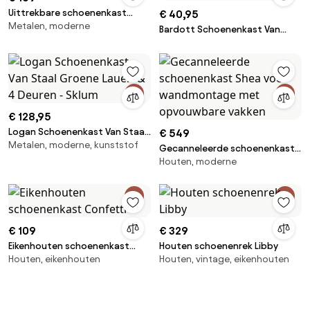
wit
Uittrekbare schoenenkast
€ 40,95
Metalen, moderne
Caruso
Bardott Schoenenkast Van
Bamboehout 3 Schappen -
Sklum
€ 128,95
Logan Schoenenkast Van Staal
€ 549
Metalen, moderne, kunststof
Groene Lauerl & 4 Deuren -
Gecanneleerde schoenenkast
Sklum
Houten, moderne
Shea voor wandmontage met
opvouwbare vakken
€ 109
€ 329
Eikenhouten schoenenkast
Houten schoenenrek Libby
Houten, eikenhouten
Houten, vintage, eikenhouten
Confetti