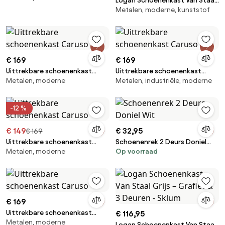
Logan Schoenenkast Van Staal
Metalen, moderne, kunststof
Grijs – Grafiet & 4 Deuren -
Sklum
€ 169
€ 169
Uittrekbare schoenenkast
Uittrekbare schoenenkast
Metalen, moderne
Metalen, industriële, moderne
Caruso
Caruso
-12 %
€ 149
€ 32,95
€ 169
Uittrekbare schoenenkast
Schoenenrek 2 Deurs Doniel
Metalen, moderne
Op voorraad
Caruso
Wit
€ 169
Uittrekbare schoenenkast
€ 116,95
Metalen, moderne
Caruso
Logan Schoenenkast Van Staal