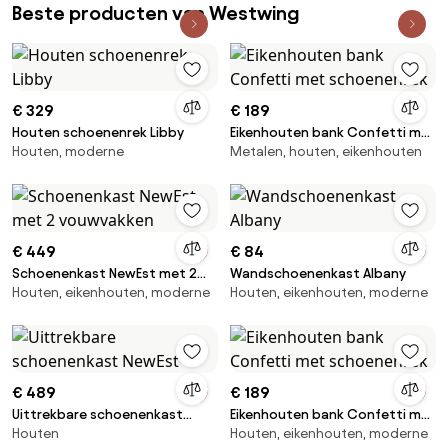
Beste producten van Westwing
€ 329
€ 189
Houten schoenenrek Libby
Eikenhouten bank Confetti met
Houten, moderne
Metalen, houten, eikenhouten
schoenenrek
€ 449
€ 84
Schoenenkast NewEst met 2
Wandschoenenkast Albany
Houten, eikenhouten, moderne
Houten, eikenhouten, moderne
vouwvakken
€ 489
€ 189
Uittrekbare schoenenkast
Eikenhouten bank Confetti met
Houten
Houten, eikenhouten, moderne
NewEst
schoenenrek