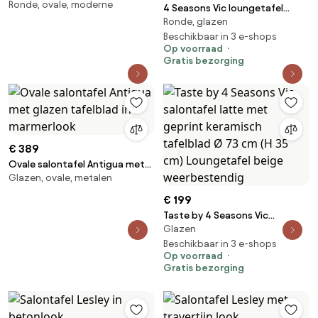
Ronde, ovale, moderne
Rona
4 Seasons Vic loungetafel
Ronde, glazen
Ø73xH35 cm latte - ceramic
print
Beschikbaar in 3 e-shops
Op voorraad
Gratis bezorging
€ 389
Ovale salontafel Antigua met
Glazen, ovale, metalen
glazen tafelblad in marmerlook
€ 199
Taste by 4 Seasons Vic
Glazen
salontafel latte met geprint
keramisch tafelblad Ø 73 cm (H
Beschikbaar in 3 e-shops
Op voorraad
35 cm) Loungetafel beige
Gratis bezorging
weerbestendig