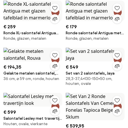
€ 259
€ 179
Ronde XL-salontafel Antigua
Ronde salontafel Antigua met
Ronde, glazen, metalen
Ronde, glazen, metalen
met glazen tafelblad in
glazen tafelblad in marmerlook
marmerlook
€ 194,35
€ 549
Gelakte metalen salontafel,
Set van 2 salontafels, Jaya
36 cm, ⌀ 59 cm, ronde, houten
28,3-37,4×130-150×50 cm,
Rouva
houten, ovale
€ 599
Salontafel Lesley met travertijn
Houten, ovale, vierkante
look
€ 539,95