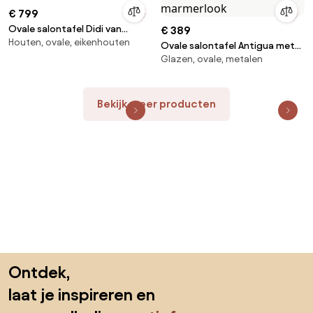
€ 799
Ovale salontafel Didi van
€ 389
Houten, ovale, eikenhouten
eikenhout
Ovale salontafel Antigua met
Glazen, ovale, metalen
glazen tafelblad in marmerlook
Bekijk meer producten
Sla de voettekst over, ga naar het begin van de pagina
Ontdek,
laat je inspireren en