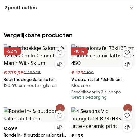
Specificaties
Vergelijkbare producten
-22 %
-10 %
€ 379,95
€ 179
€ 489,95
€ 199
Rechthoekige Salontafel
Vic salontafel 73xH35 cm
120×90 cm, houten, glazen
Moderne
120x90 Cm In Cement Manir
printed ceramic latte Taste
Wit - Sklum
4SO
Beschikbaar in 3 e-shops
Gratis bezorging
€ 699
Ronde in- & outdoor salontafel
€ 199