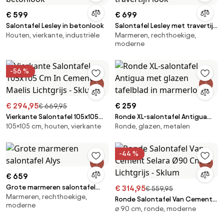
€ 599
€ 699
Salontafel Lesley in betonlook
Salontafel Lesley met travertijn
Houten, vierkante, industriële
Marmeren, rechthoekige,
look
moderne
-56 %
€ 294,95
€ 259
€ 669,95
Vierkante Salontafel 105x105
Ronde XL-salontafel Antigua
105×105 cm, houten, vierkante
Ronde, glazen, metalen
Cm In Cement Maelis Lichtgrijs
met glazen tafelblad in
- Sklum
marmerlook
-44 %
€ 659
Grote marmeren salontafel
€ 314,95
€ 559,95
Marmeren, rechthoekige,
Alys
Ronde Salontafel Van Cement
moderne
⌀ 90 cm, ronde, moderne
Selara Ø90 Cm & Lichtgrijs -
Sklum