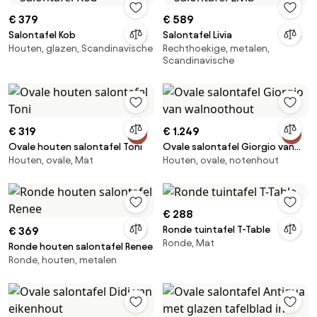
€ 379
€ 589
Salontafel Kob
Salontafel Livia
Houten, glazen, Scandinavische
Rechthoekige, metalen,
Scandinavische
€ 319
€ 1.249
Ovale houten salontafel Toni
Ovale salontafel Giorgio van
Houten, ovale, Mat
Houten, ovale, notenhout
walnoothout
€ 288
Ronde tuintafel T-Table
€ 369
Ronde, Mat
Ronde houten salontafel Renee
Ronde, houten, metalen