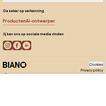
Ga zeker op verkenning
Producten
AI-ontwerper
Jij kan ons op sociale media vinden
Cookies
Privacy policy
Gebruiksvoorwaarden
Kies land
© 2026 Biano B.V.
€ 699
Ga naar