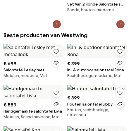
Set Van 2 Ronde Salontafels
Ronde, houten, moderne
Van Cement Fonelas Tapioca
Beige - Sklum
Beste producten van Westwing
€ 699
€ 399
Salontafel Lesley met
In- & outdoor salontafel Rona
Metalen, moderne, Mat
Rechthoekige, moderne, Mat
metaallook
€ 399
Houten salontafel Libby
€ 589
Houten, rechthoekige,
Handgemaakte salontafel Livia
notenhout
Metalen, Scandinavische, Mat