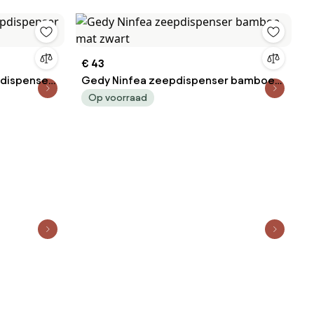
€ 43
pdispenser
Gedy Ninfea zeepdispenser bamboe
mat zwart
Op voorraad