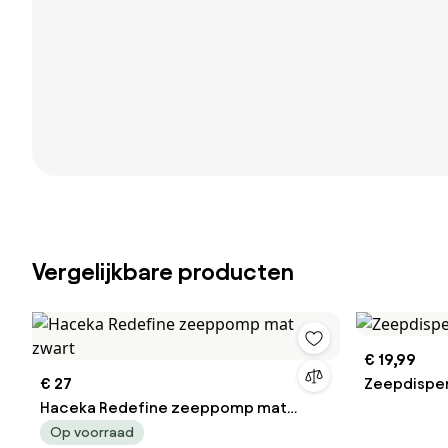
Vergelijkbare producten
€ 19,99
€ 27
Zeepdispe
Haceka Redefine zeeppomp mat
zwart
Op voorraad