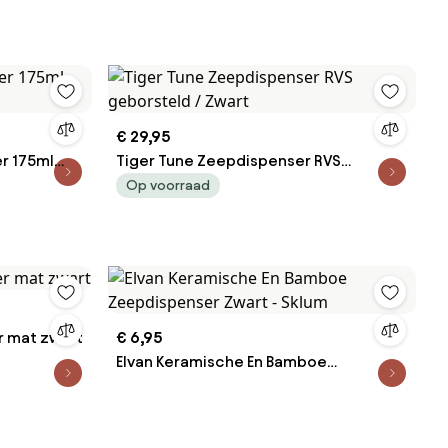
€ 29,95
r 175ml
Tiger Tune Zeepdispenser RVS
geborsteld / Zwart
Op voorraad
r mat zwart
€ 6,95
Elvan Keramische En Bamboe
Zeepdispenser Zwart - Sklum