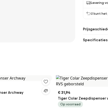
Levering vo
U kunt het
Prijsgeschied
Specificaties
nser Archway
€ 31,94
Tiger Colar Zeepdispenser v
RVS geborsteld
Op voorraad