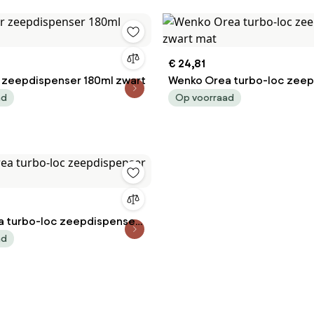
€ 24,81
r zeepdispenser 180ml zwart
Wenko Orea turbo-loc zee
zwart mat
ad
Op voorraad
 turbo-loc zeepdispenser
ad