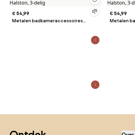
€ 54,99
€ 54,99
Metalen badkameraccessoires
Metalen b
Halston, 3-delig
Halston, 3-
Sla de voettekst over, ga naar het begin van de pagina
Ontdek,
Over