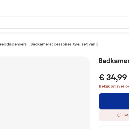
eepdispensers
Badkameraccessoires Kyle, set van 3
Badkamera
€ 34,99
Bekijk prijsverl
Like