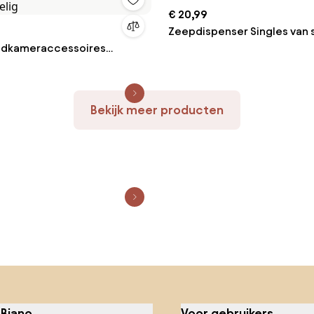
€ 20,99
Zeepdispenser Singles van 
adkameraccessoires
delig
Bekijk meer producten
 Biano
Voor gebruikers