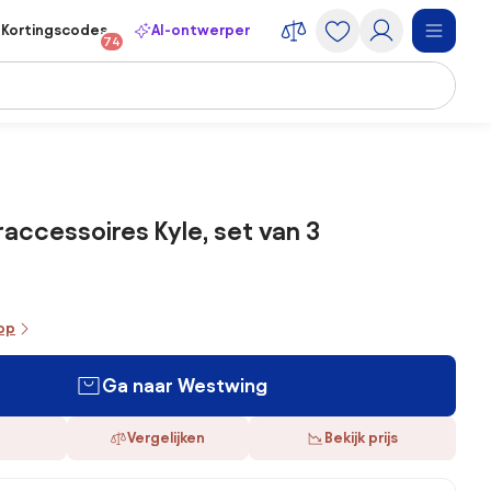
Kortingscodes
AI-ontwerper
74
ccessoires Kyle, set van 3
oop
Ga naar Westwing
Vergelijken
Bekijk prijs