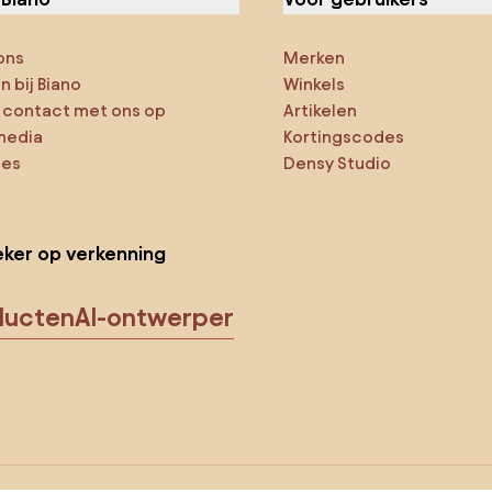
ons
Merken
 bij Biano
Winkels
contact met ons op
Artikelen
media
Kortingscodes
ies
Densy Studio
ker op verkenning
ducten
AI-ontwerper