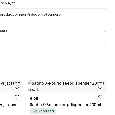
or € 4,99
 product binnen 14 dagen retourneren
enis
€ 68
rijstaand
Sapho X-Round zeepdispenser 230ml
zwart
Op voorraad