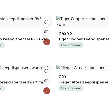
€ 42,96
o zeepdispenser RVS zwart
Tiger Cooper zeepdispense
zwart
ad
Op voorraad
€ 59
 zeepdispenser zwart mat
Plieger Altea zeepdispense
ad
Op voorraad