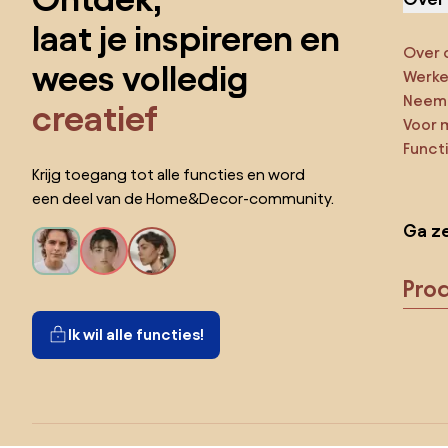
laat je inspireren en
Over 
wees volledig
Werken
Neem 
creatief
Voor 
Funct
Krijg toegang tot alle functies en word
een deel van de Home&Decor-community.
Ga ze
Pro
Ik wil alle functies!