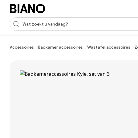
Navigatie overslaan, naar inhoud springen
Zoekopdracht invoeren
Inhoud overslaan, naar voettekst springen
Accessoires
Badkamer accessoires
Wastafel accessoires
Z