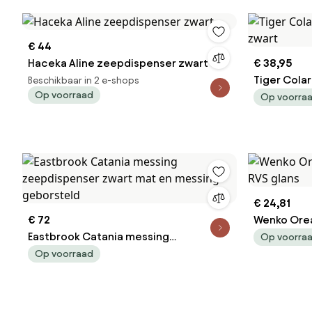
€ 44
Haceka Aline zeepdispenser zwart
€ 38,95
Tiger Cola
Beschikbaar in 2 e-shops
Op voorraad
Op voorra
€ 24,81
€ 72
Wenko Orea
Eastbrook Catania messing
RVS glans
Op voorra
zeepdispenser zwart mat en messing
Op voorraad
geborsteld