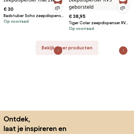
€ 30
Badstuber Soho zeepdispenser
€ 38,95
Op voorraad
mat zwart
Tiger Colar zeepdispenser RVS
Op voorraad
geborsteld
Bekijk meer producten
Sla de voettekst over, ga naar het begin van de pagina
Ontdek,
laat je inspireren en