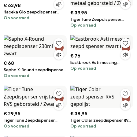
€ 63,98
Haceka Gio zeepdispenser
€ 39,95
Op voorraad
chroom
Tiger Tune Zeepdispenser
Op voorraad
Zwart metaal geborsteld /
Zwart
€ 76
Eastbrook Asti messing
€ 68
Op voorraad
zeepdispenser zwart mat
Sapho X-Round zeepdispenser
Op voorraad
230ml zwart
€ 29,95
€ 38,95
Tiger Tune Zeepdispenser
Tiger Colar zeepdispenser RVS
Op voorraad
Op voorraad
vrijstaand RVS geborsteld /
gepolijst
Zwart