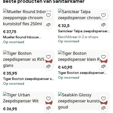
Beste producten van Sanitairkamer
€ 32,5
Saniclear Talpa zeepdispenser
€ 37,75
chroom
Beschikbaar in 2 e-shops
Mueller Round Inbouw
Op voorraad
Op voorraad
zeeppompje chroom kunststof
fles 250ml
€ 40,95
Tiger Boston zeepdispenser
€ 35,95
Op voorraad
klein RVS
Tiger Boston zeepdispenser xs
Op voorraad
RVS glans
€ 36,95