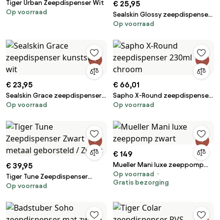
Tiger Urban Zeepdispenser Wit
€ 25,95
Op voorraad
Sealskin Glossy zeepdispenser
Op voorraad
kunststof goud
€ 23,95
€ 66,01
Sealskin Grace zeepdispenser
Sapho X-Round zeepdispenser
Op voorraad
Op voorraad
kunststof wit
230ml chroom
€ 149
Mueller Mani luxe zeeppomp
€ 39,95
Op voorraad
zwart
Tiger Tune Zeepdispenser
Gratis bezorging
Op voorraad
Zwart metaal geborsteld /
Zwart