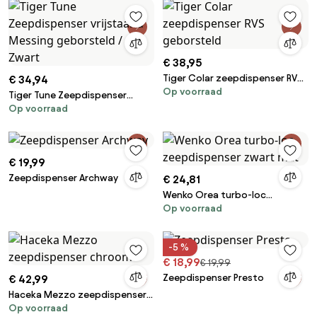
€ 38,95
Tiger Colar zeepdispenser RVS
€ 34,94
Op voorraad
geborsteld
Tiger Tune Zeepdispenser
Op voorraad
vrijstaand Messing geborsteld
/ Zwart
€ 19,99
Zeepdispenser Archway
€ 24,81
Wenko Orea turbo-loc
Op voorraad
zeepdispenser zwart mat
-5 %
€ 18,99
€ 19,99
Zeepdispenser Presto
€ 42,99
Haceka Mezzo zeepdispenser
Op voorraad
chroom