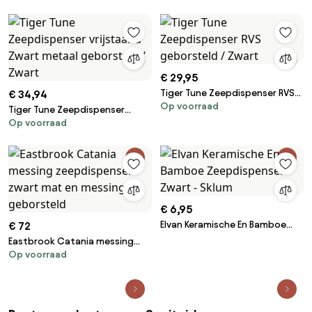
€ 29,95
Tiger Tune Zeepdispenser RVS
€ 34,94
Op voorraad
geborsteld / Zwart
Tiger Tune Zeepdispenser
Op voorraad
vrijstaand Zwart metaal
geborsteld / Zwart
€ 6,95
Elvan Keramische En Bamboe
€ 72
Zeepdispenser Zwart - Sklum
Eastbrook Catania messing
Op voorraad
zeepdispenser zwart mat en
messing geborsteld