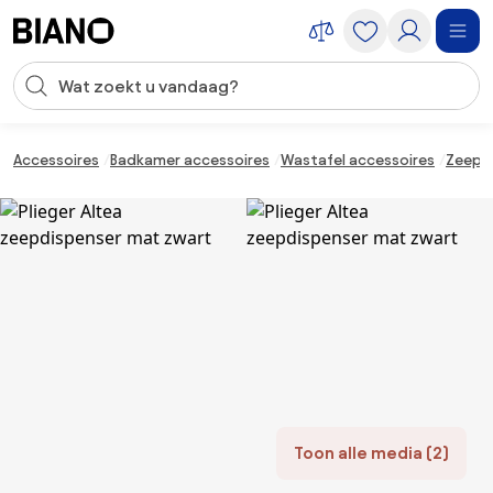
Navigatie overslaan, naar inhoud springen
Zoekopdracht invoeren
Inhoud overslaan, naar voettekst springen
Accessoires
Badkamer accessoires
Wastafel accessoires
Zeepd
Toon alle media (2)