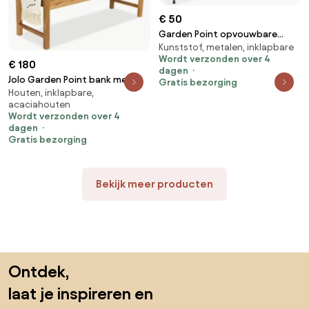
€ 50
Garden Point opvouwbare
Kunststof, metalen, inklapbare
horeca bank 180 cm
Wordt verzonden over 4
€ 180
dagen
Jolo Garden Point bank met
Gratis bezorging
Houten, inklapbare,
acaciahouten tafel
acaciahouten
Wordt verzonden over 4
dagen
Gratis bezorging
Bekijk meer producten
Sla de voettekst over, ga naar het begin van de pagina
Ontdek,
laat je inspireren en