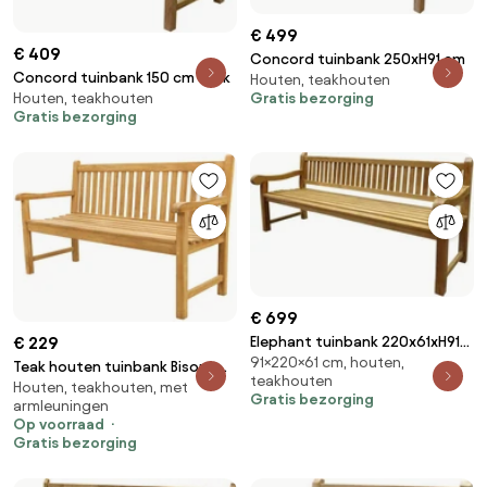
€ 499
€ 409
Concord tuinbank 250xH91 cm
Concord tuinbank 150 cm teak
Houten, teakhouten
Gratis bezorging
Houten, teakhouten
Gratis bezorging
€ 699
€ 229
Elephant tuinbank 220x61xH91
91×220×61 cm, houten,
cm teak
Teak houten tuinbank Bison -
teakhouten
Houten, teakhouten, met
150 cm.
Gratis bezorging
armleuningen
Op voorraad
Gratis bezorging