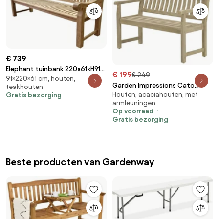
€ 739
Elephant tuinbank 220x61xH91
€ 199
€ 249
91×220×61 cm, houten,
cm teak zware uitvoering
Garden Impressions Cato
teakhouten
Houten, acaciahouten, met
Gratis bezorging
parkbank L110 - eucalyptus
armleuningen
white wash
Op voorraad
Gratis bezorging
Beste producten van Gardenway