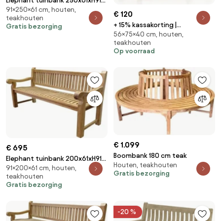
Elephant tuinbank 250x61xH91
91×250×61 cm, houten,
cm teak
€ 120
teakhouten
+ 15% kassakorting |
Gratis bezorging
56×75×40 cm, houten,
Kindertuinbank Kees Smit |
teakhouten
Teakhout | 1 persoon | Tuinbank
Op voorraad
Natural Teak | 75cm | Kees Smit
Tuinmeubelen
€ 1.099
€ 695
Boombank 180 cm teak
Elephant tuinbank 200x61xH91
Houten, teakhouten
91×200×61 cm, houten,
cm teak zware uitvoering
Gratis bezorging
teakhouten
Gratis bezorging
-20 %