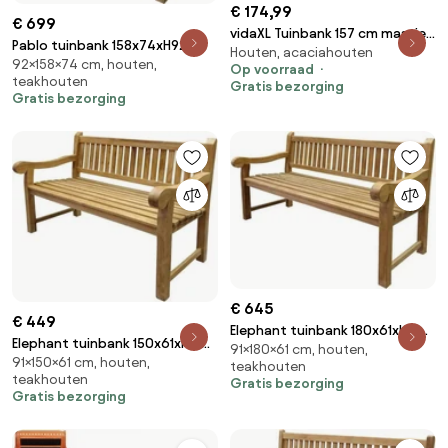
€ 174,99
€ 699
vidaXL Tuinbank 157 cm massief
Pablo tuinbank 158x74xH92 cm
Houten, acaciahouten
acaciahout
92×158×74 cm, houten,
teak
Op voorraad
teakhouten
Gratis bezorging
Gratis bezorging
€ 645
€ 449
Elephant tuinbank 180x61xH91
Elephant tuinbank 150x61xH91
91×180×61 cm, houten,
cm teak
91×150×61 cm, houten,
cm teak
teakhouten
teakhouten
Gratis bezorging
Gratis bezorging