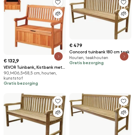
€ 479
Concord tuinbank 180 cm teak
Houten, teakhouten
€ 132,9
Gratis bezorging
VEVOR Tuinbank, Kistbank met
90,1×106,5×58,5 cm, houten,
Opbergruimte, Opbergbank,
kunststof
Draagvermogen tot 328 kg,
Gratis bezorging
Tuinzitje &amp;
Verandadecoratie, voor Terras,
Tuin, Balkon, 106,5 x 58,5 x 90,1
cm