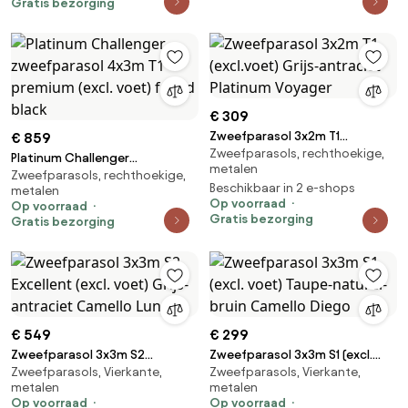
Gratis bezorging
€ 309
Zweefparasol 3x2m T1
€ 859
Zweefparasols, rechthoekige,
(excl.voet) Grijs-antraciet
Platinum Challenger
metalen
Platinum Voyager
Zweefparasols, rechthoekige,
zweefparasol 4x3m T1 premium
Beschikbaar in 2 e-shops
metalen
(excl. voet) faded black
Op voorraad
Op voorraad
Gratis bezorging
Gratis bezorging
€ 549
€ 299
Zweefparasol 3x3m S2
Zweefparasol 3x3m S1 (excl.
Zweefparasols, Vierkante,
Zweefparasols, Vierkante,
Excellent (excl. voet) Grijs-
voet) Taupe-naturel-bruin
metalen
metalen
antraciet Camello Luna
Camello Diego
Op voorraad
Op voorraad