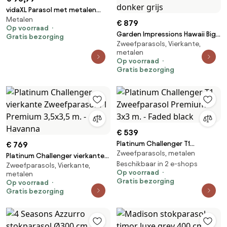
vidaXL Parasol met metalen
Metalen
paal 390 cm antracietkleurig
€ 879
Op voorraad
Garden Impressions Hawaii Big
Gratis bezorging
Zweefparasols, Vierkante,
Pole zweefparasol 350x350 cm
metalen
- frame teak look - doek donker
Op voorraad
grijs
Gratis bezorging
€ 539
Platinum Challenger T1
€ 769
Zweefparasols, metalen
Zweefparasol Premium 3x3 m. -
Platinum Challenger vierkante
Faded black
Beschikbaar in 2 e-shops
Zweefparasols, Vierkante,
Zweefparasol T1 Premium
Op voorraad
metalen
3,5x3,5 m. - Havanna
Gratis bezorging
Op voorraad
Gratis bezorging