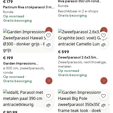
Riva parasol 350 cm rond
€ 179
Ronde
antraciet
Platinum Riva stokparasol 3 m.
Beschikbaar in 2 e-shops
Ronde
rond - Premium - Faded black
Gratis bezorging
Op voorraad
Gratis bezorging
€ 599
Zweefparasol 2.6x3.5m
€ 199
Zweefparasols, rechthoekige,
Graphite (excl. voet) Grijs-
Garden Impressions
metalen
antraciet Camello Luna
⌀ 300 cm, zweefparasols,
Zweefparasol Hawaii S Ø300 -
Op voorraad
ronde
donker grijs - licht grijs
Gratis bezorging
Op voorraad
Gratis bezorging
€ 90,99