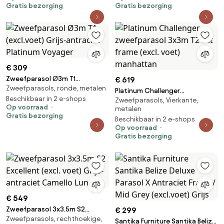
Gratis bezorging
Gratis bezorging
€ 309
Zweefparasol Ø3m T1
€ 619
Zweefparasols, ronde, metalen
(excl.voet) Grijs-antraciet
Platinum Challenger
Platinum Voyager
Beschikbaar in 2 e-shops
Zweefparasols, Vierkante,
zweefparasol 3x3m T2 wit
Op voorraad
metalen
frame (excl. voet) manhattan
Gratis bezorging
Beschikbaar in 2 e-shops
Op voorraad
Gratis bezorging
€ 549
Zweefparasol 3x3.5m S2
€ 299
Zweefparasols, rechthoekige,
Excellent (excl. voet) Grijs-
Santika Furniture Santika Belize