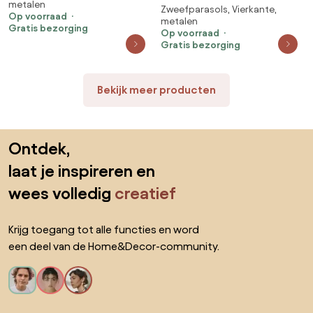
metalen
antraciet Camello Luna
Zweefparasols, Vierkante,
Deluxe Parasol X Antraciet
Op voorraad
metalen
Frame/ Mid Grey (excl.voet)
Gratis bezorging
Op voorraad
Grijs
Gratis bezorging
Bekijk meer producten
Sla de voettekst over, ga naar het begin van de pagina
Ontdek,
laat je inspireren en
wees volledig
creatief
Krijg toegang tot alle functies en word
een deel van de Home&Decor-community.