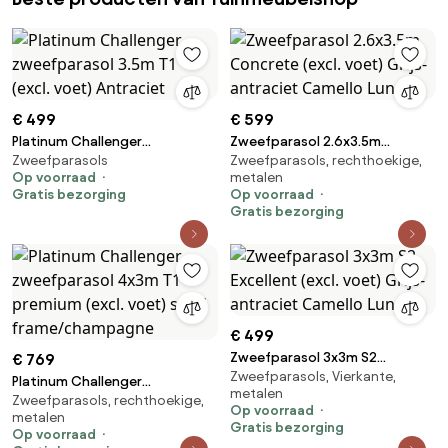
€ 499
€ 599
Platinum Challenger
Zweefparasol 2.6x3.5m
Zweefparasols
Zweefparasols, rechthoekige,
zweefparasol 3.5m T1 (excl.
Concrete (excl. voet) Grijs-
Op voorraad
metalen
voet) Antraciet
antraciet Camello Luna
Gratis bezorging
Op voorraad
Gratis bezorging
€ 499
Zweefparasol 3x3m S2
€ 769
Zweefparasols, Vierkante,
Excellent (excl. voet) Grijs-
Platinum Challenger
metalen
antraciet Camello Luna
Zweefparasols, rechthoekige,
zweefparasol 4x3m T1 premium
Op voorraad
metalen
(excl. voet) sand
Gratis bezorging
Op voorraad
frame/champagne