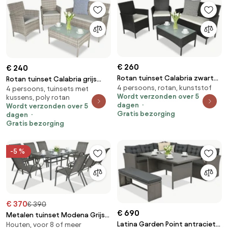
€ 260
€ 240
Rotan tuinset Calabria zwart
Rotan tuinset Calabria grijs
4 persoons, rotan, kunststof
Garden Point
4 persoons, tuinsets met
Garden Point
Wordt verzonden over 5
kussens, poly rotan
dagen
Wordt verzonden over 5
Gratis bezorging
dagen
Gratis bezorging
-5 %
€ 370
€ 390
€ 690
Metalen tuinset Modena Grijs
Latina Garden Point antraciet
Houten, voor 8 of meer
voor 8 personen Garden Point