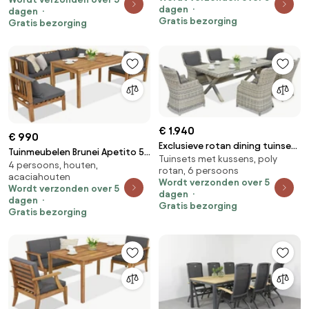
dagen
dagen
Gratis bezorging
Gratis bezorging
€ 1.940
€ 990
Exclusieve rotan dining tuinset
Tuinmeubelen Brunei Apetito 5
Tuinsets met kussens, poly
Londen Garden Point antraciet
4 persoons, houten,
Garden Point acacia
rotan, 6 persoons
acaciahouten
Wordt verzonden over 5
Wordt verzonden over 5
dagen
dagen
Gratis bezorging
Gratis bezorging