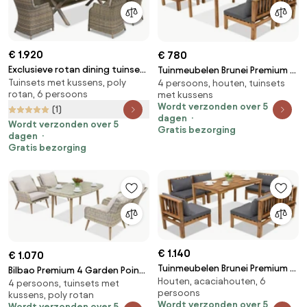
€ 1.920
€ 780
Exclusieve rotan dining tuinset
Tuinmeubelen Brunei Premium 4
Tuinsets met kussens, poly
Londen Garden Point
4 persoons, houten, tuinsets
Garden Point acacia
rotan, 6 persoons
met kussens
cappuccino
Wordt verzonden over 5
(1)
dagen
Wordt verzonden over 5
Gratis bezorging
dagen
Gratis bezorging
€ 1.140
€ 1.070
Tuinmeubelen Brunei Premium 6
Bilbao Premium 4 Garden Point
Houten, acaciahouten, 6
Garden Point acacia
4 persoons, tuinsets met
tuinmeubelzand
persoons
kussens, poly rotan
Wordt verzonden over 5
Wordt verzonden over 5