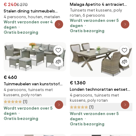
€ 240
Malaga Apetito 4 antraciet
€ 270
Tuinsets met kussens, poly
technorattan set met Garden
Stalen dining tuinmeubels
rotan, 6 persoons
Point poefs
4 persoons, houten, metalen
Modena/Rosario voor 4
Wordt verzonden over 5
Wordt verzonden over 4
personen Garden Point bruin
dagen
dagen
Gratis bezorging
Gratis bezorging
€ 460
€ 1.360
Tuinmeubelen van kunststof
Londen technorattan eetset
4 persoons, tuinsets met
rotan met krukken Bari Garden
kussens, poly rotan
4 persoons, tuinsets met
voor 4 personen Garden Point
Point grijs
kussens, poly rotan
(1)
cappuccino
(1)
Wordt verzonden over 5
dagen
Wordt verzonden over 5
Gratis bezorging
dagen
Gratis bezorging