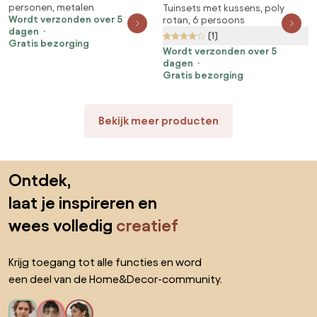
personen, metalen
Tuinsets met kussens, poly
technorattan tuinmeubelen
Wordt verzonden over 5
rotan, 6 persoons
dagen
(1)
Gratis bezorging
Wordt verzonden over 5
dagen
Gratis bezorging
Bekijk meer producten
Sla de voettekst over, ga naar het begin van de pagina
Ontdek,
laat je inspireren en
wees volledig
creatief
Krijg toegang tot alle functies en word
een deel van de Home&Decor-community.