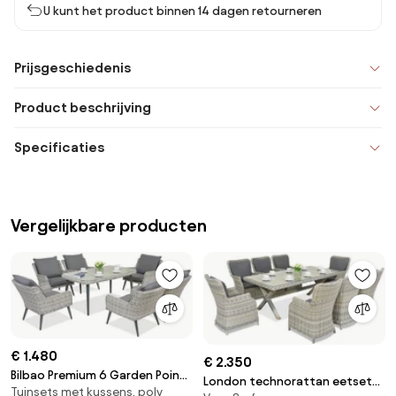
U kunt het product binnen 14 dagen retourneren
Prijsgeschiedenis
Product beschrijving
Specificaties
Vergelijkbare producten
€ 1.480
€ 2.350
Bilbao Premium 6 Garden Point
London technorattan eetset
Tuinsets met kussens, poly
tuinmeubelen wit