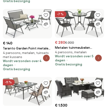
Gratis bezorging
-7 %
€ 280
€ 300
€ 140
Metalen tuinmeubelen
Taranto Garden Point metalen
4 persoons, metalen
Modena/Bergamo voor 4
4 persoons, metalen, tuinsets
tuinmeubelen grijs
Wordt verzonden over 5
met kussens
personen met kleine tafel
dagen
Wordt verzonden over 4
Garden Point antraciet
Gratis bezorging
dagen
Gratis bezorging
-11 %
€ 1.530