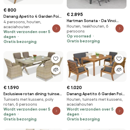
€ 800
€ 2.895
Danang Apetito 4 Garden Point
Hartman Sonata - Da Vinci
4 persoons, houten,
tuinmeubelen van acaciahout
Houten, teakhouten, 6
tuinset 7-delig
acaciahouten
persoons
Wordt verzonden over 5
Op voorraad
dagen
Gratis bezorging
Gratis bezorging
€ 1.590
€ 1.020
Exclusieve rotan dining tuinset
Danang Apetito 6 Garden Point
Tuinsets met kussens, poly
Houten, tuinsets met kussens,
Londen Garden Point beige
tuinmeubelen van acaciahout
rotan, 6 persoons
acaciahouten
Wordt verzonden over 5
Wordt verzonden over 5
dagen
dagen
Gratis bezorging
Gratis bezorging