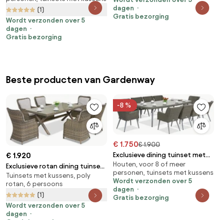
beige
dagen
(1)
Gratis bezorging
Wordt verzonden over 5
dagen
Gratis bezorging
Beste producten van Gardenway
-8 %
€ 1.750
€ 1.900
€ 1.920
Exclusieve dining tuinset met
Houten, voor 8 of meer
grote tafel Córdoba voor 10
Exclusieve rotan dining tuinset
personen, tuinsets met kussens
personen Garden Point grijs
Tuinsets met kussens, poly
Londen Garden Point
Wordt verzonden over 5
rotan, 6 persoons
cappuccino
dagen
(1)
Gratis bezorging
Wordt verzonden over 5
dagen