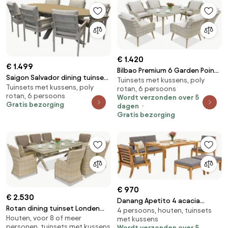
€ 1.420
€ 1.499
Bilbao Premium 6 Garden Point
Saigon Salvador dining tuinset
Tuinsets met kussens, poly
tuinmeubelzand
Tuinsets met kussens, poly
ovaal 220x115xH75 cm 7 delig
rotan, 6 persoons
rotan, 6 persoons
Wordt verzonden over 5
polywood zand
Gratis bezorging
dagen
Gratis bezorging
€ 970
€ 2.530
Danang Apetito 4 acacia
Rotan dining tuinset Londen
4 persoons, houten, tuinsets
houten tuinmeubelen met
Houten, voor 8 of meer
voor 8 personen Garden Point
met kussens
Garden Point poefs
personen, tuinsets met kussens
Wordt verzonden over 5