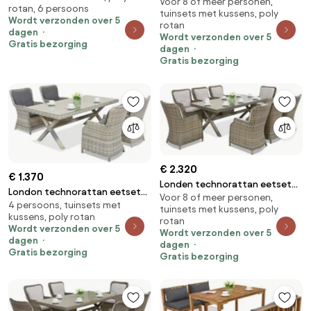
Voor 8 of meer personen,
voor 8 personen Garden Point
rotan, 6 persoons
tuinsets met kussens, poly
antraciet
Wordt verzonden over 5
rotan
dagen
Wordt verzonden over 5
Gratis bezorging
dagen
Gratis bezorging
€ 2.320
€ 1.370
Londen technorattan eetset
London technorattan eetset
Voor 8 of meer personen,
voor 8 personen Garden Point
4 persoons, tuinsets met
voor 4 personen Garden Point
tuinsets met kussens, poly
cappuccino
kussens, poly rotan
antraciet
rotan
Wordt verzonden over 5
Wordt verzonden over 5
dagen
dagen
Gratis bezorging
Gratis bezorging