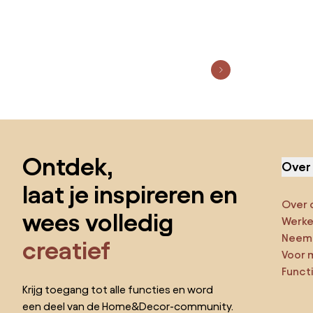
Sla de voettekst over, ga naar het begin van de pagina
Ontdek,
Over
laat je inspireren en
Over 
wees volledig
Werken
Neem 
creatief
Voor 
Funct
Krijg toegang tot alle functies en word
een deel van de Home&Decor-community.