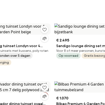
€ 2.495
g tuinset Londyn voor 4
Sandigo lounge dining set 
tuinsets met kussens, poly rotan
Voor 8 of meer personen, kunst
arden Point beige
bijzetbank
onden over 5 dagen
Op voorraad
Gratis bezor
orging
€ 1.070
ador dining tuinset ovaal
Bilbao Premium 4 Garden Po