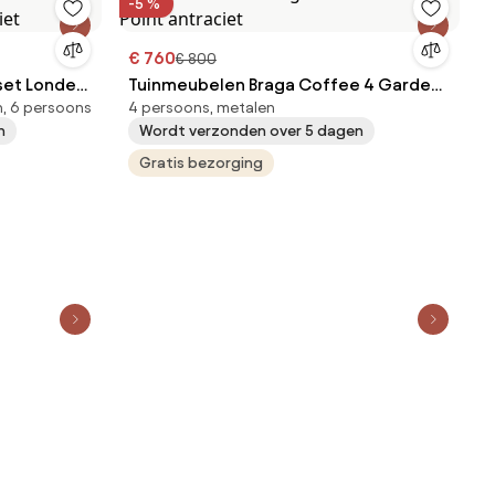
-5 %
€ 760
€ 800
nset Londen
Tuinmeubelen Braga Coffee 4 Garden
n, 6 persoons
4 persoons, metalen
Point antraciet
n
Wordt verzonden over 5 dagen
Gratis bezorging