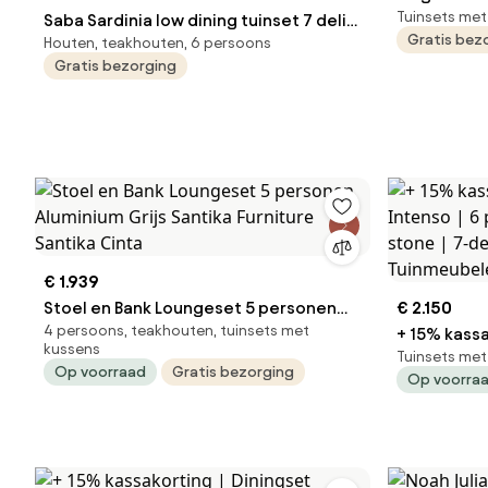
Tuinsets met
Saba Sardinia low dining tuinset 7 delig
220x115xH7
Gratis bez
Houten, teakhouten, 6 persoons
160 cm rond teak latte 4 Seasons
Gratis bezorging
Outdoor
€ 1.939
Stoel en Bank Loungeset 5 personen
€ 2.150
4 persoons, teakhouten, tuinsets met
Aluminium Grijs Santika Furniture
+ 15% kassa
kussens
Tuinsets met
Santika Cinta
6 personen 
Op voorraad
Gratis bezorging
Op voorra
delig | Ke