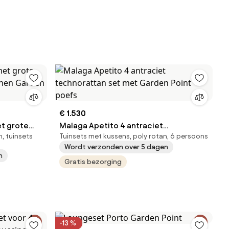
€ 1.530
et grote
Malaga Apetito 4 antraciet
, tuinsets
Tuinsets met kussens, poly rotan, 6 persoons
onen
technorattan set met Garden Point
Wordt verzonden over 5 dagen
poefs
n
Gratis bezorging
-13 %