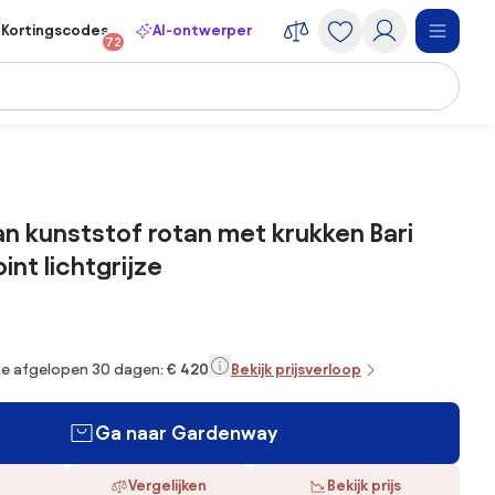
Kortingscodes
AI-ontwerper
72
an kunststof rotan met krukken Bari
int lichtgrijze
 de afgelopen 30 dagen:
€ 420
Bekijk prijsverloop
Ga naar Gardenway
Vergelijken
Bekijk prijs