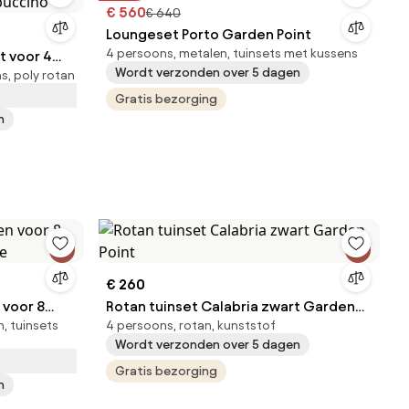
€ 560
€ 640
Loungeset Porto Garden Point
4 persoons, metalen, tuinsets met kussens
t voor 4
Wordt verzonden over 5 dagen
s, poly rotan
ppuccino
Gratis bezorging
n
€ 260
 voor 8
Rotan tuinset Calabria zwart Garden
, tuinsets
4 persoons, rotan, kunststof
ge
Point
Wordt verzonden over 5 dagen
Gratis bezorging
n