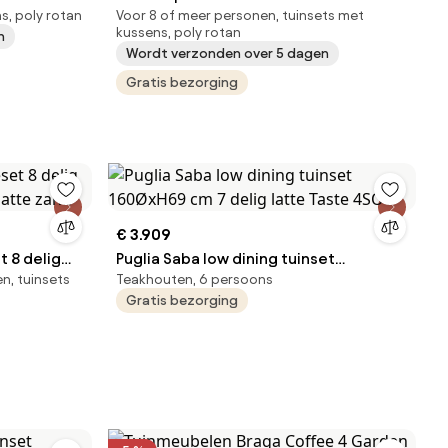
s, poly rotan
Voor 8 of meer personen, tuinsets met
tuinmeubelzand
kussens, poly rotan
n
Wordt verzonden over 5 dagen
Gratis bezorging
€ 3.909
t 8 delig
Puglia Saba low dining tuinset
n, tuinsets
Teakhouten, 6 persoons
 latte zand
160ØxH69 cm 7 delig latte Taste 4SO
Gratis bezorging