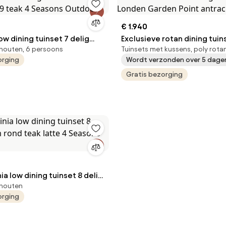
€ 1.940
low dining tuinset 7 delig
Exclusieve rotan dining tui
houten, 6 persoons
Tuinsets met kussens, poly rota
9 teak 4 Seasons Outdoor
Garden Point antraciet
orging
Wordt verzonden over 5 dage
Gratis bezorging
ia low dining tuinset 8 delig
khouten
d teak latte 4 Seasons
orging