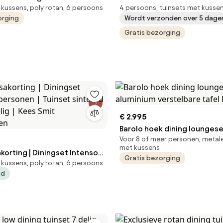
 kussens, poly rotan, 6 persoons
4 persoons, tuinsets met kussen
5 cm 7 delig polywood zand
tuinmeubelzand
orging
Wordt verzonden over 5 dage
Gratis bezorging
€ 2.995
Barolo hoek dining loungese
Voor 8 of meer personen, metale
aluminium verstelbare tafel
met kussens
korting | Diningset Intenso |
Gratis bezorging
 kussens, poly rotan, 6 persoons
| Tuinset sintered stone | 7-
ad
es Smit Tuinmeubelen