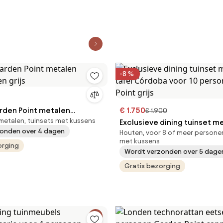
-8 %
rden Point metalen
€ 1.750
€ 1.900
metalen, tuinsets met kussens
en grijs
Exclusieve dining tuinset m
onden over 4 dagen
Houten, voor 8 of meer personen
tafel Córdoba voor 10 pers
met kussens
orging
Garden Point grijs
Wordt verzonden over 5 dage
Gratis bezorging