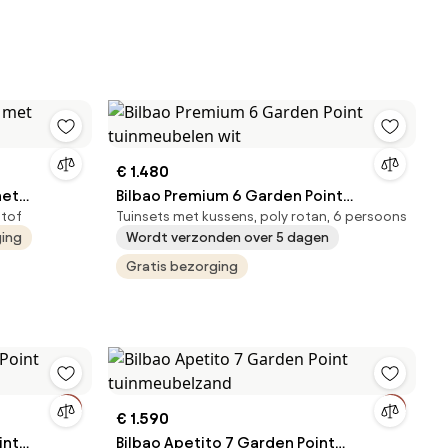
€ 1.480
met
Bilbao Premium 6 Garden Point
stof
Tuinsets met kussens, poly rotan, 6 persoons
tuinmeubelen wit
ging
Wordt verzonden over 5 dagen
Gratis bezorging
€ 1.590
int
Bilbao Apetito 7 Garden Point