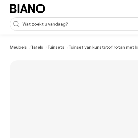
Navigatie overslaan, naar inhoud springen
Zoekopdracht invoeren
Inhoud overslaan, naar voettekst springen
Meubels
Tafels
Tuinsets
Tuinset van kunststof rotan met kr