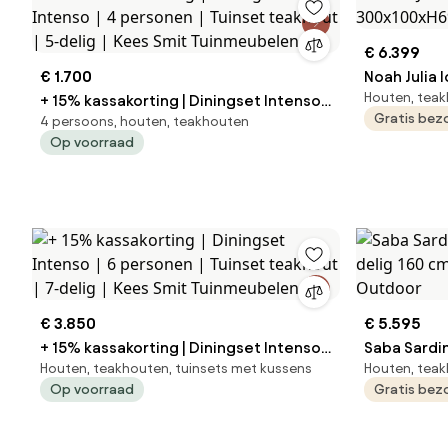
€ 6.399
€ 1.700
Noah Julia 
Houten, teak
+ 15% kassakorting | Diningset Intenso |
300x100xH6
Gratis bez
4 persoons, houten, teakhouten
4 personen | Tuinset teakhout | 5-delig
Op voorraad
| Kees Smit Tuinmeubelen
€ 3.850
€ 5.595
+ 15% kassakorting | Diningset Intenso |
Saba Sardin
Houten, teakhouten, tuinsets met kussens
Houten, tea
6 personen | Tuinset teakhout | 7-delig |
160 cm ron
Op voorraad
Gratis bez
Kees Smit Tuinmeubelen
Outdoor