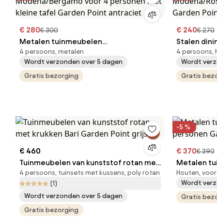
€ 280
€ 240
€ 300
€ 270
Metalen tuinmeubelen
Stalen din
4 persoons, metalen
4 persoons, 
Modena/Bergamo voor 4 personen
Modena/Ros
Wordt verzonden over 5 dagen
Wordt verz
met kleine tafel Garden Point
Garden Poi
antraciet
Gratis bezorging
Gratis bez
-5 %
€ 460
€ 370
€ 390
Tuinmeubelen van kunststof rotan met
Metalen tu
4 persoons, tuinsets met kussens, poly rotan
Houten, voor
krukken Bari Garden Point grijs
personen G
Wordt verz
(1)
Wordt verzonden over 5 dagen
Gratis bez
Gratis bezorging