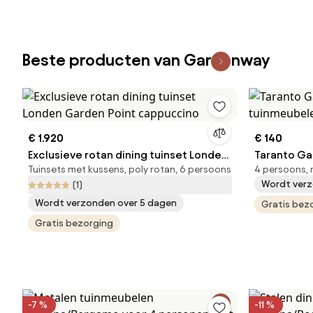
Beste producten van Gardenway
€ 1.920
€ 140
Exclusieve rotan dining tuinset Londen
Taranto Ga
Tuinsets met kussens, poly rotan, 6 persoons
4 persoons, 
Garden Point cappuccino
tuinmeubel
Wordt verz
(1)
Wordt verzonden over 5 dagen
Gratis bez
Gratis bezorging
-7 %
-11 %