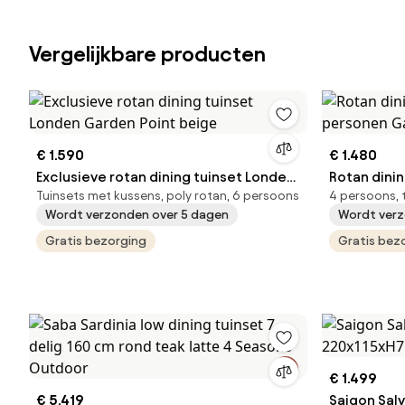
Vergelijkbare producten
€ 1.590
€ 1.480
Exclusieve rotan dining tuinset Londen
Rotan dinin
Tuinsets met kussens, poly rotan, 6 persoons
4 persoons, 
Garden Point beige
personen G
Wordt verzonden over 5 dagen
Wordt verz
Gratis bezorging
Gratis bez
€ 1.499
€ 5.419
Saigon Salv