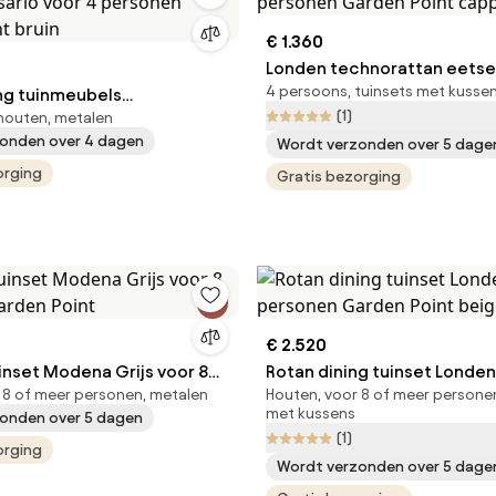
€ 1.360
Londen technorattan eetse
4 persoons, tuinsets met kussen
ing tuinmeubels
personen Garden Point ca
(1)
houten, metalen
ario voor 4 personen
onden over 4 dagen
Wordt verzonden over 5 dage
nt bruin
orging
Gratis bezorging
€ 2.520
inset Modena Grijs voor 8
Rotan dining tuinset Londen
 8 of meer personen, metalen
Houten, voor 8 of meer personen
arden Point
personen Garden Point bei
met kussens
onden over 5 dagen
(1)
orging
Wordt verzonden over 5 dage