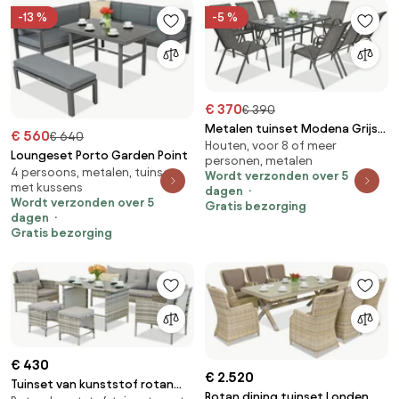
-13 %
-5 %
€ 370
€ 390
Metalen tuinset Modena Grijs
€ 560
€ 640
Houten, voor 8 of meer
voor 8 personen Garden Point
Loungeset Porto Garden Point
personen, metalen
4 persoons, metalen, tuinsets
Wordt verzonden over 5
met kussens
dagen
Wordt verzonden over 5
Gratis bezorging
dagen
Gratis bezorging
€ 430
€ 2.520
Tuinset van kunststof rotan
Rotan dining tuinset Londen