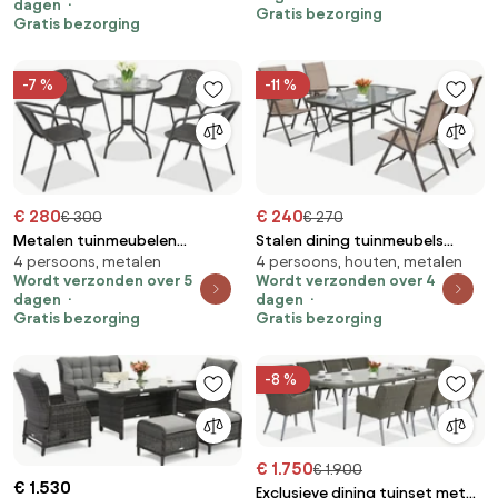
dagen
Gratis bezorging
Gratis bezorging
-7 %
-11 %
€ 280
€ 240
€ 300
€ 270
Metalen tuinmeubelen
Stalen dining tuinmeubels
4 persoons, metalen
4 persoons, houten, metalen
Modena/Bergamo voor 4
Modena/Rosario voor 4
Wordt verzonden over 5
Wordt verzonden over 4
personen met kleine tafel
personen Garden Point bruin
dagen
dagen
Garden Point antraciet
Gratis bezorging
Gratis bezorging
-8 %
€ 1.750
€ 1.900
€ 1.530
Exclusieve dining tuinset met