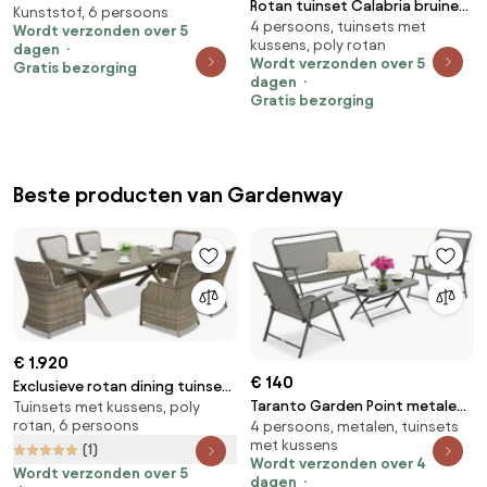
Rotan tuinset Calabria bruine
Kunststof, 6 persoons
Grijs voor 6 personen Garden
4 persoons, tuinsets met
Garden Point
Wordt verzonden over 5
Point
kussens, poly rotan
dagen
Wordt verzonden over 5
Gratis bezorging
dagen
Gratis bezorging
Beste producten van Gardenway
€ 1.920
€ 140
Exclusieve rotan dining tuinset
Taranto Garden Point metalen
Tuinsets met kussens, poly
Londen Garden Point
rotan, 6 persoons
4 persoons, metalen, tuinsets
tuinmeubelen grijs
cappuccino
met kussens
(1)
Wordt verzonden over 4
Wordt verzonden over 5
dagen