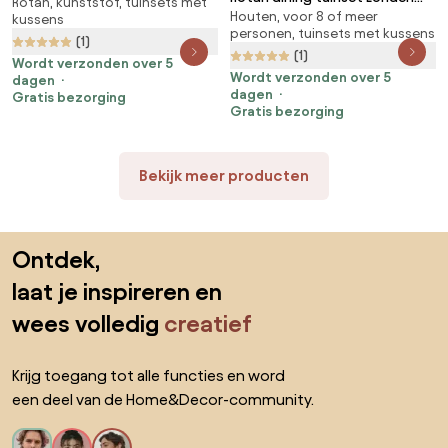
Rotan, kunststof, tuinsets met
met krukken Bari Garden Point
Houten, voor 8 of meer
voor 8 personen Garden Point
kussens
lichtgrijze
personen, tuinsets met kussens
beige
(1)
(1)
Wordt verzonden over 5
Wordt verzonden over 5
dagen
dagen
Gratis bezorging
Gratis bezorging
Bekijk meer producten
Sla de voettekst over, ga naar het begin van de pagina
Ontdek,
laat je inspireren en
wees volledig
creatief
Krijg toegang tot alle functies en word
een deel van de Home&Decor-community.