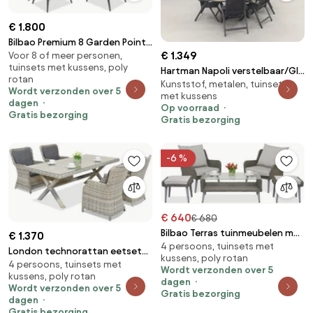
€ 1.800
Bilbao Premium 8 Garden Point
€ 1.349
Voor 8 of meer personen,
tuinmeubelen wit
tuinsets met kussens, poly
Hartman Napoli verstelbaar/GI
rotan
Kunststof, metalen, tuinsets
Edison 220x115 cm. - ovale
Wordt verzonden over 5
met kussens
tuinset
dagen
Op voorraad
Gratis bezorging
Gratis bezorging
-6 %
€ 640
€ 680
Bilbao Terras tuinmeubelen met
€ 1.370
4 persoons, tuinsets met
2 poefs Garden Point grijs
London technorattan eetset
kussens, poly rotan
4 persoons, tuinsets met
voor 4 personen Garden Point
Wordt verzonden over 5
kussens, poly rotan
antraciet
dagen
Wordt verzonden over 5
Gratis bezorging
dagen
Gratis bezorging