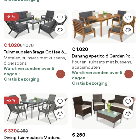
-5 %
€ 1.020
€ 1.070
€ 1.020
Tuinmeubelen Braga Coffee 6
Danang Apetito 6 Garden Point
Metalen, tuinsets met kussens,
Garden Point antraciet
Houten, tuinsets met kussens,
tuinmeubelen van acaciahout
6 persoons
acaciahouten
Wordt verzonden over 5
Wordt verzonden over 5
dagen
dagen
Gratis bezorging
Gratis bezorging
-6 %
€ 330
€ 350
€ 250
Dining tuinmeubels Modena