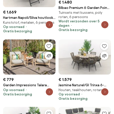
€ 1.480
Bilbao Premium 6 Garden Point
€ 1.669
Tuinsets met kussens, poly
tuinmeubelen wit
rotan, 6 persoons
Hartman Napoli/Silva houtlook
Wordt verzonden over 5
Kunststof, metalen, 6 persoons
240x115 cm. ovale tuinset -
dagen
Op voorraad
verstelbaar - 7-delig
Gratis bezorging
Gratis bezorging
€ 779
€ 1.579
Garden Impressions Talara
Jasmine Naturel/GI Trinxa 6-
Op voorraad
Houten, teakhouten, rotan
stoel loungeset 3-delig - Zand
persoons ronde dining tuinset
Gratis bezorging
Op voorraad
Ø148 cm.
Gratis bezorging