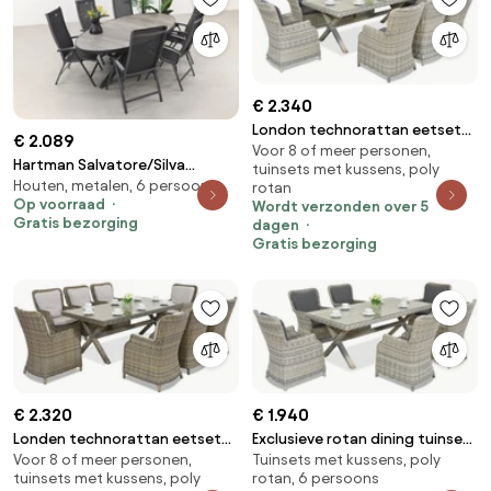
€ 2.340
London technorattan eetset
€ 2.089
Voor 8 of meer personen,
voor 8 personen Garden Point
Hartman Salvatore/Silva
tuinsets met kussens, poly
antraciet
Houten, metalen, 6 persoons
houtlook 240x115 cm. ovale
rotan
Op voorraad
Wordt verzonden over 5
tuinset - verstelbaar - 7-delig
Gratis bezorging
dagen
Gratis bezorging
€ 2.320
€ 1.940
Londen technorattan eetset
Exclusieve rotan dining tuinset
Voor 8 of meer personen,
Tuinsets met kussens, poly
voor 8 personen Garden Point
Londen Garden Point antraciet
tuinsets met kussens, poly
rotan, 6 persoons
cappuccino