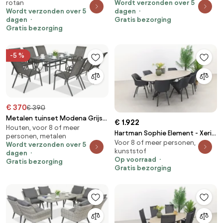
rotan
Wordt verzonden over 5
Wordt verzonden over 5
dagen
dagen
Gratis bezorging
Gratis bezorging
-5 %
€ 370
€ 390
Metalen tuinset Modena Grijs
€ 1.922
Houten, voor 8 of meer
voor 8 personen Garden Point
Hartman Sophie Element - Xerix
personen, metalen
Voor 8 of meer personen,
/ GI Edison 280x140 cm. tafel -
Wordt verzonden over 5
kunststof
dagen
ovale tuinset
Op voorraad
Gratis bezorging
Gratis bezorging