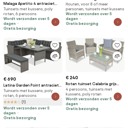
Malaga Apetito 4 antraciet
Houten, voor 8 of meer
grote tafel Córdoba voor 10
personen, tuinsets met kussens
Tuinsets met kussens, poly
technorattan set met Garden
personen Garden Point grijs
Wordt verzonden over 5
rotan, 6 persoons
Point poefs
dagen
Wordt verzonden over 5
Gratis bezorging
dagen
Gratis bezorging
€ 240
€ 690
Rotan tuinset Calabria grijs
Latina Garden Point antraciet
4 persoons, tuinsets met
Garden Point
Tuinsets met kussens, poly
technorattan tuinmeubelen
kussens, poly rotan
rotan, 6 persoons
Wordt verzonden over 5
(1)
dagen
Wordt verzonden over 5
Gratis bezorging
dagen
Gratis bezorging