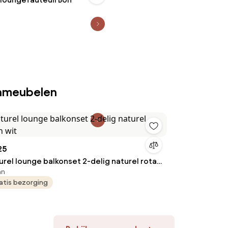
inmeubelen
25
urel lounge balkonset 2-delig naturel rotan
an
atis bezorging