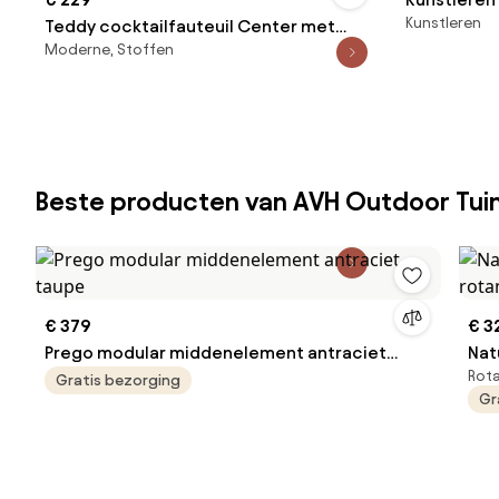
Kunstleren
Teddy cocktailfauteuil Center met
Moderne, Stoffen
metalen poten
Beste producten van AVH Outdoor Tu
€ 379
€ 3
Prego modular middenelement antraciet
Nat
Rot
taupe
wit
Gratis bezorging
Gr