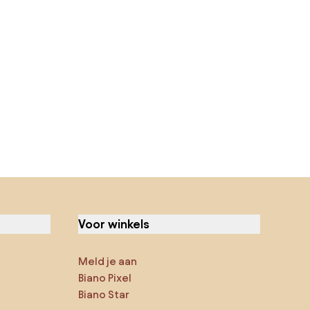
Voor winkels
Meld je aan
Biano Pixel
Biano Star