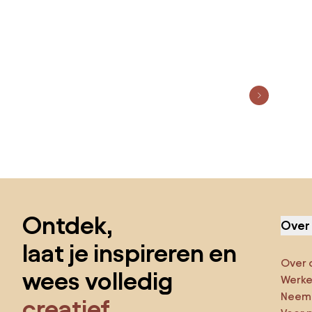
Sla de voettekst over, ga naar het begin van de pagina
Ontdek,
Over
laat je inspireren en
Over 
wees volledig
Werken
Neem 
creatief