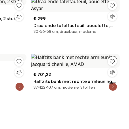
, 2 stuks
€ 299
Draaiende tafelfauteuil, bouclette,
80×56×58 cm, draaibaar, moderne
Asyar
€ 701,22
Halfzits bank met rechte armleuning,
87×122×107 cm, moderne, Stoffen
jacquard chenille, AMAD