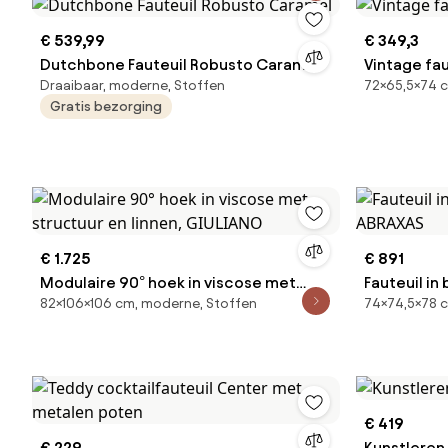
€ 539,99
€ 349,3
Dutchbone Fauteuil Robusto Caramel
Vintage fau
Draaibaar, moderne, Stoffen
72×65,5×74 c
Gratis bezorging
€ 1.725
€ 891
Modulaire 90° hoek in viscose met
Fauteuil in
82×106×106 cm, moderne, Stoffen
74×74,5×78 
structuur en linnen, GIULIANO
€ 419
€ 229
Kunstleren