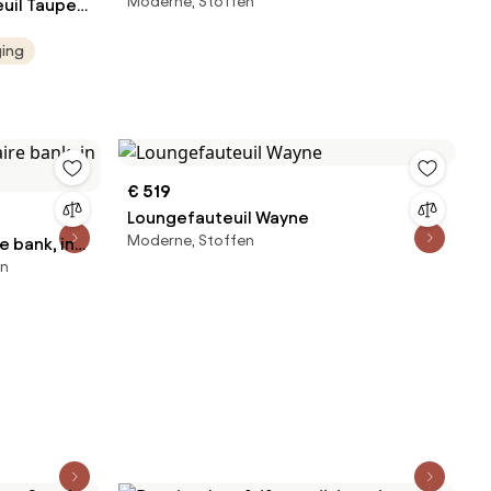
Moderne, Stoffen
euil Taupe
ging
€ 519
Loungefauteuil Wayne
Moderne, Stoffen
 bank, in
en