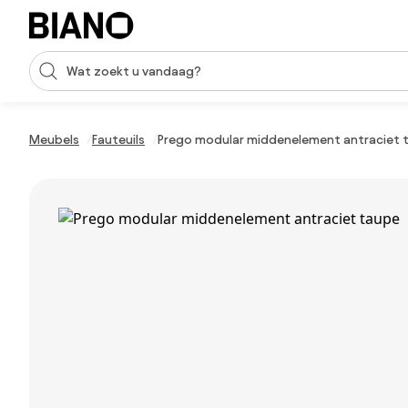
Navigatie overslaan, naar inhoud springen
Zoekopdracht invoeren
Inhoud overslaan, naar voettekst springen
Meubels
Fauteuils
Prego modular middenelement antraciet 