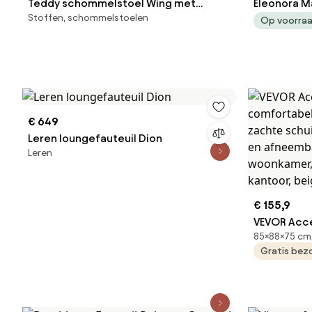
Teddy schommelstoel Wing met
Eleonora M
Stoffen, schommelstoelen
metalen poten
Lichtgrijs 
Op voorra
€ 649
Leren loungefauteuil Dion
Leren
€ 155,9
VEVOR Acce
85×88×75 cm
comfortabe
Gratis bez
zachte sch
frame en a
relaxstoel
slaapkamer