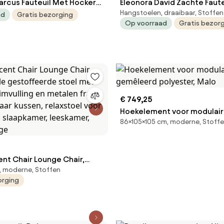
arcus Fauteuil Met Hocker
Eleonora David Zachte Faut
Hangstoelen, draaibaar, Stoffen
Boucle
Met Ronde Rug
ad
Gratis bezorging
Op voorraad
Gratis bezor
€ 749,25
Hoekelement voor modulaire
86×105×105 cm, moderne, Stoff
gemêleerd polyester, Malo
nt Chair Lounge Chair,
, moderne, Stoffen
le gestoffeerde stoel met
orging
uimvulling en metalen
fneembaar kussen,
 voor woonkamer,
, leeskamer, kantoor, beige