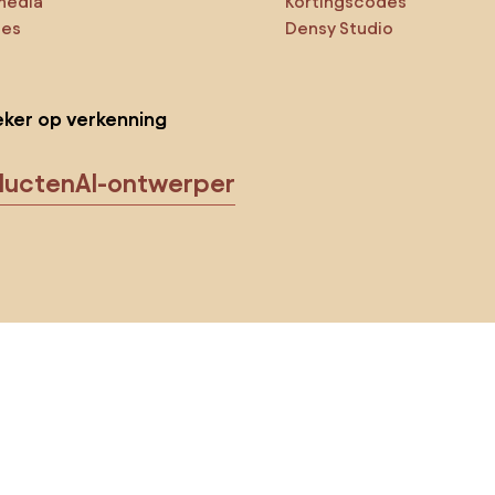
media
Kortingscodes
ies
Densy Studio
ker op verkenning
ducten
AI-ontwerper