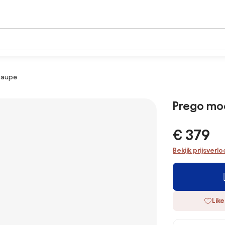
taupe
Prego mo
€ 379
Bekijk prijsverl
Like