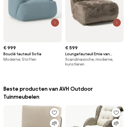
€ 999
€ 599
Bouclé fauteuil Sofia
Loungefauteuil Emie van
Moderne, Stoffen
Scandinavische, moderne,
imitatieleer
kunstleren
Beste producten van AVH Outdoor
Tuinmeubelen