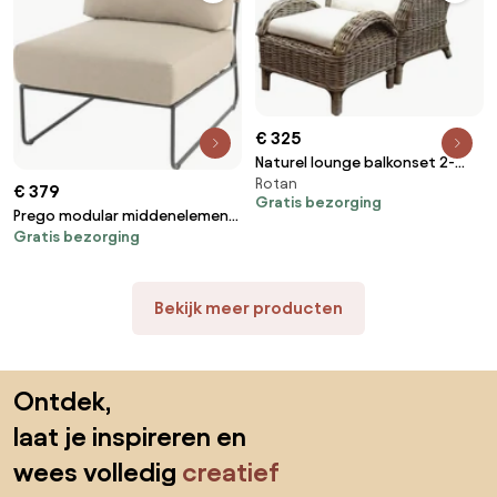
€ 325
Naturel lounge balkonset 2-
Rotan
delig naturel rotan wit
€ 379
Gratis bezorging
Prego modular middenelement
Gratis bezorging
antraciet taupe
Bekijk meer producten
Sla de voettekst over, ga naar het begin van de pagina
Ontdek,
laat je inspireren en
wees volledig
creatief