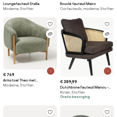
Loungefauteuil Stella
Bouclé fauteuil Mairo
Moderne, Stoffen
Oorfauteuils, moderne, Stoffen
€ 749
Armstoel Theo met
€ 389,99
Moderne, Stoffen
essenhouten poten
Dutchbone Fauteuil Manou -
Rotan, Stoffen
Rotan - Grijs
Gratis bezorging