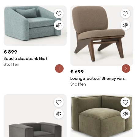
€ 899
Bouclé slaapbank Eliot
Stoffen
€ 699
Loungefauteuil Shenay van
Stoffen
essenhout met bouclé
bekleding