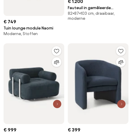
€ 1.200
Fauteuil in gemêleerde
82×87×103 cm, draaibaar,
badstof, Oscar, Emmanuel
moderne
Gallina
€ 749
Tuin lounge module Naomi
Moderne, Stoffen
€ 999
€ 399