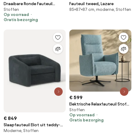
Draaibare Ronde Fauteuil
Fauteuil tweed, Lazare
Stoffen
85×87×87 cm, moderne, Stoffen
Grijsbruin
Op voorraad
Gratis bezorging
€ 599
Elektrische Relaxfauteuil Stof
Stoffen
Lichtblauw
Op voorraad
€ 849
Gratis bezorging
Slaapfauteuil Eliot uit teddy-
Moderne, Stoffen
bouclé