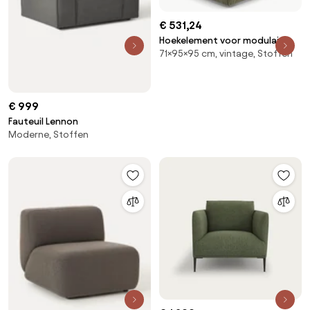
€ 531,24
Hoekelement voor modulaire
71×95×95 cm, vintage, Stoffen
bank, in vintage ribfluweel,
Seven
€ 999
Fauteuil Lennon
Moderne, Stoffen