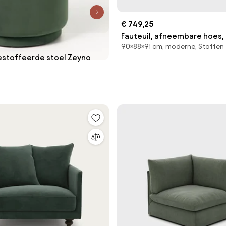
€ 749,25
Fauteuil, afneembare hoes, 
90×88×91 cm, moderne, Stoffen
ODNA
estoffeerde stoel Zeyno