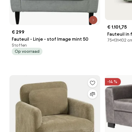
€ 1.101,75
€ 299
Fauteuil in
Fauteuil - Linje - stof Image mint 50
75×131×102 c
Stoffen
Op voorraad
-14 %