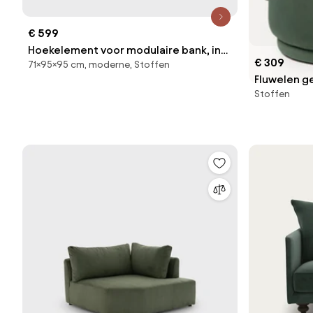
€ 599
Hoekelement voor modulaire bank, in
€ 309
71×95×95 cm, moderne, Stoffen
fluweel met structuur, Seven
Fluwelen g
Stoffen