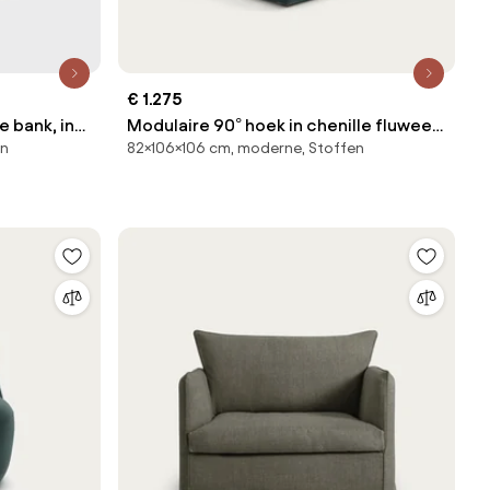
€ 1.275
 bank, in
Modulaire 90° hoek in chenille fluweel,
en
82×106×106 cm, moderne, Stoffen
GIULIANO