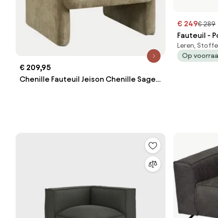
€ 249
€ 289
Fauteuil - P
Leren, Stoff
Op voorra
€ 209,95
Chenille Fauteuil Jeison Chenille Sage
Green - Sklum