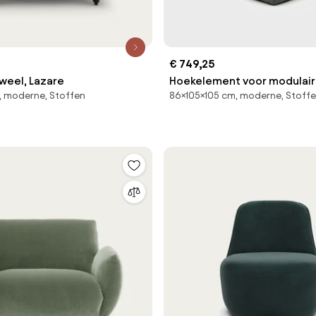
€ 749,25
uweel, Lazare
Hoekelement voor modulaire
, moderne, Stoffen
86×105×105 cm, moderne, Stoff
gestructureerde stof, Malo