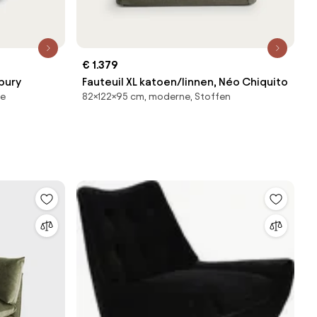
€ 1.379
bury
Fauteuil XL katoen/linnen, Néo Chiquito
ne
82×122×95 cm, moderne, Stoffen