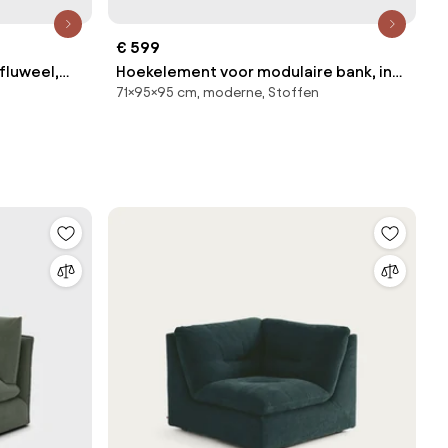
€ 599
fluweel,
Hoekelement voor modulaire bank, in
71×95×95 cm, moderne, Stoffen
ribfluweel, Seven