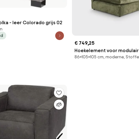
olka - leer Colorado grijs 02
en
ad
€ 749,25
Hoekelement voor modulaire
86×105×105 cm, moderne, Stoff
structuurfluweel, Malo