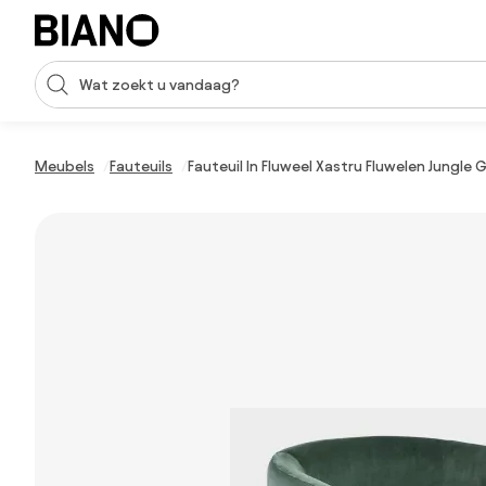
Navigatie overslaan, naar inhoud springen
Zoekopdracht invoeren
Inhoud overslaan, naar voettekst springen
Meubels
Fauteuils
Fauteuil In Fluweel Xastru Fluwelen Jungle 