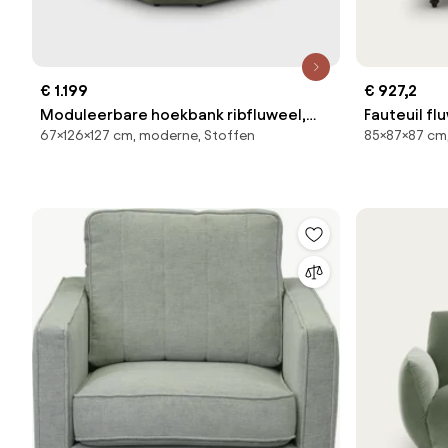
€ 1.199
€ 927,2
Moduleerbare hoekbank ribfluweel,
Fauteuil fl
67×126×127 cm, moderne, Stoffen
85×87×87 cm
Monica