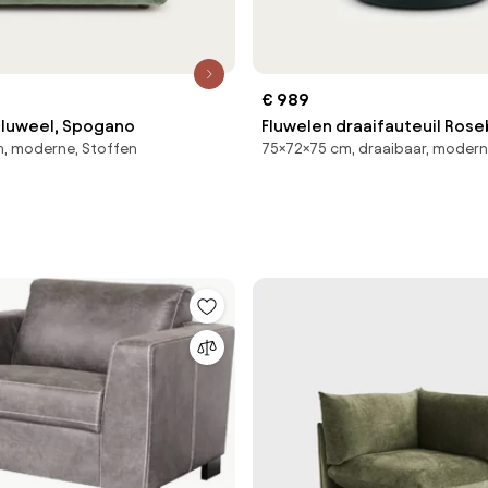
€ 989
 fluweel, Spogano
Fluwelen draaifauteuil Rose
m, moderne, Stoffen
75×72×75 cm, draaibaar, moder