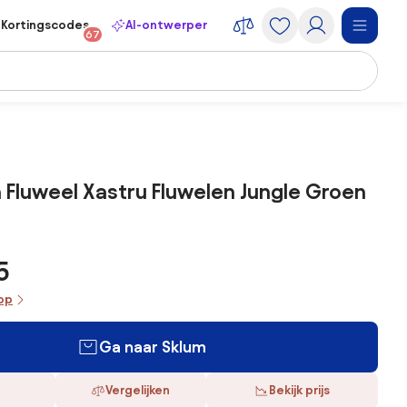
Kortingscodes
AI-ontwerper
67
In Fluweel Xastru Fluwelen Jungle Groen
5
oop
Ga naar Sklum
Vergelijken
Bekijk prijs