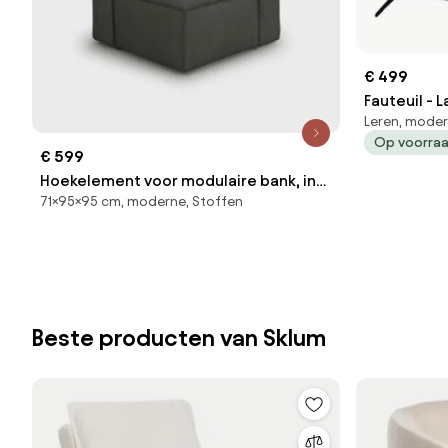
€ 499
Fauteuil - 
Leren, moder
104
Op voorra
€ 599
Hoekelement voor modulaire bank, in
71×95×95 cm, moderne, Stoffen
ribfluweel, Seven
Beste producten van Sklum