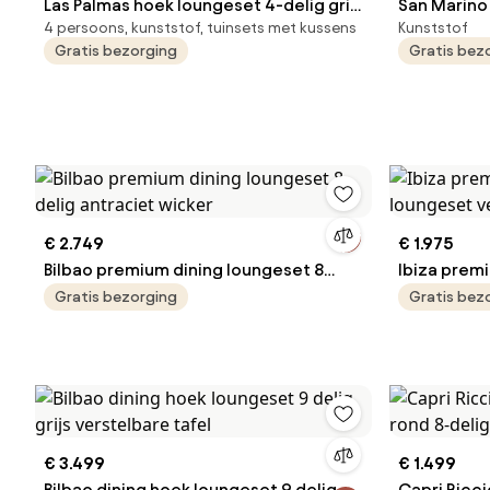
Las Palmas hoek loungeset 4-delig grijs
San Marino
4 persoons, kunststof, tuinsets met kussens
Kunststof
wicker
Gratis bezorging
Gratis bez
€ 2.749
€ 1.975
Bilbao premium dining loungeset 8
Ibiza premi
delig antraciet wicker
loungeset v
Gratis bezorging
Gratis bez
antraciet
€ 3.499
€ 1.499
Bilbao dining hoek loungeset 9 delig
Capri Ricci