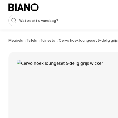
Navigatie overslaan, naar inhoud springen
Zoekopdracht invoeren
Inhoud overslaan, naar voettekst springen
Meubels
Tafels
Tuinsets
Cervo hoek loungeset 5-delig grijs