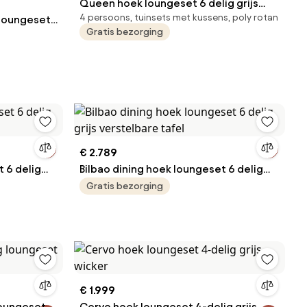
Queen hoek loungeset 6 delig grijs
4 persoons, tuinsets met kussens, poly rotan
 loungeset
wicker
Gratis bezorging
t wicker
€ 2.789
t 6 delig
Bilbao dining hoek loungeset 6 delig
grijs verstelbare tafel
Gratis bezorging
€ 1.999
loungeset 7
Cervo hoek loungeset 4-delig grijs