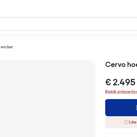
 wicker
Cervo hoe
€ 2.495
Bekijk prijsverl
Like