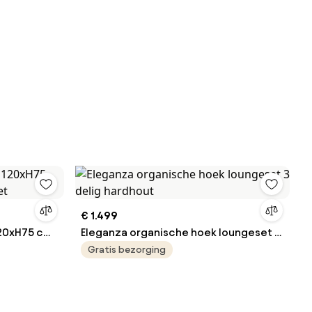
€ 1.499
120xH75 cm
Eleganza organische hoek loungeset 3
n
delig hardhout
Gratis bezorging