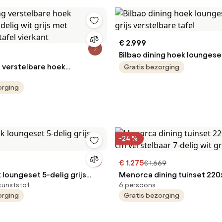
€ 2.999
Bilbao dining hoek loungese
g verstelbare hoek
grijs verstelbare tafel
Gratis bezorging
 delig wit grijs met
orging
 tafel vierkant
-24 %
€ 1.275
€ 1.669
loungeset 5-delig grijs
Menorca dining tuinset 22
kunststof
6 persoons
cm verstelbaar 7-delig wit g
orging
Gratis bezorging