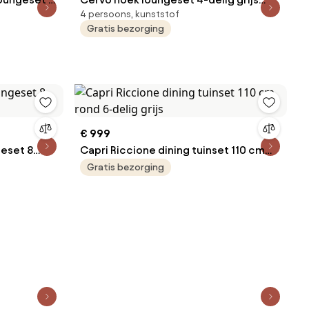
4 persoons, kunststof
wicker
Gratis bezorging
€ 999
geset 8
Capri Riccione dining tuinset 110 cm
rond 6-delig grijs
Gratis bezorging