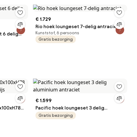
€ 1.729
Rio hoek loungeset 7-delig antraciet
Kunststof, 6 persoons
t 6 delig
Gratis bezorging
€ 1.599
0x100xH78
Pacific hoek loungeset 3 delig
rijs
aluminium antraciet
Gratis bezorging