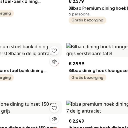
 stoel-bank dining
€ 2.379
loungeset verstelbaar 6-delig grijs
Bilbao Premium dining hoek
orging
6 persoons
7 delig verstelbaar antracie
Gratis bezorging
€ 2.999
um stoel bank dining
Bilbao dining hoek loungese
erstelbaar 6 delig
grijs verstelbare tafel
orging
Gratis bezorging
€ 2.249
one dining tuinset 150 cm
Ibiza premium hoek dining 