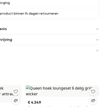
orging
 product binnen 14 dagen retourneren
enis
rijving
€ 4.349