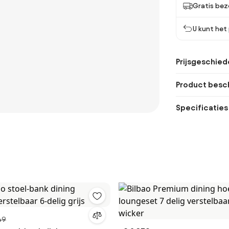
Gratis bez
U kunt het
Prijsgeschied
Product besch
Specificaties
49