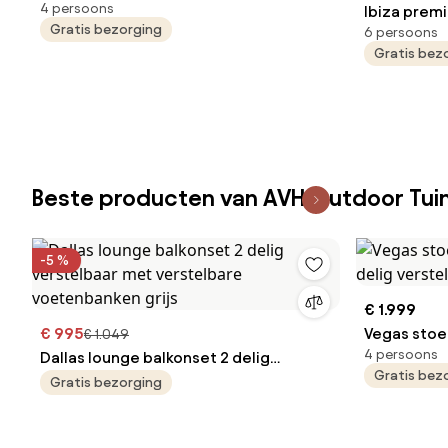
4 persoons
wicker
Ibiza prem
Gratis bezorging
6 persoons
loungeset 
Gratis bez
verstelbare
Beste producten van AVH Outdoor Tu
-5 %
€ 1.999
€ 995
Vegas stoe
€ 1.049
4 persoons
Dallas lounge balkonset 2 delig
delig vers
Gratis bez
verstelbaar met verstelbare
Gratis bezorging
voetenbanken grijs