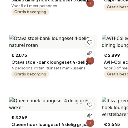
Voor 8 of meer personen
grijs verstelbare tafel
rond 8-deli
Gratis bez
Gratis bezorging
€ 2.075
€ 2.899
Otava stoel-bank loungeset 4-delig
AVH-Collec
4 persoons, rotan, tuinsets met kussens
Voor 8 of me
naturel rotan
dining loun
Gratis bezorging
Gratis bez
€ 3.249
Queen hoek loungeset 4 delig grijs
€ 2.645