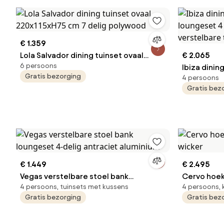
€ 1.359
Lola Salvador dining tuinset ovaal
€ 2.065
6 persoons
220x115xH75 cm 7 delig polywood
Ibiza dinin
Gratis bezorging
4 persoons
loungeset 4
Gratis bez
verstelbare
€ 1.449
€ 2.495
Vegas verstelbare stoel bank
Cervo hoek 
4 persoons, tuinsets met kussens
4 persoons, 
loungeset 4-delig antraciet aluminium
wicker
Gratis bezorging
Gratis bez