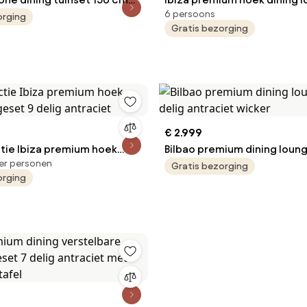
6 persoons
g grijs
delig antraciet
orging
Gratis bezorging
€ 2.999
tie Ibiza premium hoek
Bilbao premium dining loun
er personen
geset 9 delig antraciet
delig antraciet wicker
Gratis bezorging
orging