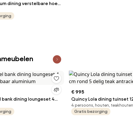
ium dining verstelbare hoek
7 delig antraciet met
orging
 tafel
inmeubelen
€ 995
l bank dining loungeset 4
Quincy Lola dining tuinset 
4 persoons, houten, teakhoute
telbaar aluminium
rond 5 delig teak antraciet
orging
Gratis bezorging