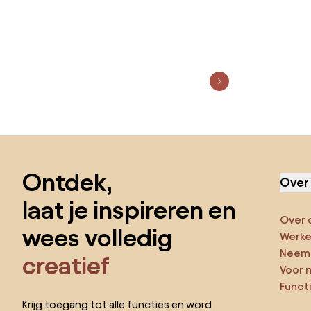
Sla de voettekst over, ga naar het begin van de pagina
Ontdek,
Over
laat je inspireren en
Over 
wees volledig
Werken
Neem 
creatief
Voor 
Funct
Krijg toegang tot alle functies en word