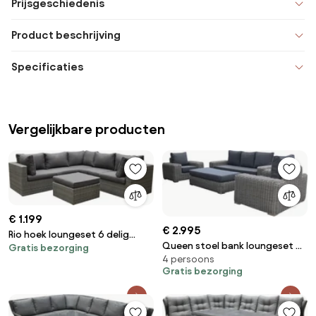
Prijsgeschiedenis
Product beschrijving
Specificaties
Vergelijkbare producten
€ 1.199
€ 2.995
Rio hoek loungeset 6 delig
Queen stoel bank loungeset 4
Gratis bezorging
antraciet wicker
4 persoons
delig grijs vlechtwerk
Gratis bezorging