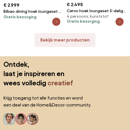
€ 2.495
€ 2.999
Cervo hoek loungeset 5-delig
Bilbao dining hoek loungeset 6
4 persoons, kunststof
grijs wicker
Gratis bezorging
delig grijs verstelbare tafel
Gratis bezorging
Bekijk meer producten
Sla de voettekst over, ga naar het begin van de pagina
Ontdek,
laat je inspireren en
wees volledig
creatief
Krijg toegang tot alle functies en word
een deel van de Home&Decor-community.