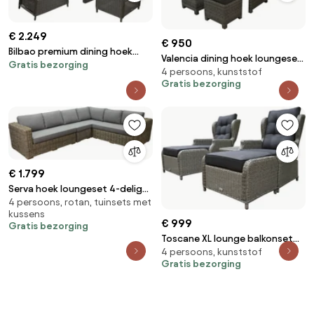
€ 2.249
€ 950
Bilbao premium dining hoek
Valencia dining hoek loungeset
Gratis bezorging
loungeset 6 delig antraciet
4 persoons, kunststof
5-delig links antraciet wicker
wicker
Gratis bezorging
€ 1.799
Serva hoek loungeset 4-delig
4 persoons, rotan, tuinsets met
naturel rotan
kussens
€ 999
Gratis bezorging
Toscane XL lounge balkonset
4 persoons, kunststof
verstelbaar 5-delig grijs
Gratis bezorging