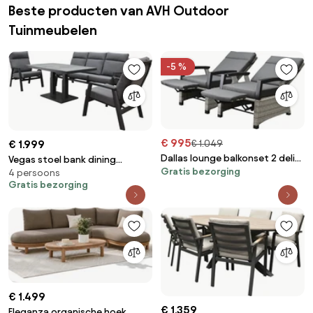
Beste producten van AVH Outdoor
Tuinmeubelen
-5 %
€ 995
€ 1.049
€ 1.999
Dallas lounge balkonset 2 delig
Vegas stoel bank dining
Gratis bezorging
verstelbaar met verstelbare
4 persoons
loungeset 4 delig verstelbaar
Gratis bezorging
voetenbanken grijs
aluminium
€ 1.499
€ 1.359
Eleganza organische hoek