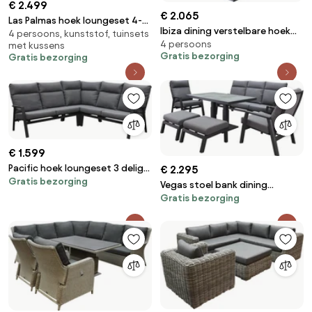
€ 2.499
€ 2.065
Las Palmas hoek loungeset 4-
Ibiza dining verstelbare hoek
4 persoons, kunststof, tuinsets
delig grijs wicker
4 persoons
loungeset 4 delig wit grijs met
met kussens
Gratis bezorging
Gratis bezorging
verstelbare tafel vierkant
€ 1.599
Pacific hoek loungeset 3 delig
€ 2.295
Gratis bezorging
aluminium antraciet
Vegas stoel bank dining
Gratis bezorging
loungeset 6 delig verstelbaar
aluminium