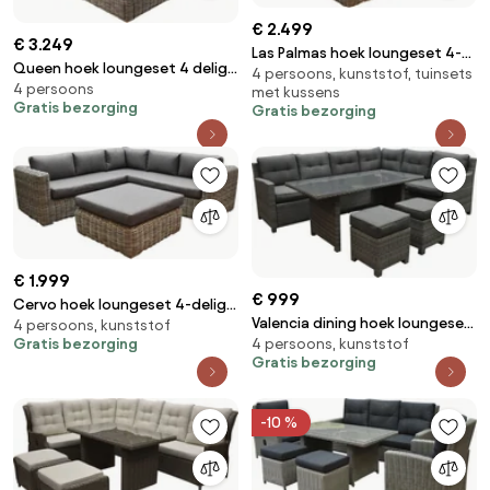
€ 2.499
€ 3.249
Las Palmas hoek loungeset 4-
Queen hoek loungeset 4 delig
4 persoons, kunststof, tuinsets
delig grijs wicker
4 persoons
grijs wicker
met kussens
Gratis bezorging
Gratis bezorging
€ 1.999
€ 999
Cervo hoek loungeset 4-delig
Valencia dining hoek loungeset
4 persoons, kunststof
grijs wicker
4 persoons, kunststof
Gratis bezorging
5-delig rechts antraciet wicker
Gratis bezorging
-10 %