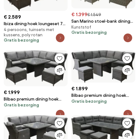
€ 1.399
€ 1.549
€ 2.589
San Marino stoel-bank dining
Ibiza dining hoek loungeset 7
Kunststof
loungeset verstelbaar 6-delig
4 persoons, tuinsets met
delig verstelbaar bruin wicker |
Gratis bezorging
grijs
kussens, poly rotan
naturel mixed weave kussens
Gratis bezorging
€ 1.899
€ 1.999
Bilbao premium dining hoek
Bilbao premium dining hoek
Gratis bezorging
loungeset 6 delig antraciet
Gratis bezorging
loungeset 6 delig antraciet
wicker
wicker