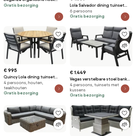
Gratis bezorging
Lola Salvador dining tuinset
loungeset 3 delig hardhout
6 persoons
ovaal 220x115xH75 cm 7 delig
Gratis bezorging
polywood
€ 995
€ 1.449
Quincy Lola dining tuinset
Vegas verstelbare stoel bank
4 persoons, houten,
120xH75 cm rond 5 delig teak
4 persoons, tuinsets met
loungeset 4-delig antraciet
teakhouten
antraciet
kussens
aluminium
Gratis bezorging
Gratis bezorging