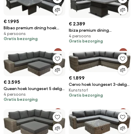
€ 1.995
€ 2.389
Bilbao premium dining hoek
Ibiza premium dining
4 persoons
loungeset 5 delig antraciet
4 persoons
verstelbare hoek loungeset 5
Gratis bezorging
wicker
Gratis bezorging
delig antraciet met verstelbare
tafel
€ 1.899
€ 3.595
Cervo hoek loungeset 3-delig
Queen hoek loungeset 5 delig
Kunststof
grijs wicker
4 persoons
grijs wicker
Gratis bezorging
Gratis bezorging