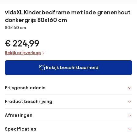
vidaXL Kinderbedframe met lade grenenhout
donkergrijs 80x160 cm
Afmetingen
80×160 cm
€ 224,99
Bekijk prijsverloop
Bekijk beschikbaarheid
Prijsgeschiedenis
Product beschrijving
Afmetingen
Specificaties