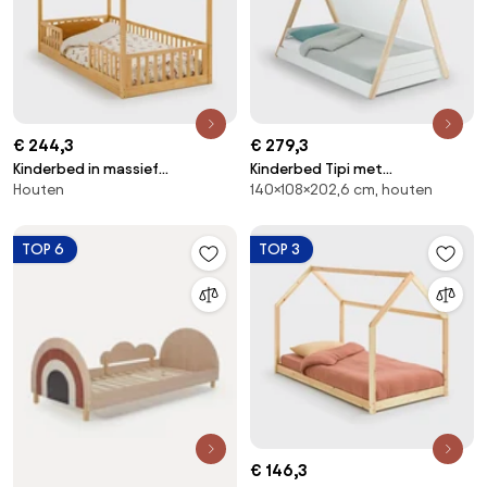
€ 244,3
€ 279,3
Kinderbed in massief
Kinderbed Tipi met
Houten
140×108×202,6 cm, houten
dennenhout, Spidou
lattenbodem SIFFROY
TOP 6
TOP 3
€ 146,3