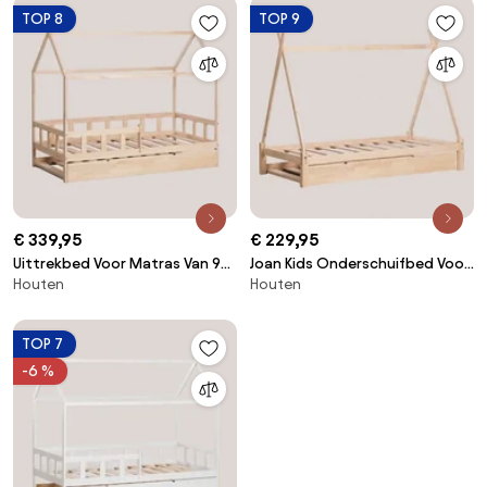
TOP 8
TOP 9
€ 339,95
€ 229,95
Uittrekbed Voor Matras Van 90
Joan Kids Onderschuifbed Voor
Houten
Houten
X 190 Cm In Hout Kelly Kids
90 Cm Matras Van Grenenhout
Natuurlijk Hout & 90 X 190 Cm -
90 X 190 Cm - Sklum
Sklum
TOP 7
-6 %