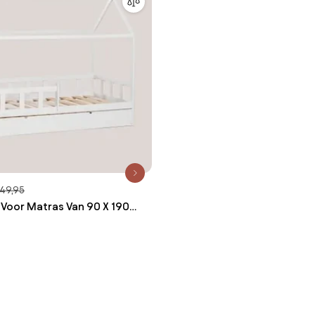
349,95
 Voor Matras Van 90 X 190
Kelly Kids Wit Hout & 90 X
klum