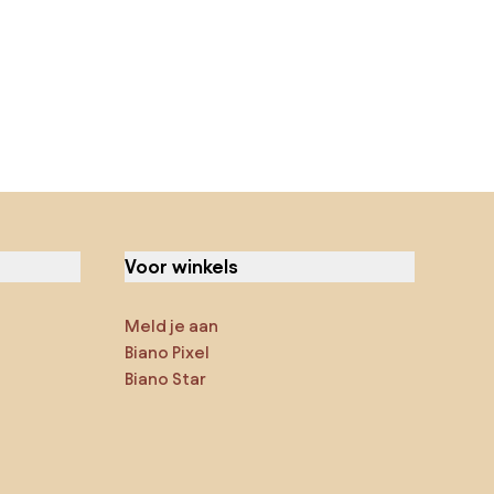
Voor winkels
Meld je aan
Biano Pixel
Biano Star