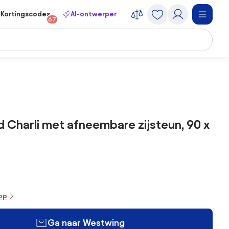
Kortingscodes
AI-ontwerper
67
 Charli met afneembare zijsteun, 90 x
oop
Ga naar Westwing