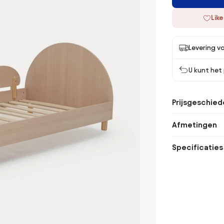
Like
Levering v
U kunt het
Prijsgeschied
Afmetingen
Specificaties