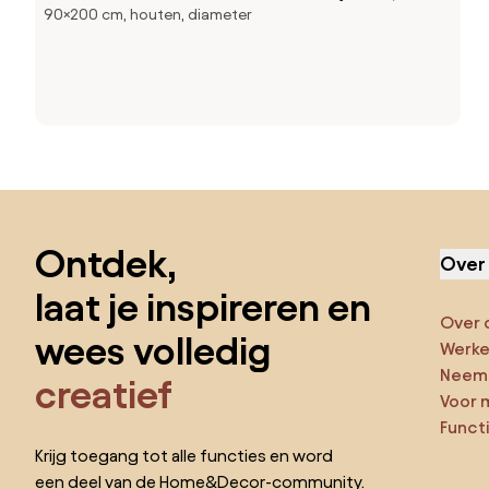
90×200 cm, houten, diameter
200 cm
Sla de voettekst over, ga naar het begin van de pagina
Ontdek,
Over
laat je inspireren en
Over 
wees volledig
Werken
Neem 
creatief
Voor 
Funct
Krijg toegang tot alle functies en word
een deel van de Home&Decor-community.