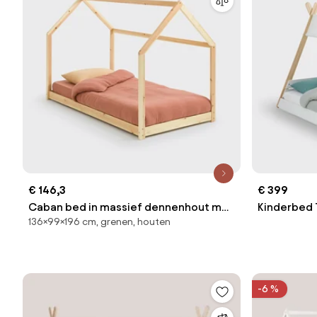
€ 146,3
€ 399
Caban bed in massief dennenhout met
Kinderbed 
136×99×196 cm, grenen, houten
lattenbodem, Archi
SIFFROY
-6 %