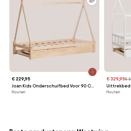
€ 229,95
€ 329,95
€ 
Joan Kids Onderschuifbed Voor 90 Cm
Uittrekbed
Houten
Houten
Matras Van Grenenhout 90 X 190 Cm -
Cm In Hout 
Sklum
190 Cm - S