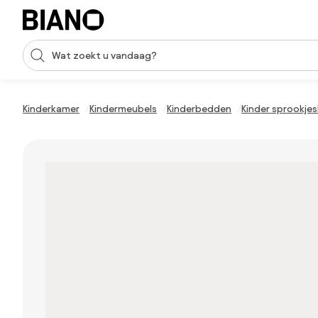
Navigatie overslaan, naar inhoud springen
Zoekopdracht invoeren
Inhoud overslaan, naar voettekst springen
Kinderkamer
Kindermeubels
Kinderbedden
Kinder sprookje