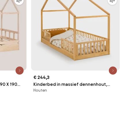
€ 244,3
90 X 190
Kinderbed in massief dennenhout,
Houten
ijk Hout &
Spidou