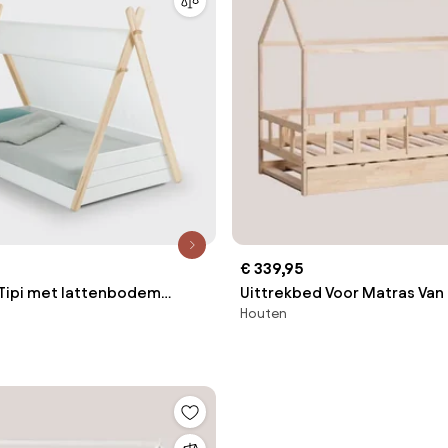
€ 339,95
Tipi met lattenbodem
Uittrekbed Voor Matras Van 
Houten
Cm In Hout Kelly Kids Natuurl
90 X 190 Cm - Sklum