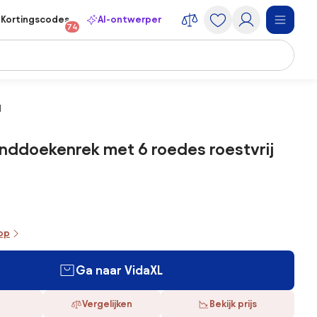
Kortingscodes
AI-ontwerper
74
l
nddoekenrek met 6 roedes roestvrij
oop
Ga naar VidaXL
Vergelijken
Bekijk prijs