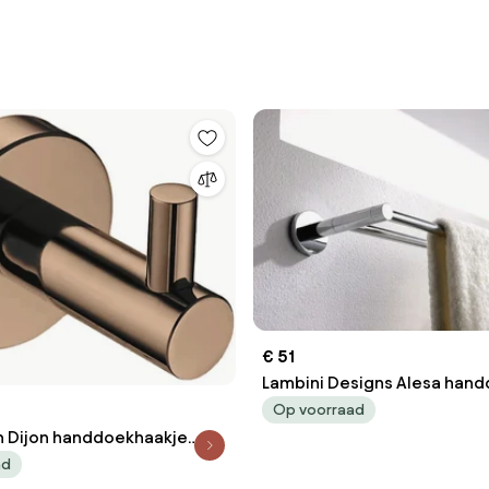
€ 51
Lambini Designs Alesa han
beugel 50cm chroom
Op voorraad
n Dijon handdoekhaakje
ze - brons
ad