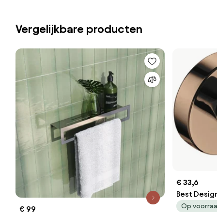
Vergelijkbare producten
€ 33,6
Best Desig
sunny bron
Op voorra
€ 99