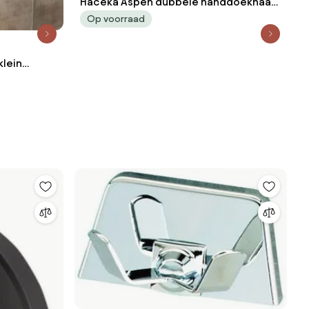
Haceka Aspen dubbele handdoekhaak
chroom
Op voorraad
lein