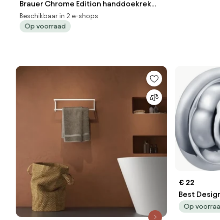
Brauer Chrome Edition handdoekrek
met planchet chroom
Beschikbaar in 2 e-shops
Op voorraad
€ 22
Best Desig
Op voorra