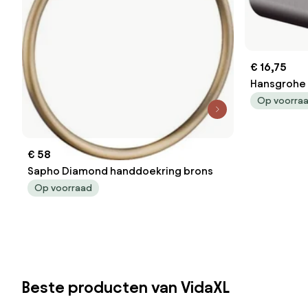
€ 16,75
Hansgrohe 
zwart chro
Op voorra
€ 58
Sapho Diamond handdoekring brons
Op voorraad
Beste producten van VidaXL