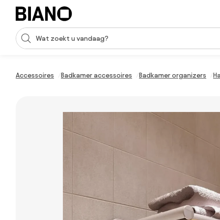
Navigatie overslaan, naar inhoud springen
Zoekopdracht invoeren
Inhoud overslaan, naar voettekst springen
Accessoires
Badkamer accessoires
Badkamer organizers
H