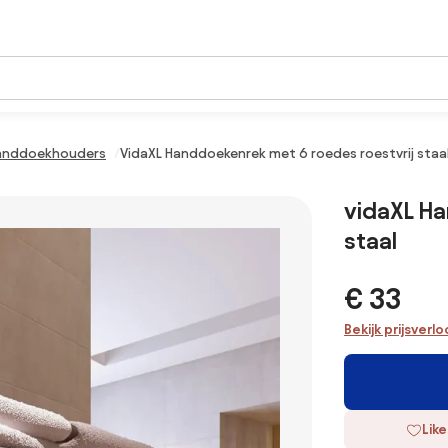
anddoekhouders
VidaXL Handdoekenrek met 6 roedes roestvrij staa
vidaXL Ha
staal
€ 33
Bekijk prijsverl
Like