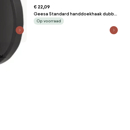
€ 22,09
Geesa Standard handdoekhaak dubbel
chroom
Op voorraad
al