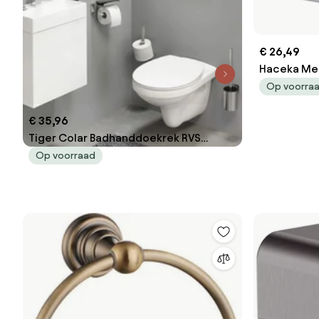
€ 26,49
Haceka Me
chroom
Op voorra
€ 35,96
Tiger Colar Badhanddoekrek RVS
gepolijst
Op voorraad