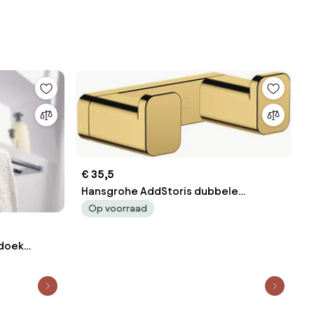
€ 35,5
Hansgrohe AddStoris dubbele
handdoekhaak goud gepolijst
Op voorraad
ddoek