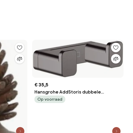
€ 35,5
Hansgrohe AddStoris dubbele
handdoekhaak zwart chroom
Op voorraad
geborsteld