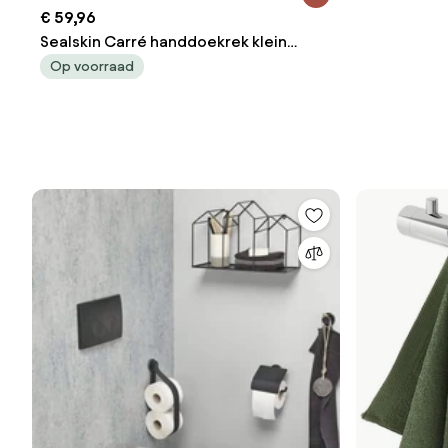
€ 59,96
Sealskin Carré handdoekrek klein
48x12x12cm mat wit
Op voorraad