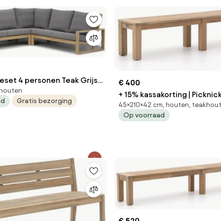
eset 4 personen Teak Grijs
€ 400
khouten
arden Furniture Pure Island
+ 15% kassakorting | Pickni
ad
Gratis bezorging
45×210×42 cm, houten, teakhou
ROUGH | Teakhout | 3 personen |
Op voorraad
Tuinbank Old Teak Greywash
Kees Smit Tuinmeubelen
€ 520