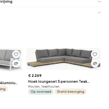
rijving
€ 2.269
Hoek loungeset 5 personen Teak
 Aluminium
Houten, teakhouten
Naturel teak Lifestyle Garden Furniture
ka Cinta
ging
Op voorraad
Gratis bezorging
Hilton