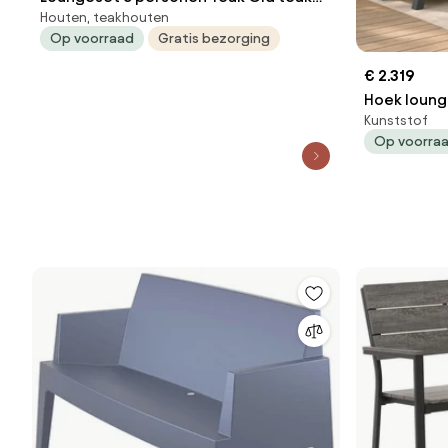
Houten, teakhouten
greywash Santika Furniture Santika
Op voorraad
Gratis bezorging
€ 2.319
Hoek loung
Kunststof
Grijs S
Op voorra