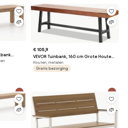
€ 105,9
ckbank
VEVOR Tuinbank, 160 cm Grote Houten
ten
Houten, metalen
Tuinbank met Metalen Poten voor
 | 210cm |
Gratis bezorging
Buitengebruik, Draagvermogen 227 kg,
Tuinbank in Park, Eetbank, Terrasbank
voor Tuin, Park, Tuin, Veranda etc.