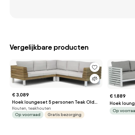
Vergelijkbare producten
€ 3.089
€ 1.889
Hoek loungeset 5 personen Teak Old
Hoek loung
Houten, teakhouten
teak greywash Lifestyle Garden
Wit Sant
Op voorra
Op voorraad
Gratis bezorging
Furniture Seashore