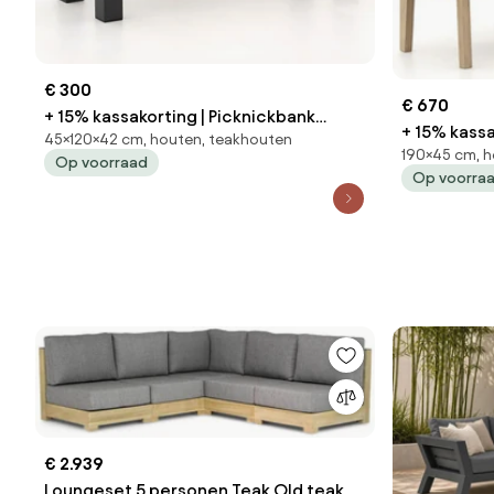
€ 300
€ 670
+ 15% kassakorting | Picknickbank
+ 15% kassa
45×120×42 cm, houten, teakhouten
ROUGH | Teakhout | 2 personen |
190×45 cm, h
Teakhout | 
Op voorraad
Tuinbank Grijs/Old Teak Greywash |
Op voorra
Teak Greyw
120cm | Kees Smit Tuinmeubelen
Tuinmeube
€ 2.939
Loungeset 5 personen Teak Old teak