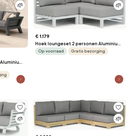
€ 1.179
Hoek loungeset 2 personen Aluminium
Wit Santika Furniture Santika Jaya
Op voorraad
Gratis bezorging
 Aluminium
tika Yovita
ging