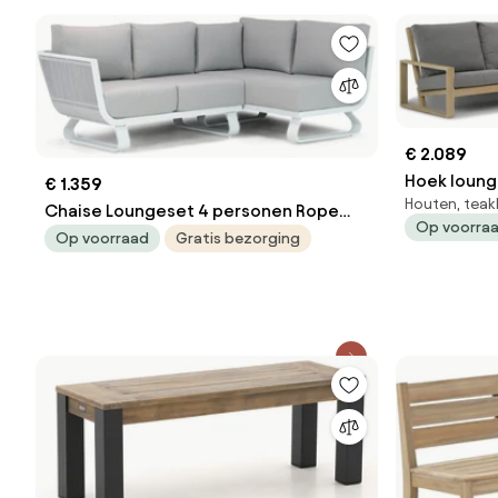
€ 2.089
Hoek loung
€ 1.359
Houten, tea
Lifestyle G
Chaise Loungeset 4 personen Rope
Op voorra
Wit Santika Furniture Santika Corniche
Op voorraad
Gratis bezorging