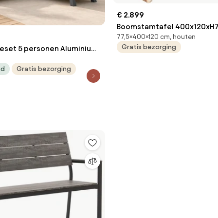
€ 2.899
Boomstamtafel 400x120xH7
77,5×400×120 cm, houten
bladdikte 10 cm geschoord
Gratis bezorging
eset 5 personen Aluminium
antika Furniture Santika Yovita
ad
Gratis bezorging