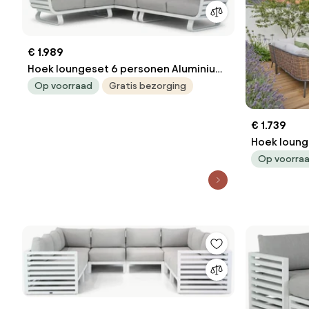
€ 1.989
Hoek loungeset 6 personen Aluminium
Wit Santika Furniture Santika Sovita
Op voorraad
Gratis bezorging
€ 1.739
Hoek loung
Taupe
Op voorra