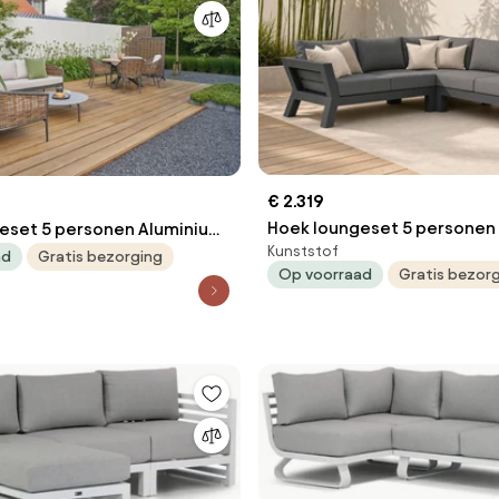
€ 2.319
Hoek loungeset 5 personen
eset 5 personen Aluminium
Kunststof
Grijs Santika Furniture San
 Coco Ewa/Pacific
ad
Gratis bezorging
Op voorraad
Gratis bezor