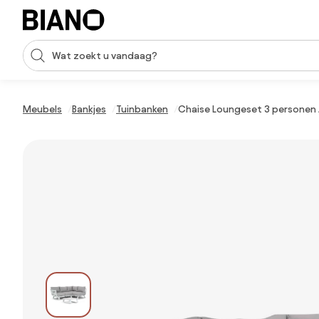
Navigatie overslaan, naar inhoud springen
Zoekopdracht invoeren
Inhoud overslaan, naar voettekst springen
Meubels
Bankjes
Tuinbanken
Chaise Loungeset 3 personen A