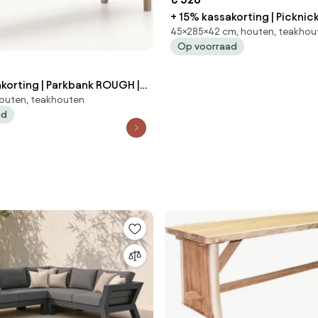
+ 15% kassakorting | Pickni
45×285×42 cm, houten, teakhou
ROUGH | Teakhout | 3 personen |
Op voorraad
Tuinbank Old Teak Greywash
Kees Smit Tuinmeubelen
korting | Parkbank ROUGH |
outen, teakhouten
3 personen | Tuinbank Old
ad
ash | 190cm | Kees Smit
len