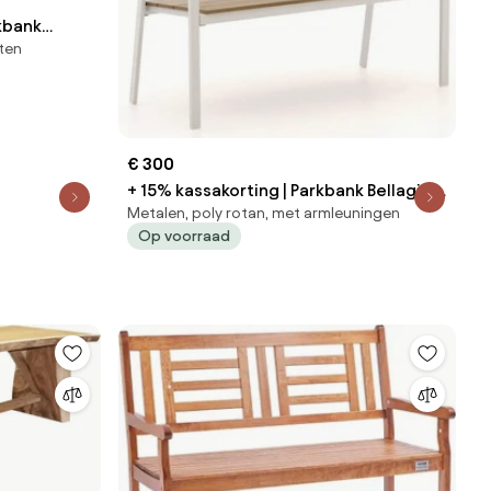
ckbank
ten
 | 285cm |
€ 300
+ 15% kassakorting | Parkbank Bellagio |
Metalen, poly rotan, met armleuningen
Aluminium/Polywood | 2 personen |
Op voorraad
Tuinbank Wit | 128cm | Kees Smit
Tuinmeubelen