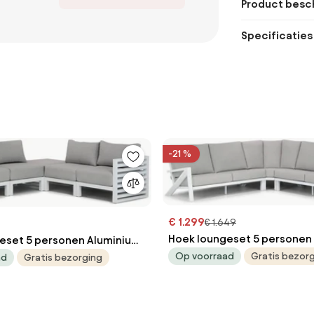
Product besch
Specificaties
-21 %
€ 1.299
€ 1.649
Hoek loungeset 5 personen
eset 5 personen Aluminium
Wit Santika Furniture Santi
Op voorraad
Gratis bezor
ika Furniture Santika Jaya
ad
Gratis bezorging