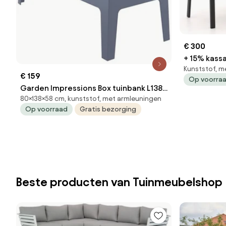
€ 300
+ 15% kassa
Kunststof, m
Aluminium/
€ 159
Op voorra
Tuinbank Gr
Garden Impressions Box tuinbank L138
Tuinmeube
80×138×58 cm, kunststof, met armleuningen
cm the original - antraciet
Op voorraad
Gratis bezorging
Beste producten van Tuinmeubelshop