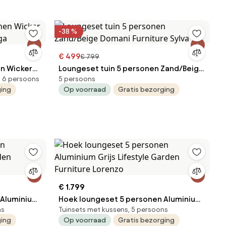
-38 %
€ 499
€ 799
n Wicker
Loungeset tuin 5 personen Zand/Beige
, 6 persoons
5 persoons
ga
Domani Furniture Sylva
ging
Op voorraad
Gratis bezorging
€ 1.799
 Aluminium
Hoek loungeset 5 personen Aluminium
ns
Tuinsets met kussens, 5 persoons
ture Lorenzo
Grijs Lifestyle Garden Furniture
ging
Op voorraad
Gratis bezorging
Lorenzo