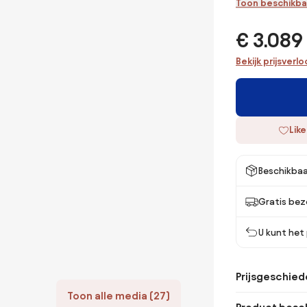
Toon beschikba
€ 3.089
Bekijk prijsverl
Like
Beschikbaa
Gratis bez
U kunt het
Prijsgeschied
Toon alle media (27)