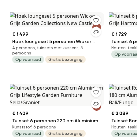
€ 1.499
€ 1.729
Hoek loungeset 5 personen Wicker
Tuinset 6 
4 persoons, tuinsets met kussens, 5
Houten, teak
Grijs Garden Collections New Castle
Grijs Hart
persoons
Op voorra
Op voorraad
Gratis bezorging
€ 1.409
€ 3.089
Tuinset 6 personen 220 cm Aluminium
Tuinset Ro
Kunststof, 6 persoons
Houten, teak
Grijs Lifestyle Garden Furniture
cm Aluminiu
Op voorraad
Gratis bezorging
Op voorra
Sella/Graniet
Bali/Fungo