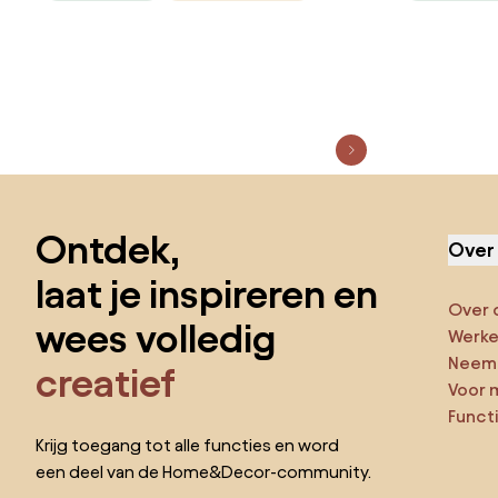
Sla de voettekst over, ga naar het begin van de pagina
Ontdek,
Over
laat je inspireren en
Over 
wees volledig
Werken
Neem 
creatief
Voor 
Funct
Krijg toegang tot alle functies en word
een deel van de Home&Decor-community.