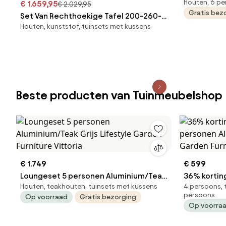
Houten, 6 p
€ 1.659,95
220x100x74
€ 2.029,95
Gratis bez
Set Van Rechthoekige Tafel 200-260-
grijs
Houten, kunststof, tuinsets met kussens
320x100 Cm Uitschuifbaar En 8
Tuinstoelen Met Armleuningen Van
Acaciahout Dubai Rustiek Acaciabruin
& Stof - Sklum
Beste producten van Tuinmeubelshop
€ 1.749
€ 599
Loungeset 5 personen Aluminium/Teak
36% korting | Hoek lounge
Houten, teakhouten, tuinsets met kussens
4 persoons, 
Grijs Lifestyle Garden Furniture Vittoria
personen Alumi
persoons
Op voorraad
Gratis bezorging
Garden Furn
Op voorra