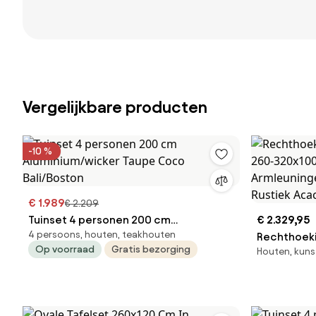
Vergelijkbare producten
-10 %
€ 1.989
€ 2.209
Tuinset 4 personen 200 cm
€ 2.329,95
4 persoons, houten, teakhouten
Aluminium/wicker Taupe Coco
Rechthoeki
Op voorraad
Gratis bezorging
Houten, kuns
Bali/Boston
260-320x10
Armleuning
Rustiek Aca
Groen -