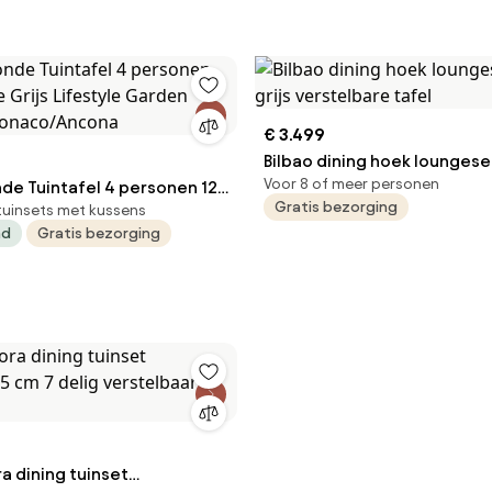
€ 3.499
Bilbao dining hoek loungese
Voor 8 of meer personen
nde Tuintafel 4 personen 125
grijs verstelbare tafel
Gratis bezorging
tuinsets met kussens
 Garden
ad
Gratis bezorging
 Monaco/Ancona
a dining tuinset