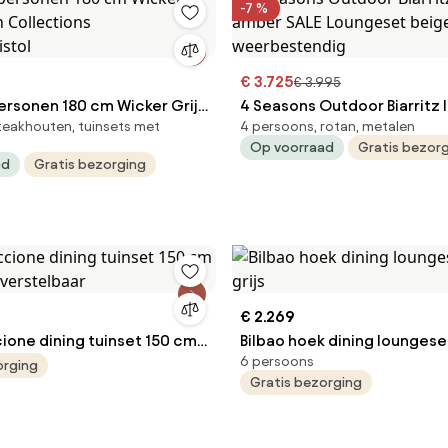
-7 %
€ 3.725
€ 3.995
ersonen 180 cm Wicker Grijs
4 Seasons Outdoor Biarritz
teakhouten, tuinsets met
4 persoons, rotan, metalen
lections Kingston/Bristol
amber SALE Loungeset beige
Op voorraad
Gratis bezor
weerbestendig
ad
Gratis bezorging
€ 2.269
ione dining tuinset 150 cm
Bilbao hoek dining loungeset
6 persoons
js verstelbaar
grijs
orging
Gratis bezorging