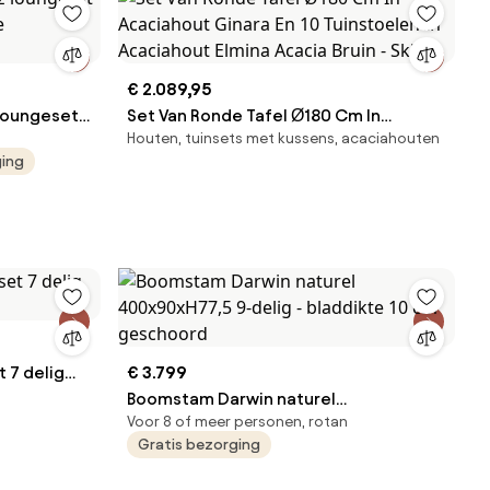
€ 2.089,95
 loungeset
Set Van Ronde Tafel Ø180 Cm In
Houten, tuinsets met kussens, acaciahouten
Acaciahout Ginara En 10 Tuinstoelen In
ging
Acaciahout Elmina Acacia Bruin - Sklum
 7 delig
€ 3.799
Boomstam Darwin naturel
Voor 8 of meer personen, rotan
400x90xH77,5 9-delig - bladdikte 10
Gratis bezorging
cm geschoord