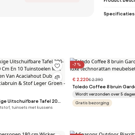
Product besch
Specificaties
-7 %
€ 2.220
€ 2.390
Toledo Coffee 8 bruin Gard
luxe technorattan meubels
Wordt verzonden over 5 dage
ge Uitschuifbare Tafel 200-
Gratis bezorging
tstof, tuinsets met kussens
0 Cm En 10 Tuinstoelen Met
en Van Acaciahout Dubai
ciabruin & Stof Leger