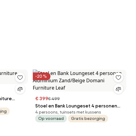
-20 %
€ 399
€ 499
Stoel en Bank Loungeset 4 personen
ging
4 persoons, tuinsets met kussens
Aluminium Zand/Beige Domani
Op voorraad
Gratis bezorging
Furniture Leaf