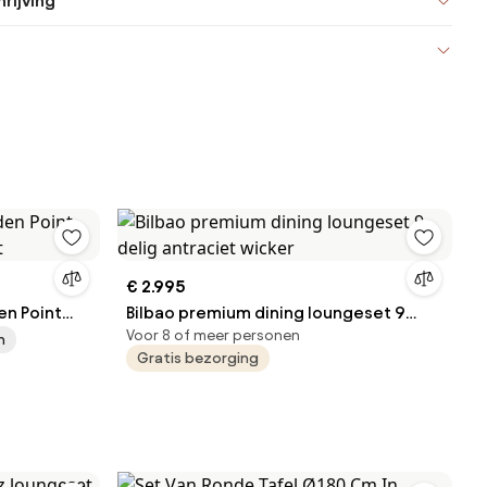
rijving
€ 2.995
en Point
Bilbao premium dining loungeset 9
Voor 8 of meer personen
et
delig antraciet wicker
n
Gratis bezorging