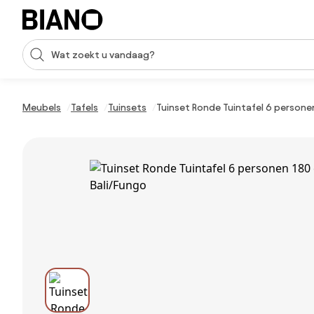
Navigatie overslaan, naar inhoud springen
Zoekopdracht invoeren
Inhoud overslaan, naar voettekst springen
Meubels
Tafels
Tuinsets
Tuinset Ronde Tuintafel 6 persone