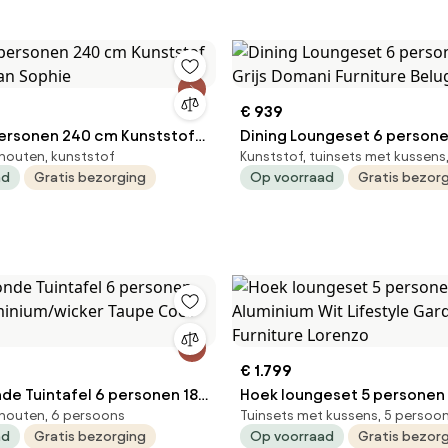
€ 939
personen 240 cm Kunststof
Dining Loungeset 6 persone
houten, kunststof
Kunststof, tuinsets met kussens
man Sophie
Grijs Domani Furniture Belu
ad
Gratis bezorging
Op voorraad
Gratis bezor
€ 1.799
nde Tuintafel 6 personen 180
Hoek loungeset 5 personen
houten, 6 persoons
Tuinsets met kussens, 5 persoo
m/wicker Taupe Coco
Wit Lifestyle Garden Furni
ad
Gratis bezorging
Op voorraad
Gratis bezor