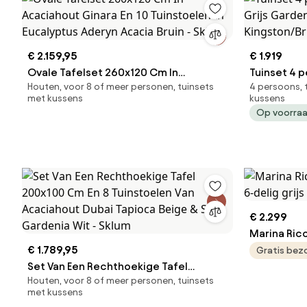
€ 2.159,95
€ 1.919
Ovale Tafelset 260x120 Cm In
Tuinset 4 p
Houten, voor 8 of meer personen, tuinsets
4 persoons, 
Acaciahout Ginara En 10 Tuinstoelen In
Garden Col
met kussens
kussens
Eucalyptus Aderyn Acacia Bruin - Sklum
Op voorra
€ 2.299
Marina Ricc
€ 1.789,95
6-delig gri
Gratis bez
Set Van Een Rechthoekige Tafel
Houten, voor 8 of meer personen, tuinsets
200x100 Cm En 8 Tuinstoelen Van
met kussens
Acaciahout Dubai Tapioca Beige & Stof