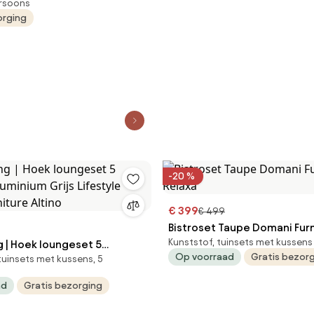
ersoons
,5 cm 7 delig verstelbaar
orging
-20 %
€ 399
€ 499
Bistroset Taupe Domani Furniture
Kunststof, tuinsets met kussens
set 5
Relaxa
Op voorraad
Gratis bezor
tuinsets met kussens, 5
nium Grijs Lifestyle
iture Altino
ad
Gratis bezorging