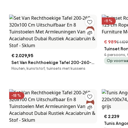
Gardenia Wit - Sklum
-11 %
€ 989
€ 1.109
Tuinset Ro
4 persoons, 
€ 2.029,95
cm Rope Grijs Lifestyle
Op voorra
Set Van Rechthoekige Tafel 200-260-
Furniture
Houten, kunststof, tuinsets met kussens
320x100 Cm Uitschuifbaar En 8
Tuinstoelen Met Armleuningen Van
Acaciahout Dubai Rustiek Acaciabruin
& Stof - Sklum
-18 %
€ 2.239
Tunis Angor